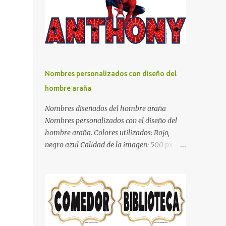
días y por ende debemos tratar de que éste
sea un lugar muy agradable y cómodo y
también para nuestra vista. Te mostramos
algunas sugerencias que pueden brindar la
elegancia y estilo que buscas para tu
dormitorio. El color naranja es una buena
Nombres personalizados con diseño del
opción para recibir esa luz y felicidad que
hombre araña
todo ser humano necesita. El color blanco es
ideal para lograr el relax total, es un color
Nombres diseñados del hombre araña
que va con todo y además es color bastante
Nombres personalizados con el diseño del
limpio que te dará esa sensación de calidez.
hombre araña. Colores utilizados: Rojo,
Los colores terra son excelentes para usar en
negro azul Calidad de la imagen: 500 px Si
el dormitorio nos brinda esa sensación de
quieres que tu nombre aparezca en este
tranquilidad y confort. El color gris es un
artículo, comparte tu nombre en un
color muy relajante y por lo tanto entra en
comentario y con gusto lo diseñamos.
la lista de colo...
Nombres con diseños Spiderman Sonic bella
Cartel de feliz cumpleaños de héroes en
pijamas Ideas para decorar el dormitorio