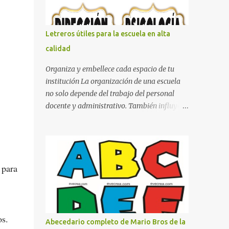
con pósters Cama con diseño de ring de
boxeo Ideas para decoraciones de fiestas
infantiles Cosas bonitas que se pueden hacer
Letreros útiles para la escuela en alta
con gomas de coche
calidad
Organiza y embellece cada espacio de tu
institución La organización de una escuela
no solo depende del trabajo del personal
docente y administrativo. También influye la
forma en que los espacios están
identificados. Los letreros escolares cumplen
una función práctica al orientar a
estudiantes, padres de familia, docentes y
 para
visitantes, pero además aportan un toque
decorativo que hace que la institución luzca
más ordenada, moderna y acogedora.
Pensando en esta necesidad, he diseñado
una colección de letreros útiles para la
os.
Abecedario completo de Mario Bros de la
escuela con un estilo elegante, fácil de leer y