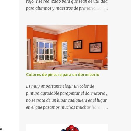
rojo. Y se realizado para que sean de utilidad
para alumnos y maestros de primaria. Son
de estructura gruesa y todos tienen una
orilla gruesa de 0.7 milímetros. Son fáciles
de recortar y se pueden utilizar en variedad
de cosas como ser recortes para tareas
escolares, para hacer juegos infantiles
matemáticos, para decorar los cumpleaños
de los niños, entre otras cosas.
Colores de pintura para un dormitorio
Es muy importante elegir un color de
pintura agradable parapintar el dormitorio ,
no se trata de un lugar cualquiera es el lugar
en el que pasamos muchos muchas horas y
no es precisamente un cuarto de hotel que
utilizamos solamente para dormir, se trata
a.
de un lugar propio que utilizamos todos los