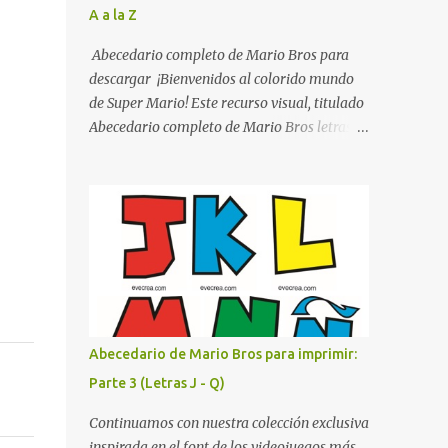
A a la Z
listo para imprimir en alta calidad. Su diseño
busca combinar funcionalidad y estética,
Abecedario completo de Mario Bros para
logrando que cualquier institución educativa
descargar ¡Bienvenidos al colorido mundo
proyecte una imagen más organizada y
de Super Mario! Este recurso visual, titulado
profesional. ¿Por qué son importantes los
Abecedario completo de Mario Bros letras
letreros escolares? En una escuela conviven
de colores .jpg, captura la esencia vibrante y
diariamente cientos de personas. Para
lúdica de una de las franquicias más icónicas
quienes visitan la institución por primera
de los videojuegos. Este set de letras está
vez, encontrar la biblioteca, la dirección o un
diseñado para transformar cualquier
aula específica puede resultar c...
mensaje en una aventura, utilizando la
tipografía clásica y robusta que los fans han
reconocido por décadas. En esta primera
sección, el abecedario nos presenta:
Identidad Visual: Un diseño de bloques con
Abecedario de Mario Bros para imprimir:
bordes negros gruesos que resaltan sobre
Parte 3 (Letras J - Q)
cualquier fondo. Paleta de Colores: Una
secuencia dinámica que alterna entre el rojo
Continuamos con nuestra colección exclusiva
de Mario, el verde de Luigi, y los tonos azul y
inspirada en el font de los videojuegos más