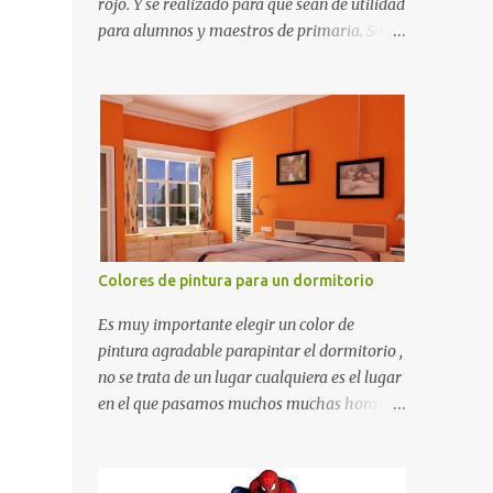
rojo. Y se realizado para que sean de utilidad
para alumnos y maestros de primaria. Son
de estructura gruesa y todos tienen una
orilla gruesa de 0.7 milímetros. Son fáciles
de recortar y se pueden utilizar en variedad
de cosas como ser recortes para tareas
escolares, para hacer juegos infantiles
matemáticos, para decorar los cumpleaños
de los niños, entre otras cosas.
Colores de pintura para un dormitorio
Es muy importante elegir un color de
pintura agradable parapintar el dormitorio ,
no se trata de un lugar cualquiera es el lugar
en el que pasamos muchos muchas horas y
no es precisamente un cuarto de hotel que
utilizamos solamente para dormir, se trata
de un lugar propio que utilizamos todos los