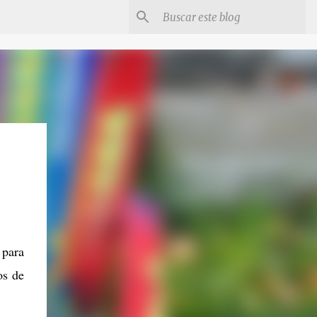
 para
os de