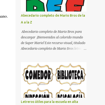
con pósters Cama con diseño de ring de
boxeo Ideas para decoraciones de fiestas
infantiles Cosas bonitas que se pueden hacer
mano.
Abecedario completo de Mario Bros de la
con gomas de coche
A a la Z
Abecedario completo de Mario Bros para
descargar ¡Bienvenidos al colorido mundo
de Super Mario! Este recurso visual, titulado
Abecedario completo de Mario Bros letras
de colores .jpg, captura la esencia vibrante y
lúdica de una de las franquicias más icónicas
de los videojuegos. Este set de letras está
diseñado para transformar cualquier
mensaje en una aventura, utilizando la
tipografía clásica y robusta que los fans han
reconocido por décadas. En esta primera
sección, el abecedario nos presenta:
Identidad Visual: Un diseño de bloques con
Letreros útiles para la escuela en alta
bordes negros gruesos que resaltan sobre