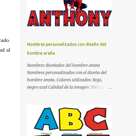
días y por ende debemos tratar de que éste
sea un lugar muy agradable y cómodo y
también para nuestra vista. Te mostramos
algunas sugerencias que pueden brindar la
elegancia y estilo que buscas para tu
cado.
dormitorio. El color naranja es una buena
Nombres personalizados con diseño del
opción para recibir esa luz y felicidad que
ad al
hombre araña
todo ser humano necesita. El color blanco es
ideal para lograr el relax total, es un color
Nombres diseñados del hombre araña
que va con todo y además es color bastante
Nombres personalizados con el diseño del
limpio que te dará esa sensación de calidez.
hombre araña. Colores utilizados: Rojo,
Los colores terra son excelentes para usar en
negro azul Calidad de la imagen: 500 px Si
el dormitorio nos brinda esa sensación de
quieres que tu nombre aparezca en este
tranquilidad y confort. El color gris es un
artículo, comparte tu nombre en un
color muy relajante y por lo tanto entra en
comentario y con gusto lo diseñamos.
la lista de colo...
Nombres con diseños Spiderman Sonic bella
Cartel de feliz cumpleaños de héroes en
pijamas Ideas para decorar el dormitorio