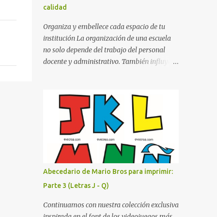
calidad
cualquier fondo. Paleta de Colores: Una
secuencia dinámica que alterna entre el rojo
Organiza y embellece cada espacio de tu
de Mario, el verde de Luigi, y los tonos azul y
institución La organización de una escuela
amarillo clásicos de los elementos del juego.
no solo depende del trabajo del personal
Contenido Actual: La imagen muestra la
docente y administrativo. También influye la
organización desde la letra A hasta la M,
forma en que los espacios están
estableciendo el estilo geométrico y
identificados. Los letreros escolares cumplen
divertido que define a toda la colección.
una función práctica al orientar a
Primera parte del juego de letras in...
estudiantes, padres de familia, docentes y
visitantes, pero además aportan un toque
decorativo que hace que la institución luzca
más ordenada, moderna y acogedora.
Pensando en esta necesidad, he diseñado
una colección de letreros útiles para la
Abecedario de Mario Bros para imprimir:
escuela con un estilo elegante, fácil de leer y
Parte 3 (Letras J - Q)
listo para imprimir en alta calidad. Su diseño
busca combinar funcionalidad y estética,
Continuamos con nuestra colección exclusiva
logrando que cualquier institución educativa
inspirada en el font de los videojuegos más