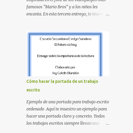
proyecte una imagen más organizada y
famosos "Mario Bros" y a los niños les
profesional. ¿Por qué son importantes los
encanta. En esta tercera entrega, te traemos
letreros escolares? En una escuela conviven
un bloque fundamental que incluye desde la
diariamente cientos de personas. Para
J hasta la Q . Lo más especial de este set es
quienes visitan la institución por primera
que hemos incluido la letra Ñ , esencial para
vez, encontrar la biblioteca, la dirección o un
todos nuestros proyectos en español. Bloque
aula específica puede resultar c...
de letras fuente Mario Bros desde la J hasta
la Q ¿Qué incluye este bloque de letras? En
esta sección de evecrea.com , encontrarás
imágenes individuales en alta resolución de
las siguientes letras: Letras vibrantes : La J y
Cómo hacer la portada de un trabajo
la M en el clásico rojo de la gorra de Mario.
escrito
Tonos azules : La K y la Ñ , que destacan por
su diseño limpio y audaz. Colores
Ejemplo de una portada para trabajo escrito
secundarios : La L y la Q en amarillo
ordenado Aquí te muestro un ejemplo para
brillante, junto con la N y la P en un verde
hacer una portada claro y concreto. Todos
inspirado en los niveles de los juegos.
los trabajos escritos siempre llevan una
Formas icónicas : No te pierdas la letra O ,
portada de presentación, así que estas