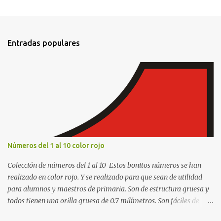
e
n
t
Entradas populares
a
r
i
o
s
Números del 1 al 10 color rojo
Colección de números del 1 al 10 Estos bonitos números se han
realizado en color rojo. Y se realizado para que sean de utilidad
para alumnos y maestros de primaria. Son de estructura gruesa y
todos tienen una orilla gruesa de 0.7 milímetros. Son fáciles de
recortar y se pueden utilizar en variedad de cosas como ser