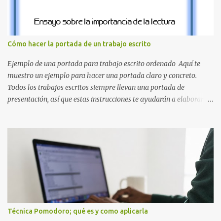
el clásico rojo de la gorra de Mario. Tonos azules : La K y la Ñ , que
destacan por su diseño limpio y audaz. Colores secundarios : La L y
la Q en amarillo brillante, junto con la N y la P en un verde
inspirado en los niveles de los juegos. Formas icónicas : No te
Cómo hacer la portada de un trabajo escrito
pierdas la letra O , diseñada con ese estilo geométrico tan carac...
Ejemplo de una portada para trabajo escrito ordenado Aquí te
muestro un ejemplo para hacer una portada claro y concreto.
Todos los trabajos escritos siempre llevan una portada de
presentación, así que estas instrucciones te ayudarán a elaborar
una portada con todos los datos que se necesitan para presentar
durante todo tu ciclo escolar. Y si tienes amigos también puedes
compartir el enlace de este artículo para que así como a ti también
ellos se puedan guiar con esta explicación. Los datos esenciales
para una portada para presentar un trabajo escrito a mano o
impreso son los siguientes y en este orden: Nombre de la escuela o
del instituto (Es muy importante este dato) Título del trabajo
(Puede ser: Ensayo sobre la lectura, o Informe de computación)
Nombre completo del alumno que va a presentar dicho trabajo
Técnica Pomodoro; qué es y como aplicarla
escrito La clase, materia ó asignatura Grupo Nombre del maestro