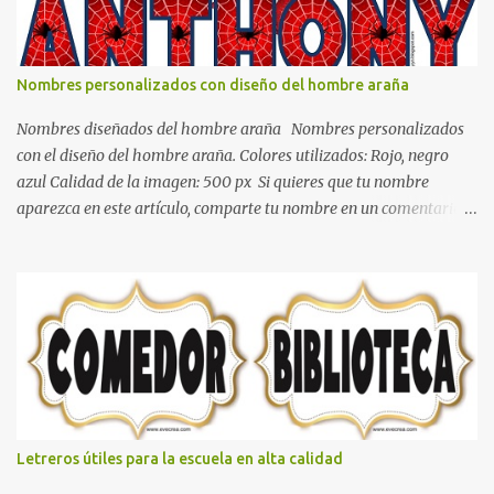
blanco es ideal para lograr el relax total, es un color que va con
todo y además es color bastante limpio que te dará esa sensación
de calidez. Los colores terra son excelentes para usar en el
Nombres personalizados con diseño del hombre araña
dormitorio nos brinda esa sensación de tranquilidad y confort. El
color gris es un color muy relajante y por lo tanto entra en la lista
Nombres diseñados del hombre araña Nombres personalizados
de colo...
con el diseño del hombre araña. Colores utilizados: Rojo, negro
azul Calidad de la imagen: 500 px Si quieres que tu nombre
aparezca en este artículo, comparte tu nombre en un comentario y
con gusto lo diseñamos. Nombres con diseños Spiderman Sonic
bella Cartel de feliz cumpleaños de héroes en pijamas Ideas para
decorar el dormitorio con pósters Cama con diseño de ring de
boxeo Ideas para decoraciones de fiestas infantiles Cosas bonitas
que se pueden hacer con gomas de coche
Letreros útiles para la escuela en alta calidad