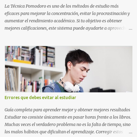
o catedrático Ciudad y fecha...
La Técnica Pomodoro es uno de los métodos de estudio más
eficaces para mejorar la concentración, evitar la procrastinación y
aumentar el rendimiento académico. Si tu objetivo es obtener
mejores calificaciones, este sistema puede ayudarte a aprovechar
cada minuto de estudio sin sentirte agotado. Técnica Pomodoro:
qué es, cómo funciona y cómo usarla para sacar mejores notas La
Técnica Pomodoro es un método de administración del tiempo
creado para mejorar la concentración y la productividad. Consiste
en dividir el estudio en bloques cortos de trabajo intenso,
separados por pequeños descansos que ayudan al cerebro a
recuperarse. A diferencia de estudiar durante horas seguidas, este
sistema aprovecha la capacidad natural del cerebro para
mantener la atención durante periodos limitados, lo que permite
Errores que debes evitar al estudiar
aprender más en menos tiempo y recordar mejor la información.
Si alguna vez has sentido que pasas muchas horas frente a los
Guía completa para aprender mejor y obtener mejores resultados
libros pero aprendes poco, la Técnica Pomodoro puede marcar u...
Estudiar no consiste únicamente en pasar horas frente a los libros.
Muchas veces el verdadero problema no es la falta de tiempo, sino
los malos hábitos que dificultan el aprendizaje. Corregir estos