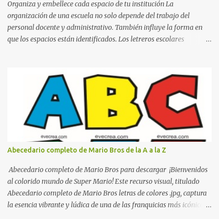
Organiza y embellece cada espacio de tu institución La
organización de una escuela no solo depende del trabajo del
personal docente y administrativo. También influye la forma en
que los espacios están identificados. Los letreros escolares
cumplen una función práctica al orientar a estudiantes, padres de
familia, docentes y visitantes, pero además aportan un toque
decorativo que hace que la institución luzca más ordenada,
moderna y acogedora. Pensando en esta necesidad, he diseñado
una colección de letreros útiles para la escuela con un estilo
elegante, fácil de leer y listo para imprimir en alta calidad. Su
diseño busca combinar funcionalidad y estética, logrando que
cualquier institución educativa proyecte una imagen más
organizada y profesional. ¿Por qué son importantes los letreros
Abecedario completo de Mario Bros de la A a la Z
escolares? En una escuela conviven diariamente cientos de
personas. Para quienes visitan la institución por primera vez,
Abecedario completo de Mario Bros para descargar ¡Bienvenidos
encontrar la biblioteca, la dirección o un aula específica puede
al colorido mundo de Super Mario! Este recurso visual, titulado
resultar c...
Abecedario completo de Mario Bros letras de colores .jpg, captura
la esencia vibrante y lúdica de una de las franquicias más icónicas
de los videojuegos. Este set de letras está diseñado para