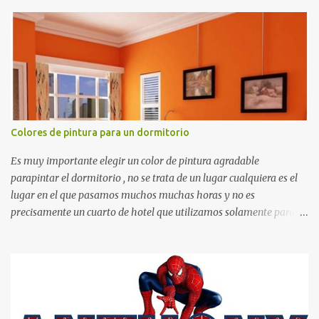
recortes para tareas escolares, para hacer juegos infantiles
matemáticos, para decorar los cumpleaños de los niños, entre
otras cosas.
Colores de pintura para un dormitorio
Es muy importante elegir un color de pintura agradable
parapintar el dormitorio , no se trata de un lugar cualquiera es el
lugar en el que pasamos muchos muchas horas y no es
precisamente un cuarto de hotel que utilizamos solamente para
dormir, se trata de un lugar propio que utilizamos todos los días y
por ende debemos tratar de que éste sea un lugar muy agradable y
cómodo y también para nuestra vista. Te mostramos algunas
sugerencias que pueden brindar la elegancia y estilo que buscas
para tu dormitorio. El color naranja es una buena opción para
recibir esa luz y felicidad que todo ser humano necesita. El color