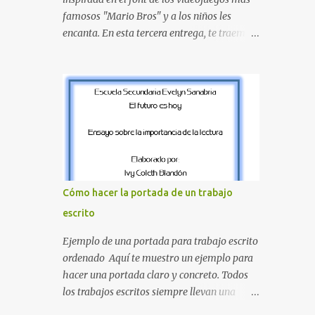
amarillo clásicos de los elementos del juego.
famosos "Mario Bros" y a los niños les
Contenido Actual: La imagen muestra la
encanta. En esta tercera entrega, te traemos
organización desde la letra A hasta la M,
un bloque fundamental que incluye desde la
estableciendo el estilo geométrico y
J hasta la Q . Lo más especial de este set es
divertido que define a toda la colección.
que hemos incluido la letra Ñ , esencial para
Primera parte del juego de letras in...
todos nuestros proyectos en español. Bloque
de letras fuente Mario Bros desde la J hasta
la Q ¿Qué incluye este bloque de letras? En
esta sección de evecrea.com , encontrarás
imágenes individuales en alta resolución de
las siguientes letras: Letras vibrantes : La J y
Cómo hacer la portada de un trabajo
la M en el clásico rojo de la gorra de Mario.
escrito
Tonos azules : La K y la Ñ , que destacan por
su diseño limpio y audaz. Colores
Ejemplo de una portada para trabajo escrito
secundarios : La L y la Q en amarillo
ordenado Aquí te muestro un ejemplo para
brillante, junto con la N y la P en un verde
hacer una portada claro y concreto. Todos
inspirado en los niveles de los juegos.
los trabajos escritos siempre llevan una
Formas icónicas : No te pierdas la letra O ,
portada de presentación, así que estas