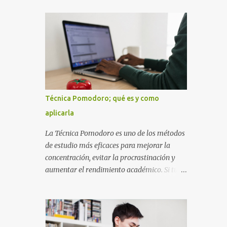
diseñada con ese estilo geométrico tan
instrucciones te ayudarán a elaborar una
carac...
portada con todos los datos que se necesitan
para presentar durante todo tu ciclo escolar.
Y si tienes amigos también puedes
compartir el enlace de este artículo para que
así como a ti también ellos se puedan guiar
con esta explicación. Los datos esenciales
para una portada para presentar un trabajo
Técnica Pomodoro; qué es y como
escrito a mano o impreso son los siguientes
aplicarla
y en este orden: Nombre de la escuela o del
instituto (Es muy importante este dato)
La Técnica Pomodoro es uno de los métodos
Título del trabajo (Puede ser: Ensayo sobre
de estudio más eficaces para mejorar la
la lectura, o Informe de computación)
concentración, evitar la procrastinación y
Nombre completo del alumno que va a
aumentar el rendimiento académico. Si tu
presentar dicho trabajo escrito La clase,
objetivo es obtener mejores calificaciones,
materia ó asignatura Grupo Nombre del
este sistema puede ayudarte a aprovechar
maestro o catedrático Ciudad y fecha...
cada minuto de estudio sin sentirte agotado.
Técnica Pomodoro: qué es, cómo funciona y