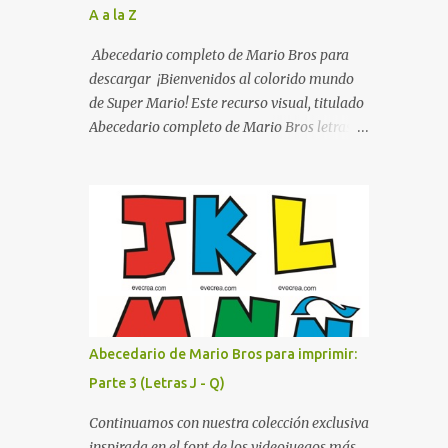
A a la Z
listo para imprimir en alta calidad. Su diseño
busca combinar funcionalidad y estética,
Abecedario completo de Mario Bros para
logrando que cualquier institución educativa
descargar ¡Bienvenidos al colorido mundo
proyecte una imagen más organizada y
de Super Mario! Este recurso visual, titulado
profesional. ¿Por qué son importantes los
Abecedario completo de Mario Bros letras
letreros escolares? En una escuela conviven
de colores .jpg, captura la esencia vibrante y
diariamente cientos de personas. Para
lúdica de una de las franquicias más icónicas
quienes visitan la institución por primera
de los videojuegos. Este set de letras está
vez, encontrar la biblioteca, la dirección o un
diseñado para transformar cualquier
aula específica puede resultar c...
mensaje en una aventura, utilizando la
tipografía clásica y robusta que los fans han
reconocido por décadas. En esta primera
sección, el abecedario nos presenta:
Identidad Visual: Un diseño de bloques con
Abecedario de Mario Bros para imprimir:
bordes negros gruesos que resaltan sobre
Parte 3 (Letras J - Q)
cualquier fondo. Paleta de Colores: Una
secuencia dinámica que alterna entre el rojo
Continuamos con nuestra colección exclusiva
de Mario, el verde de Luigi, y los tonos azul y
inspirada en el font de los videojuegos más