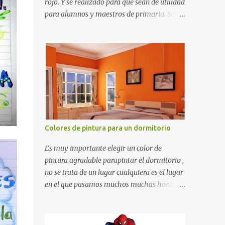
rojo. Y se realizado para que sean de utilidad
para alumnos y maestros de primaria. Son
de estructura gruesa y todos tienen una
orilla gruesa de 0.7 milímetros. Son fáciles
de recortar y se pueden utilizar en variedad
de cosas como ser recortes para tareas
escolares, para hacer juegos infantiles
matemáticos, para decorar los cumpleaños
de los niños, entre otras cosas.
Colores de pintura para un dormitorio
Es muy importante elegir un color de
pintura agradable parapintar el dormitorio ,
no se trata de un lugar cualquiera es el lugar
en el que pasamos muchos muchas horas y
no es precisamente un cuarto de hotel que
utilizamos solamente para dormir, se trata
de un lugar propio que utilizamos todos los