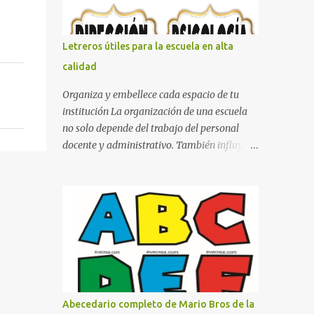
con pósters Cama con diseño de ring de
boxeo Ideas para decoraciones de fiestas
infantiles Cosas bonitas que se pueden hacer
Letreros útiles para la escuela en alta
con gomas de coche
calidad
Organiza y embellece cada espacio de tu
institución La organización de una escuela
no solo depende del trabajo del personal
docente y administrativo. También influye la
forma en que los espacios están
identificados. Los letreros escolares cumplen
una función práctica al orientar a
estudiantes, padres de familia, docentes y
visitantes, pero además aportan un toque
decorativo que hace que la institución luzca
más ordenada, moderna y acogedora.
Pensando en esta necesidad, he diseñado
una colección de letreros útiles para la
Abecedario completo de Mario Bros de la
escuela con un estilo elegante, fácil de leer y