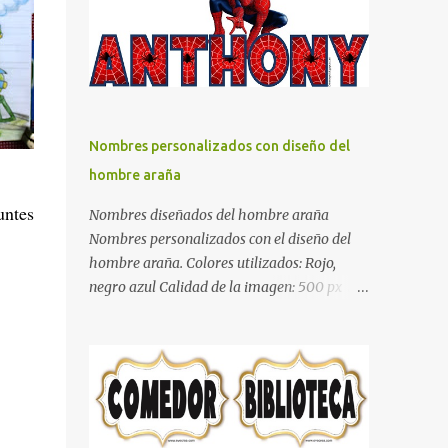
días y por ende debemos tratar de que éste
sea un lugar muy agradable y cómodo y
también para nuestra vista. Te mostramos
algunas sugerencias que pueden brindar la
elegancia y estilo que buscas para tu
dormitorio. El color naranja es una buena
Nombres personalizados con diseño del
opción para recibir esa luz y felicidad que
hombre araña
todo ser humano necesita. El color blanco es
ideal para lograr el relax total, es un color
untes
Nombres diseñados del hombre araña
que va con todo y además es color bastante
Nombres personalizados con el diseño del
limpio que te dará esa sensación de calidez.
hombre araña. Colores utilizados: Rojo,
Los colores terra son excelentes para usar en
negro azul Calidad de la imagen: 500 px Si
el dormitorio nos brinda esa sensación de
quieres que tu nombre aparezca en este
tranquilidad y confort. El color gris es un
artículo, comparte tu nombre en un
color muy relajante y por lo tanto entra en
comentario y con gusto lo diseñamos.
la lista de colo...
Nombres con diseños Spiderman Sonic bella
Cartel de feliz cumpleaños de héroes en
pijamas Ideas para decorar el dormitorio