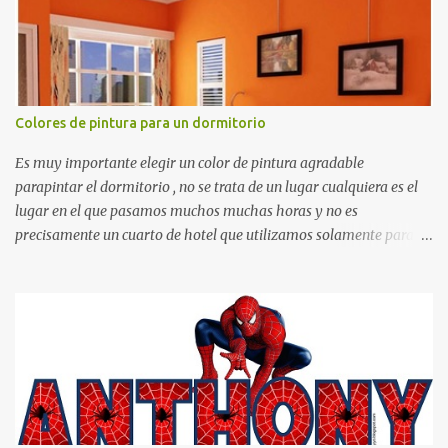
Colores de pintura para un dormitorio
Es muy importante elegir un color de pintura agradable
parapintar el dormitorio , no se trata de un lugar cualquiera es el
lugar en el que pasamos muchos muchas horas y no es
precisamente un cuarto de hotel que utilizamos solamente para
dormir, se trata de un lugar propio que utilizamos todos los días y
por ende debemos tratar de que éste sea un lugar muy agradable y
cómodo y también para nuestra vista. Te mostramos algunas
sugerencias que pueden brindar la elegancia y estilo que buscas
para tu dormitorio. El color naranja es una buena opción para
recibir esa luz y felicidad que todo ser humano necesita. El color
blanco es ideal para lograr el relax total, es un color que va con
todo y además es color bastante limpio que te dará esa sensación