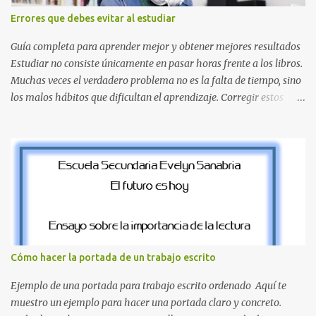
inspirado en los niveles de los juegos. Formas icónicas : No te
Errores que debes evitar al estudiar
pierdas la letra O , diseñada con ese estilo geométrico tan carac...
Guía completa para aprender mejor y obtener mejores resultados
Estudiar no consiste únicamente en pasar horas frente a los libros.
Muchas veces el verdadero problema no es la falta de tiempo, sino
los malos hábitos que dificultan el aprendizaje. Corregir estos
errores puede ayudarte a comprender mejor los temas, recordar la
información durante más tiempo y sentirte más preparado para
exámenes, tareas y proyectos escolares. En esta guía descubrirás
cuáles son los errores más comunes al estudiar, por qué afectan tu
rendimiento y qué puedes hacer para evitarlos. Si eres estudiante
de primaria, secundaria, bachillerato o universidad, estos consejos
te ayudarán a desarrollar hábitos de estudio mucho más efectivos.
¿Por qué es importante identificar los errores al estudiar? Muchas
personas creen que estudiar durante varias horas garantiza
Cómo hacer la portada de un trabajo escrito
buenos resultados. Sin embargo, la calidad del estudio es mucho
más importante que la cantidad de tiempo invertido. Cuando
Ejemplo de una portada para trabajo escrito ordenado Aquí te
detectas y corrige...
muestro un ejemplo para hacer una portada claro y concreto.