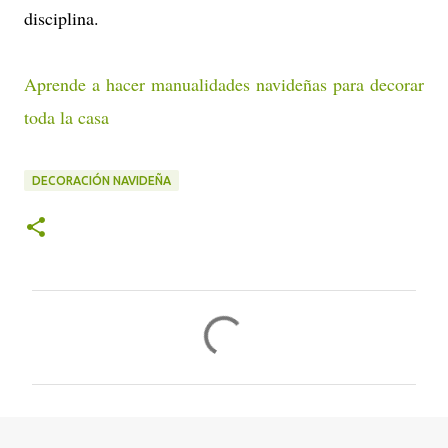
disciplina.
Aprende a hacer manualidades navideñas para decorar
toda la casa
DECORACIÓN NAVIDEÑA
C
o
m
e
n