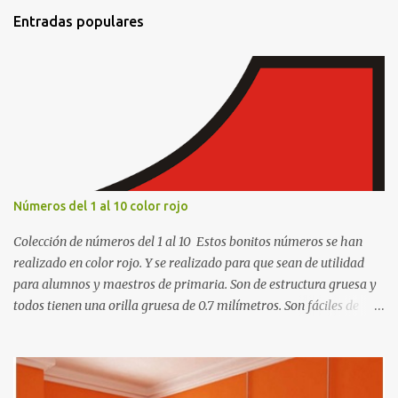
t
Entradas populares
a
r
i
o
s
Números del 1 al 10 color rojo
Colección de números del 1 al 10 Estos bonitos números se han
realizado en color rojo. Y se realizado para que sean de utilidad
para alumnos y maestros de primaria. Son de estructura gruesa y
todos tienen una orilla gruesa de 0.7 milímetros. Son fáciles de
recortar y se pueden utilizar en variedad de cosas como ser
recortes para tareas escolares, para hacer juegos infantiles
matemáticos, para decorar los cumpleaños de los niños, entre
otras cosas.