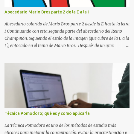
¿Por qué es importante identificar los errores al estudiar? Muchas
personas creen que estudiar durante varias horas garantiza
Abecedario Mario Bros parte 2 de la E a la I
buenos resultados. Sin embargo, la calidad del estudio es mucho
más importante que la cantidad de tiempo invertido. Cuando
Abecedario colorido de Mario Bros parte 2 desde la E hasta la letra
detectas y corrige...
I Continuando con esta segunda parte del abecedario del Reino
Champiñón. Siguiendo el estilo de la imagen (que cubre de la E a la
I ), enfocado en el tema de Mario Bros. Después de un gran
comienzo, es hora de seguir recorriendo los niveles de nuestro
abecedario temático. En esta sección, nos enfocamos en el bloque
de letras que va desde la E hasta la I , las cuales puedes ver
detalladamente en la siguiente imagen, donde hemos unificados
las 5 letras en una sola imagen. Letras individuales para descargar
Letra E color azul Letra F color rojo Letra G color Verde Letra H
Letra I Estas letras no solo destacan por sus colores vibrantes y su
diseño geométrico inspirado en el Reino Champiñón, sino que
también representan elementos clave de la saga: · E de Estrella :
Técnica Pomodoro; qué es y como aplicarla
El ítem que nos da la invencibilidad necesaria para atravesar
cualquier obstáculo. · ...
La Técnica Pomodoro es uno de los métodos de estudio más
eficaces para mejorar la concentración, evitar la procrastinación y