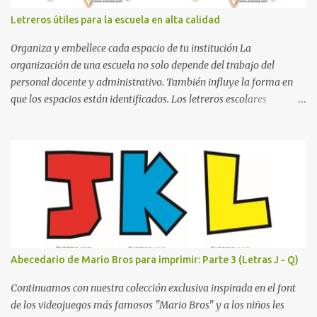
juego. Contenido Actual: La imagen muestra la organización desde
Letreros útiles para la escuela en alta calidad
la letra A hasta la M, estableciendo el estilo geométrico y divertido
que define a toda la colección. Primera parte del juego de letras
Organiza y embellece cada espacio de tu institución La
in...
organización de una escuela no solo depende del trabajo del
personal docente y administrativo. También influye la forma en
que los espacios están identificados. Los letreros escolares
cumplen una función práctica al orientar a estudiantes, padres de
familia, docentes y visitantes, pero además aportan un toque
decorativo que hace que la institución luzca más ordenada,
moderna y acogedora. Pensando en esta necesidad, he diseñado
una colección de letreros útiles para la escuela con un estilo
elegante, fácil de leer y listo para imprimir en alta calidad. Su
diseño busca combinar funcionalidad y estética, logrando que
cualquier institución educativa proyecte una imagen más
organizada y profesional. ¿Por qué son importantes los letreros
Abecedario de Mario Bros para imprimir: Parte 3 (Letras J - Q)
escolares? En una escuela conviven diariamente cientos de
personas. Para quienes visitan la institución por primera vez,
Continuamos con nuestra colección exclusiva inspirada en el font
encontrar la biblioteca, la dirección o un aula específica puede
de los videojuegos más famosos "Mario Bros" y a los niños les