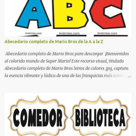
boxeo Ideas para decoraciones de fiestas infantiles Cosas bonitas
que se pueden hacer con gomas de coche
Abecedario completo de Mario Bros de la A a la Z
Abecedario completo de Mario Bros para descargar ¡Bienvenidos
al colorido mundo de Super Mario! Este recurso visual, titulado
Abecedario completo de Mario Bros letras de colores .jpg, captura
la esencia vibrante y lúdica de una de las franquicias más icónicas
de los videojuegos. Este set de letras está diseñado para
transformar cualquier mensaje en una aventura, utilizando la
tipografía clásica y robusta que los fans han reconocido por
décadas. En esta primera sección, el abecedario nos presenta:
Identidad Visual: Un diseño de bloques con bordes negros gruesos
que resaltan sobre cualquier fondo. Paleta de Colores: Una
secuencia dinámica que alterna entre el rojo de Mario, el verde de
Luigi, y los tonos azul y amarillo clásicos de los elementos del