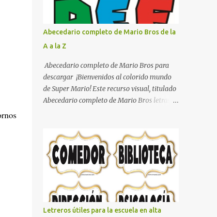
con pósters Cama con diseño de ring de
boxeo Ideas para decoraciones de fiestas
infantiles Cosas bonitas que se pueden hacer
Abecedario completo de Mario Bros de la
con gomas de coche
A a la Z
Abecedario completo de Mario Bros para
descargar ¡Bienvenidos al colorido mundo
de Super Mario! Este recurso visual, titulado
Abecedario completo de Mario Bros letras
de colores .jpg, captura la esencia vibrante y
rnos
lúdica de una de las franquicias más icónicas
de los videojuegos. Este set de letras está
diseñado para transformar cualquier
mensaje en una aventura, utilizando la
tipografía clásica y robusta que los fans han
reconocido por décadas. En esta primera
sección, el abecedario nos presenta:
Identidad Visual: Un diseño de bloques con
Letreros útiles para la escuela en alta
bordes negros gruesos que resaltan sobre