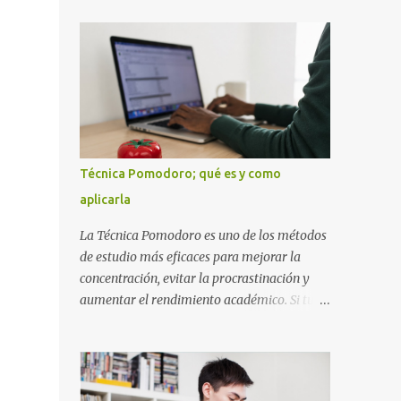
diseñada con ese estilo geométrico tan
instrucciones te ayudarán a elaborar una
carac...
portada con todos los datos que se necesitan
para presentar durante todo tu ciclo escolar.
Y si tienes amigos también puedes
compartir el enlace de este artículo para que
así como a ti también ellos se puedan guiar
con esta explicación. Los datos esenciales
para una portada para presentar un trabajo
Técnica Pomodoro; qué es y como
escrito a mano o impreso son los siguientes
aplicarla
y en este orden: Nombre de la escuela o del
instituto (Es muy importante este dato)
La Técnica Pomodoro es uno de los métodos
Título del trabajo (Puede ser: Ensayo sobre
de estudio más eficaces para mejorar la
la lectura, o Informe de computación)
concentración, evitar la procrastinación y
Nombre completo del alumno que va a
aumentar el rendimiento académico. Si tu
presentar dicho trabajo escrito La clase,
objetivo es obtener mejores calificaciones,
materia ó asignatura Grupo Nombre del
este sistema puede ayudarte a aprovechar
maestro o catedrático Ciudad y fecha...
cada minuto de estudio sin sentirte agotado.
Técnica Pomodoro: qué es, cómo funciona y