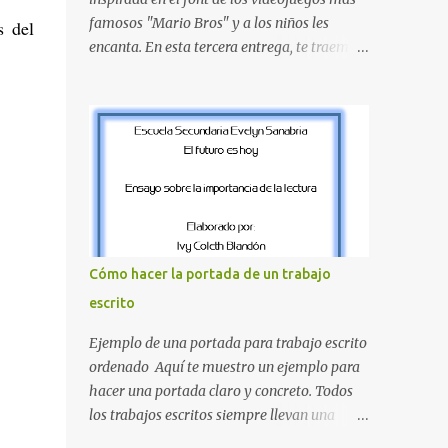
proyecte una imagen más organizada y
famosos "Mario Bros" y a los niños les
s del
profesional. ¿Por qué son importantes los
encanta. En esta tercera entrega, te traemos
letreros escolares? En una escuela conviven
un bloque fundamental que incluye desde la
diariamente cientos de personas. Para
J hasta la Q . Lo más especial de este set es
quienes visitan la institución por primera
que hemos incluido la letra Ñ , esencial para
vez, encontrar la biblioteca, la dirección o un
todos nuestros proyectos en español. Bloque
aula específica puede resultar c...
de letras fuente Mario Bros desde la J hasta
la Q ¿Qué incluye este bloque de letras? En
esta sección de evecrea.com , encontrarás
imágenes individuales en alta resolución de
las siguientes letras: Letras vibrantes : La J y
Cómo hacer la portada de un trabajo
la M en el clásico rojo de la gorra de Mario.
escrito
Tonos azules : La K y la Ñ , que destacan por
su diseño limpio y audaz. Colores
Ejemplo de una portada para trabajo escrito
secundarios : La L y la Q en amarillo
ordenado Aquí te muestro un ejemplo para
brillante, junto con la N y la P en un verde
hacer una portada claro y concreto. Todos
inspirado en los niveles de los juegos.
los trabajos escritos siempre llevan una
Formas icónicas : No te pierdas la letra O ,
portada de presentación, así que estas