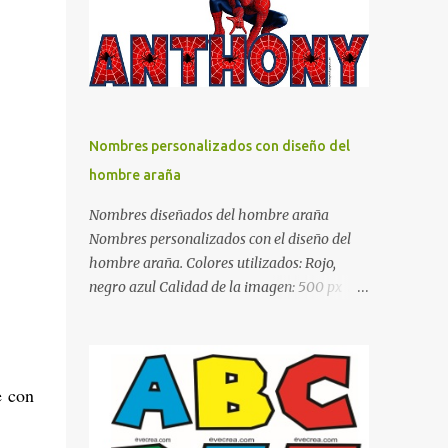
días y por ende debemos tratar de que éste
sea un lugar muy agradable y cómodo y
también para nuestra vista. Te mostramos
algunas sugerencias que pueden brindar la
elegancia y estilo que buscas para tu
dormitorio. El color naranja es una buena
Nombres personalizados con diseño del
opción para recibir esa luz y felicidad que
hombre araña
todo ser humano necesita. El color blanco es
ideal para lograr el relax total, es un color
Nombres diseñados del hombre araña
que va con todo y además es color bastante
Nombres personalizados con el diseño del
limpio que te dará esa sensación de calidez.
hombre araña. Colores utilizados: Rojo,
Los colores terra son excelentes para usar en
negro azul Calidad de la imagen: 500 px Si
el dormitorio nos brinda esa sensación de
quieres que tu nombre aparezca en este
tranquilidad y confort. El color gris es un
artículo, comparte tu nombre en un
color muy relajante y por lo tanto entra en
comentario y con gusto lo diseñamos.
la lista de colo...
Nombres con diseños Spiderman Sonic bella
e con
Cartel de feliz cumpleaños de héroes en
pijamas Ideas para decorar el dormitorio