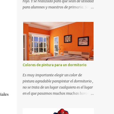
rojo. Y se realizado para que sean de utilidad
para alumnos y maestros de primaria. Son
de estructura gruesa y todos tienen una
orilla gruesa de 0.7 milímetros. Son fáciles
de recortar y se pueden utilizar en variedad
de cosas como ser recortes para tareas
escolares, para hacer juegos infantiles
matemáticos, para decorar los cumpleaños
de los niños, entre otras cosas.
Colores de pintura para un dormitorio
Es muy importante elegir un color de
pintura agradable parapintar el dormitorio ,
no se trata de un lugar cualquiera es el lugar
iales
en el que pasamos muchos muchas horas y
no es precisamente un cuarto de hotel que
utilizamos solamente para dormir, se trata
de un lugar propio que utilizamos todos los