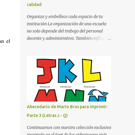
calidad
cualquier fondo. Paleta de Colores: Una
secuencia dinámica que alterna entre el rojo
Organiza y embellece cada espacio de tu
de Mario, el verde de Luigi, y los tonos azul y
institución La organización de una escuela
amarillo clásicos de los elementos del juego.
no solo depende del trabajo del personal
Contenido Actual: La imagen muestra la
docente y administrativo. También influye la
an el
organización desde la letra A hasta la M,
forma en que los espacios están
estableciendo el estilo geométrico y
identificados. Los letreros escolares cumplen
divertido que define a toda la colección.
una función práctica al orientar a
Primera parte del juego de letras in...
estudiantes, padres de familia, docentes y
visitantes, pero además aportan un toque
decorativo que hace que la institución luzca
más ordenada, moderna y acogedora.
Pensando en esta necesidad, he diseñado
una colección de letreros útiles para la
Abecedario de Mario Bros para imprimir:
escuela con un estilo elegante, fácil de leer y
Parte 3 (Letras J - Q)
listo para imprimir en alta calidad. Su diseño
busca combinar funcionalidad y estética,
Continuamos con nuestra colección exclusiva
logrando que cualquier institución educativa
inspirada en el font de los videojuegos más