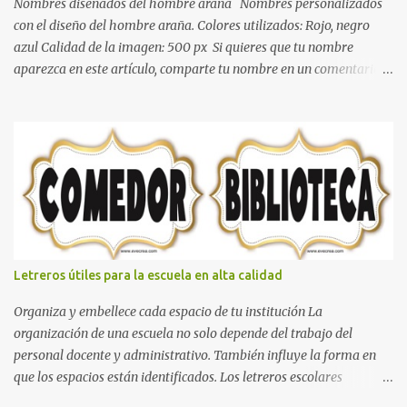
color gris es un color muy relajante y por lo tanto entra en la lista
Nombres diseñados del hombre araña Nombres personalizados
de colo...
con el diseño del hombre araña. Colores utilizados: Rojo, negro
azul Calidad de la imagen: 500 px Si quieres que tu nombre
aparezca en este artículo, comparte tu nombre en un comentario y
con gusto lo diseñamos. Nombres con diseños Spiderman Sonic
bella Cartel de feliz cumpleaños de héroes en pijamas Ideas para
decorar el dormitorio con pósters Cama con diseño de ring de
boxeo Ideas para decoraciones de fiestas infantiles Cosas bonitas
que se pueden hacer con gomas de coche
Letreros útiles para la escuela en alta calidad
Organiza y embellece cada espacio de tu institución La
organización de una escuela no solo depende del trabajo del
personal docente y administrativo. También influye la forma en
que los espacios están identificados. Los letreros escolares
cumplen una función práctica al orientar a estudiantes, padres de