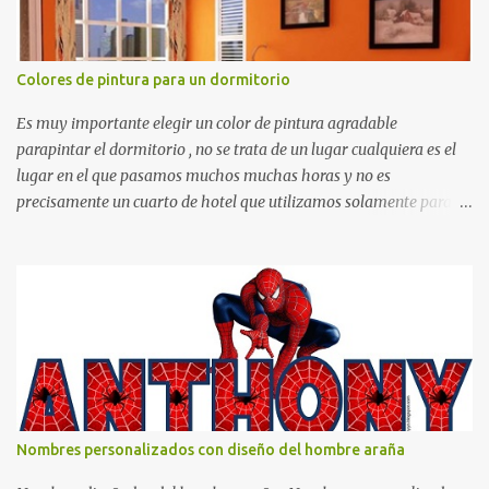
Colores de pintura para un dormitorio
Es muy importante elegir un color de pintura agradable
parapintar el dormitorio , no se trata de un lugar cualquiera es el
lugar en el que pasamos muchos muchas horas y no es
precisamente un cuarto de hotel que utilizamos solamente para
dormir, se trata de un lugar propio que utilizamos todos los días y
por ende debemos tratar de que éste sea un lugar muy agradable y
cómodo y también para nuestra vista. Te mostramos algunas
sugerencias que pueden brindar la elegancia y estilo que buscas
para tu dormitorio. El color naranja es una buena opción para
recibir esa luz y felicidad que todo ser humano necesita. El color
blanco es ideal para lograr el relax total, es un color que va con
todo y además es color bastante limpio que te dará esa sensación
de calidez. Los colores terra son excelentes para usar en el
Nombres personalizados con diseño del hombre araña
dormitorio nos brinda esa sensación de tranquilidad y confort. El