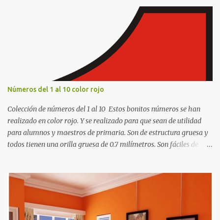
r
i
o
s
Números del 1 al 10 color rojo
Colección de números del 1 al 10 Estos bonitos números se han
realizado en color rojo. Y se realizado para que sean de utilidad
para alumnos y maestros de primaria. Son de estructura gruesa y
todos tienen una orilla gruesa de 0.7 milímetros. Son fáciles de
recortar y se pueden utilizar en variedad de cosas como ser
recortes para tareas escolares, para hacer juegos infantiles
matemáticos, para decorar los cumpleaños de los niños, entre
otras cosas.