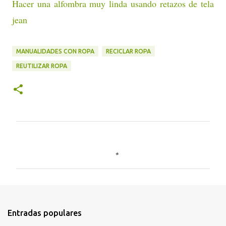
Hacer una alfombra muy linda usando retazos de tela
jean
MANUALIDADES CON ROPA
RECICLAR ROPA
REUTILIZAR ROPA
C
o
m
e
n
t
Entradas populares
a