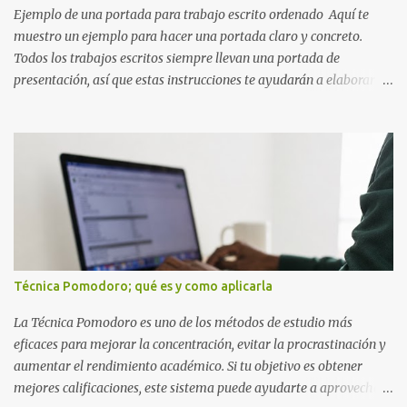
Ejemplo de una portada para trabajo escrito ordenado Aquí te
muestro un ejemplo para hacer una portada claro y concreto.
Todos los trabajos escritos siempre llevan una portada de
presentación, así que estas instrucciones te ayudarán a elaborar
una portada con todos los datos que se necesitan para presentar
durante todo tu ciclo escolar. Y si tienes amigos también puedes
compartir el enlace de este artículo para que así como a ti también
ellos se puedan guiar con esta explicación. Los datos esenciales
para una portada para presentar un trabajo escrito a mano o
impreso son los siguientes y en este orden: Nombre de la escuela o
del instituto (Es muy importante este dato) Título del trabajo
(Puede ser: Ensayo sobre la lectura, o Informe de computación)
Nombre completo del alumno que va a presentar dicho trabajo
Técnica Pomodoro; qué es y como aplicarla
escrito La clase, materia ó asignatura Grupo Nombre del maestro
o catedrático Ciudad y fecha...
La Técnica Pomodoro es uno de los métodos de estudio más
eficaces para mejorar la concentración, evitar la procrastinación y
aumentar el rendimiento académico. Si tu objetivo es obtener
mejores calificaciones, este sistema puede ayudarte a aprovechar