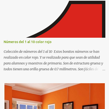
r
i
o
s
Números del 1 al 10 color rojo
Colección de números del 1 al 10 Estos bonitos números se han
realizado en color rojo. Y se realizado para que sean de utilidad
para alumnos y maestros de primaria. Son de estructura gruesa y
todos tienen una orilla gruesa de 0.7 milímetros. Son fáciles de
recortar y se pueden utilizar en variedad de cosas como ser
recortes para tareas escolares, para hacer juegos infantiles
matemáticos, para decorar los cumpleaños de los niños, entre
otras cosas.