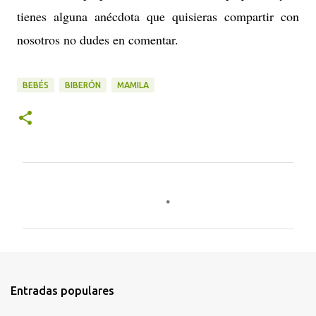
tienes alguna anécdota que quisieras compartir con
nosotros no dudes en comentar.
BEBÉS
BIBERÓN
MAMILA
C
o
m
e
n
t
Entradas populares
a