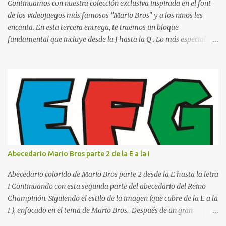
o catedrático Ciudad y fecha...
Continuamos con nuestra colección exclusiva inspirada en el font
de los videojuegos más famosos "Mario Bros" y a los niños les
encanta. En esta tercera entrega, te traemos un bloque
fundamental que incluye desde la J hasta la Q . Lo más especial de
este set es que hemos incluido la letra Ñ , esencial para todos
nuestros proyectos en español. Bloque de letras fuente Mario Bros
desde la J hasta la Q ¿Qué incluye este bloque de letras? En esta
sección de evecrea.com , encontrarás imágenes individuales en alta
resolución de las siguientes letras: Letras vibrantes : La J y la M en
el clásico rojo de la gorra de Mario. Tonos azules : La K y la Ñ , que
destacan por su diseño limpio y audaz. Colores secundarios : La L y
la Q en amarillo brillante, junto con la N y la P en un verde
inspirado en los niveles de los juegos. Formas icónicas : No te
Abecedario Mario Bros parte 2 de la E a la I
pierdas la letra O , diseñada con ese estilo geométrico tan carac...
Abecedario colorido de Mario Bros parte 2 desde la E hasta la letra
I Continuando con esta segunda parte del abecedario del Reino
Champiñón. Siguiendo el estilo de la imagen (que cubre de la E a la
I ), enfocado en el tema de Mario Bros. Después de un gran
comienzo, es hora de seguir recorriendo los niveles de nuestro