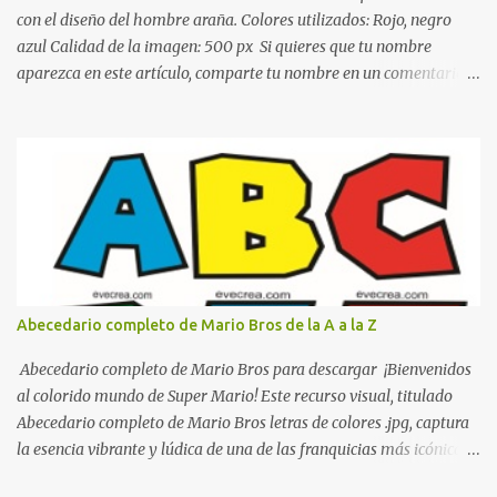
de colo...
con el diseño del hombre araña. Colores utilizados: Rojo, negro
azul Calidad de la imagen: 500 px Si quieres que tu nombre
aparezca en este artículo, comparte tu nombre en un comentario y
con gusto lo diseñamos. Nombres con diseños Spiderman Sonic
bella Cartel de feliz cumpleaños de héroes en pijamas Ideas para
decorar el dormitorio con pósters Cama con diseño de ring de
boxeo Ideas para decoraciones de fiestas infantiles Cosas bonitas
que se pueden hacer con gomas de coche
Abecedario completo de Mario Bros de la A a la Z
Abecedario completo de Mario Bros para descargar ¡Bienvenidos
al colorido mundo de Super Mario! Este recurso visual, titulado
Abecedario completo de Mario Bros letras de colores .jpg, captura
la esencia vibrante y lúdica de una de las franquicias más icónicas
de los videojuegos. Este set de letras está diseñado para