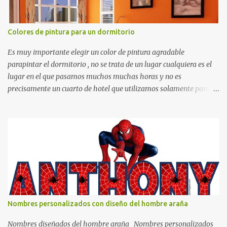
Colores de pintura para un dormitorio
Es muy importante elegir un color de pintura agradable
parapintar el dormitorio , no se trata de un lugar cualquiera es el
lugar en el que pasamos muchos muchas horas y no es
precisamente un cuarto de hotel que utilizamos solamente para
dormir, se trata de un lugar propio que utilizamos todos los días y
por ende debemos tratar de que éste sea un lugar muy agradable y
cómodo y también para nuestra vista. Te mostramos algunas
sugerencias que pueden brindar la elegancia y estilo que buscas
para tu dormitorio. El color naranja es una buena opción para
recibir esa luz y felicidad que todo ser humano necesita. El color
blanco es ideal para lograr el relax total, es un color que va con
todo y además es color bastante limpio que te dará esa sensación
de calidez. Los colores terra son excelentes para usar en el
Nombres personalizados con diseño del hombre araña
dormitorio nos brinda esa sensación de tranquilidad y confort. El
color gris es un color muy relajante y por lo tanto entra en la lista
Nombres diseñados del hombre araña Nombres personalizados