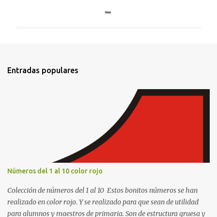
o
m
e
n
t
Entradas populares
a
r
i
o
s
Números del 1 al 10 color rojo
Colección de números del 1 al 10 Estos bonitos números se han
realizado en color rojo. Y se realizado para que sean de utilidad
para alumnos y maestros de primaria. Son de estructura gruesa y