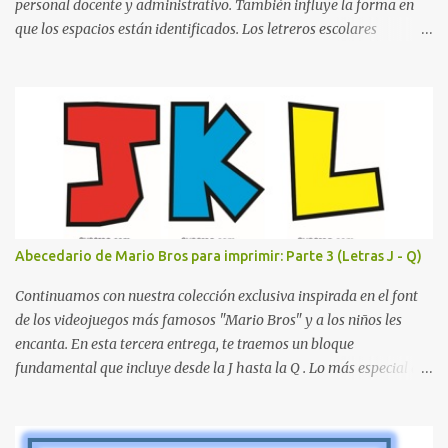
personal docente y administrativo. También influye la forma en
que los espacios están identificados. Los letreros escolares
cumplen una función práctica al orientar a estudiantes, padres de
familia, docentes y visitantes, pero además aportan un toque
decorativo que hace que la institución luzca más ordenada,
moderna y acogedora. Pensando en esta necesidad, he diseñado
una colección de letreros útiles para la escuela con un estilo
elegante, fácil de leer y listo para imprimir en alta calidad. Su
diseño busca combinar funcionalidad y estética, logrando que
cualquier institución educativa proyecte una imagen más
organizada y profesional. ¿Por qué son importantes los letreros
Abecedario de Mario Bros para imprimir: Parte 3 (Letras J - Q)
escolares? En una escuela conviven diariamente cientos de
personas. Para quienes visitan la institución por primera vez,
Continuamos con nuestra colección exclusiva inspirada en el font
encontrar la biblioteca, la dirección o un aula específica puede
de los videojuegos más famosos "Mario Bros" y a los niños les
resultar c...
encanta. En esta tercera entrega, te traemos un bloque
fundamental que incluye desde la J hasta la Q . Lo más especial de
este set es que hemos incluido la letra Ñ , esencial para todos
nuestros proyectos en español. Bloque de letras fuente Mario Bros
desde la J hasta la Q ¿Qué incluye este bloque de letras? En esta