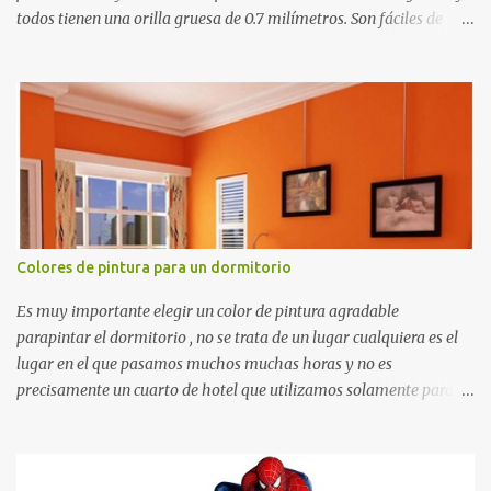
todos tienen una orilla gruesa de 0.7 milímetros. Son fáciles de
recortar y se pueden utilizar en variedad de cosas como ser
recortes para tareas escolares, para hacer juegos infantiles
matemáticos, para decorar los cumpleaños de los niños, entre
otras cosas.
Colores de pintura para un dormitorio
Es muy importante elegir un color de pintura agradable
parapintar el dormitorio , no se trata de un lugar cualquiera es el
lugar en el que pasamos muchos muchas horas y no es
precisamente un cuarto de hotel que utilizamos solamente para
dormir, se trata de un lugar propio que utilizamos todos los días y
por ende debemos tratar de que éste sea un lugar muy agradable y
cómodo y también para nuestra vista. Te mostramos algunas