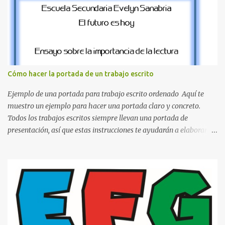
sección de evecrea.com , encontrarás imágenes individuales en alta
resolución de las siguientes letras: Letras vibrantes : La J y la M en
el clásico rojo de la gorra de Mario. Tonos azules : La K y la Ñ , que
destacan por su diseño limpio y audaz. Colores secundarios : La L y
la Q en amarillo brillante, junto con la N y la P en un verde
inspirado en los niveles de los juegos. Formas icónicas : No te
Cómo hacer la portada de un trabajo escrito
pierdas la letra O , diseñada con ese estilo geométrico tan carac...
Ejemplo de una portada para trabajo escrito ordenado Aquí te
muestro un ejemplo para hacer una portada claro y concreto.
Todos los trabajos escritos siempre llevan una portada de
presentación, así que estas instrucciones te ayudarán a elaborar
una portada con todos los datos que se necesitan para presentar
durante todo tu ciclo escolar. Y si tienes amigos también puedes
compartir el enlace de este artículo para que así como a ti también
ellos se puedan guiar con esta explicación. Los datos esenciales
para una portada para presentar un trabajo escrito a mano o
impreso son los siguientes y en este orden: Nombre de la escuela o
del instituto (Es muy importante este dato) Título del trabajo