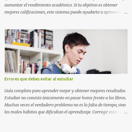
aumentar el rendimiento académico. Si tu objetivo es obtener
mejores calificaciones, este sistema puede ayudarte a aprovechar
cada minuto de estudio sin sentirte agotado. Técnica Pomodoro:
qué es, cómo funciona y cómo usarla para sacar mejores notas La
Técnica Pomodoro es un método de administración del tiempo
creado para mejorar la concentración y la productividad. Consiste
en dividir el estudio en bloques cortos de trabajo intenso,
separados por pequeños descansos que ayudan al cerebro a
recuperarse. A diferencia de estudiar durante horas seguidas, este
sistema aprovecha la capacidad natural del cerebro para
mantener la atención durante periodos limitados, lo que permite
Errores que debes evitar al estudiar
aprender más en menos tiempo y recordar mejor la información.
Si alguna vez has sentido que pasas muchas horas frente a los
Guía completa para aprender mejor y obtener mejores resultados
libros pero aprendes poco, la Técnica Pomodoro puede marcar u...
Estudiar no consiste únicamente en pasar horas frente a los libros.
Muchas veces el verdadero problema no es la falta de tiempo, sino
los malos hábitos que dificultan el aprendizaje. Corregir estos
errores puede ayudarte a comprender mejor los temas, recordar la
información durante más tiempo y sentirte más preparado para