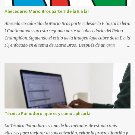
(Puede ser: Ensayo sobre la lectura, o Informe de computación)
Nombre completo del alumno que va a presentar dicho trabajo
Abecedario Mario Bros parte 2 de la E a la I
escrito La clase, materia ó asignatura Grupo Nombre del maestro
o catedrático Ciudad y fecha...
Abecedario colorido de Mario Bros parte 2 desde la E hasta la letra
I Continuando con esta segunda parte del abecedario del Reino
Champiñón. Siguiendo el estilo de la imagen (que cubre de la E a la
I ), enfocado en el tema de Mario Bros. Después de un gran
comienzo, es hora de seguir recorriendo los niveles de nuestro
abecedario temático. En esta sección, nos enfocamos en el bloque
de letras que va desde la E hasta la I , las cuales puedes ver
detalladamente en la siguiente imagen, donde hemos unificados
las 5 letras en una sola imagen. Letras individuales para descargar
Letra E color azul Letra F color rojo Letra G color Verde Letra H
Letra I Estas letras no solo destacan por sus colores vibrantes y su
diseño geométrico inspirado en el Reino Champiñón, sino que
también representan elementos clave de la saga: · E de Estrella :
Técnica Pomodoro; qué es y como aplicarla
El ítem que nos da la invencibilidad necesaria para atravesar
cualquier obstáculo. · ...
La Técnica Pomodoro es uno de los métodos de estudio más
eficaces para mejorar la concentración, evitar la procrastinación y