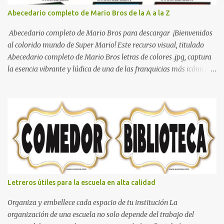
Abecedario completo de Mario Bros de la A a la Z
Abecedario completo de Mario Bros para descargar ¡Bienvenidos
al colorido mundo de Super Mario! Este recurso visual, titulado
Abecedario completo de Mario Bros letras de colores .jpg, captura
la esencia vibrante y lúdica de una de las franquicias más icónicas
de los videojuegos. Este set de letras está diseñado para
transformar cualquier mensaje en una aventura, utilizando la
tipografía clásica y robusta que los fans han reconocido por
décadas. En esta primera sección, el abecedario nos presenta:
Identidad Visual: Un diseño de bloques con bordes negros gruesos
que resaltan sobre cualquier fondo. Paleta de Colores: Una
secuencia dinámica que alterna entre el rojo de Mario, el verde de
Luigi, y los tonos azul y amarillo clásicos de los elementos del
juego. Contenido Actual: La imagen muestra la organización desde
Letreros útiles para la escuela en alta calidad
la letra A hasta la M, estableciendo el estilo geométrico y divertido
que define a toda la colección. Primera parte del juego de letras
Organiza y embellece cada espacio de tu institución La
in...
organización de una escuela no solo depende del trabajo del