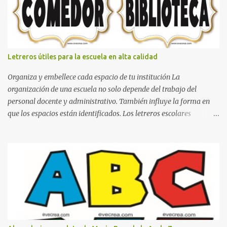
que se pueden hacer con gomas de coche
Letreros útiles para la escuela en alta calidad
Organiza y embellece cada espacio de tu institución La
organización de una escuela no solo depende del trabajo del
personal docente y administrativo. También influye la forma en
que los espacios están identificados. Los letreros escolares
cumplen una función práctica al orientar a estudiantes, padres de
familia, docentes y visitantes, pero además aportan un toque
decorativo que hace que la institución luzca más ordenada,
moderna y acogedora. Pensando en esta necesidad, he diseñado
una colección de letreros útiles para la escuela con un estilo
elegante, fácil de leer y listo para imprimir en alta calidad. Su
diseño busca combinar funcionalidad y estética, logrando que
cualquier institución educativa proyecte una imagen más
organizada y profesional. ¿Por qué son importantes los letreros