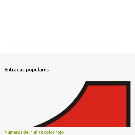
C
o
m
e
n
t
Entradas populares
a
r
i
o
s
Números del 1 al 10 color rojo