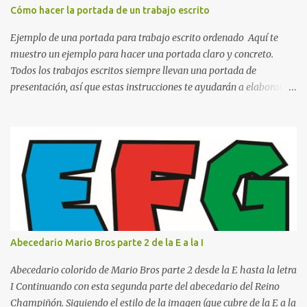
mantener la atención durante periodos limitados, lo que permite
Cómo hacer la portada de un trabajo escrito
aprender más en menos tiempo y recordar mejor la información.
Si alguna vez has sentido que pasas muchas horas frente a los
Ejemplo de una portada para trabajo escrito ordenado Aquí te
libros pero aprendes poco, la Técnica Pomodoro puede marcar u...
muestro un ejemplo para hacer una portada claro y concreto.
Todos los trabajos escritos siempre llevan una portada de
presentación, así que estas instrucciones te ayudarán a elaborar
una portada con todos los datos que se necesitan para presentar
durante todo tu ciclo escolar. Y si tienes amigos también puedes
compartir el enlace de este artículo para que así como a ti también
ellos se puedan guiar con esta explicación. Los datos esenciales
para una portada para presentar un trabajo escrito a mano o
impreso son los siguientes y en este orden: Nombre de la escuela o
del instituto (Es muy importante este dato) Título del trabajo
(Puede ser: Ensayo sobre la lectura, o Informe de computación)
Nombre completo del alumno que va a presentar dicho trabajo
Abecedario Mario Bros parte 2 de la E a la I
escrito La clase, materia ó asignatura Grupo Nombre del maestro
o catedrático Ciudad y fecha...
Abecedario colorido de Mario Bros parte 2 desde la E hasta la letra
I Continuando con esta segunda parte del abecedario del Reino
Champiñón. Siguiendo el estilo de la imagen (que cubre de la E a la