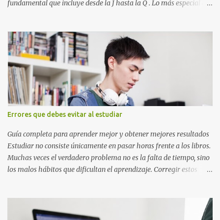
fundamental que incluye desde la J hasta la Q . Lo más especial de
este set es que hemos incluido la letra Ñ , esencial para todos
nuestros proyectos en español. Bloque de letras fuente Mario Bros
desde la J hasta la Q ¿Qué incluye este bloque de letras? En esta
sección de evecrea.com , encontrarás imágenes individuales en alta
resolución de las siguientes letras: Letras vibrantes : La J y la M en
el clásico rojo de la gorra de Mario. Tonos azules : La K y la Ñ , que
destacan por su diseño limpio y audaz. Colores secundarios : La L y
la Q en amarillo brillante, junto con la N y la P en un verde
inspirado en los niveles de los juegos. Formas icónicas : No te
Errores que debes evitar al estudiar
pierdas la letra O , diseñada con ese estilo geométrico tan carac...
Guía completa para aprender mejor y obtener mejores resultados
Estudiar no consiste únicamente en pasar horas frente a los libros.
Muchas veces el verdadero problema no es la falta de tiempo, sino
los malos hábitos que dificultan el aprendizaje. Corregir estos
errores puede ayudarte a comprender mejor los temas, recordar la
información durante más tiempo y sentirte más preparado para
exámenes, tareas y proyectos escolares. En esta guía descubrirás
cuáles son los errores más comunes al estudiar, por qué afectan tu