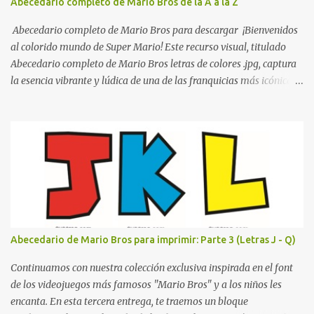
Abecedario completo de Mario Bros de la A a la Z
escolares? En una escuela conviven diariamente cientos de
personas. Para quienes visitan la institución por primera vez,
Abecedario completo de Mario Bros para descargar ¡Bienvenidos
encontrar la biblioteca, la dirección o un aula específica puede
al colorido mundo de Super Mario! Este recurso visual, titulado
resultar c...
Abecedario completo de Mario Bros letras de colores .jpg, captura
la esencia vibrante y lúdica de una de las franquicias más icónicas
de los videojuegos. Este set de letras está diseñado para
transformar cualquier mensaje en una aventura, utilizando la
tipografía clásica y robusta que los fans han reconocido por
décadas. En esta primera sección, el abecedario nos presenta:
Identidad Visual: Un diseño de bloques con bordes negros gruesos
que resaltan sobre cualquier fondo. Paleta de Colores: Una
secuencia dinámica que alterna entre el rojo de Mario, el verde de
Luigi, y los tonos azul y amarillo clásicos de los elementos del
juego. Contenido Actual: La imagen muestra la organización desde
Abecedario de Mario Bros para imprimir: Parte 3 (Letras J - Q)
la letra A hasta la M, estableciendo el estilo geométrico y divertido
que define a toda la colección. Primera parte del juego de letras
Continuamos con nuestra colección exclusiva inspirada en el font
in...
de los videojuegos más famosos "Mario Bros" y a los niños les
encanta. En esta tercera entrega, te traemos un bloque