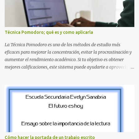
el clásico rojo de la gorra de Mario. Tonos azules : La K y la Ñ , que
destacan por su diseño limpio y audaz. Colores secundarios : La L y
la Q en amarillo brillante, junto con la N y la P en un verde
inspirado en los niveles de los juegos. Formas icónicas : No te
Técnica Pomodoro; qué es y como aplicarla
pierdas la letra O , diseñada con ese estilo geométrico tan carac...
La Técnica Pomodoro es uno de los métodos de estudio más
eficaces para mejorar la concentración, evitar la procrastinación y
aumentar el rendimiento académico. Si tu objetivo es obtener
mejores calificaciones, este sistema puede ayudarte a aprovechar
cada minuto de estudio sin sentirte agotado. Técnica Pomodoro:
qué es, cómo funciona y cómo usarla para sacar mejores notas La
Técnica Pomodoro es un método de administración del tiempo
creado para mejorar la concentración y la productividad. Consiste
en dividir el estudio en bloques cortos de trabajo intenso,
separados por pequeños descansos que ayudan al cerebro a
recuperarse. A diferencia de estudiar durante horas seguidas, este
sistema aprovecha la capacidad natural del cerebro para
mantener la atención durante periodos limitados, lo que permite
Cómo hacer la portada de un trabajo escrito