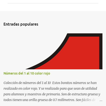
m
e
n
t
Entradas populares
a
r
i
o
s
Números del 1 al 10 color rojo
Colección de números del 1 al 10 Estos bonitos números se han
realizado en color rojo. Y se realizado para que sean de utilidad
para alumnos y maestros de primaria. Son de estructura gruesa y
todos tienen una orilla gruesa de 0.7 milímetros. Son fáciles de
recortar y se pueden utilizar en variedad de cosas como ser