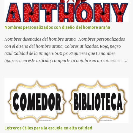
recibir esa luz y felicidad que todo ser humano necesita. El color
blanco es ideal para lograr el relax total, es un color que va con
todo y además es color bastante limpio que te dará esa sensación
de calidez. Los colores terra son excelentes para usar en el
Nombres personalizados con diseño del hombre araña
dormitorio nos brinda esa sensación de tranquilidad y confort. El
color gris es un color muy relajante y por lo tanto entra en la lista
Nombres diseñados del hombre araña Nombres personalizados
de colo...
con el diseño del hombre araña. Colores utilizados: Rojo, negro
azul Calidad de la imagen: 500 px Si quieres que tu nombre
aparezca en este artículo, comparte tu nombre en un comentario y
con gusto lo diseñamos. Nombres con diseños Spiderman Sonic
bella Cartel de feliz cumpleaños de héroes en pijamas Ideas para
decorar el dormitorio con pósters Cama con diseño de ring de
boxeo Ideas para decoraciones de fiestas infantiles Cosas bonitas
que se pueden hacer con gomas de coche
Letreros útiles para la escuela en alta calidad