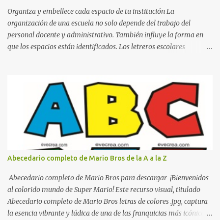
Organiza y embellece cada espacio de tu institución La
organización de una escuela no solo depende del trabajo del
personal docente y administrativo. También influye la forma en
que los espacios están identificados. Los letreros escolares
cumplen una función práctica al orientar a estudiantes, padres de
familia, docentes y visitantes, pero además aportan un toque
decorativo que hace que la institución luzca más ordenada,
moderna y acogedora. Pensando en esta necesidad, he diseñado
una colección de letreros útiles para la escuela con un estilo
elegante, fácil de leer y listo para imprimir en alta calidad. Su
diseño busca combinar funcionalidad y estética, logrando que
cualquier institución educativa proyecte una imagen más
organizada y profesional. ¿Por qué son importantes los letreros
Abecedario completo de Mario Bros de la A a la Z
escolares? En una escuela conviven diariamente cientos de
personas. Para quienes visitan la institución por primera vez,
Abecedario completo de Mario Bros para descargar ¡Bienvenidos
encontrar la biblioteca, la dirección o un aula específica puede
al colorido mundo de Super Mario! Este recurso visual, titulado
resultar c...
Abecedario completo de Mario Bros letras de colores .jpg, captura
la esencia vibrante y lúdica de una de las franquicias más icónicas