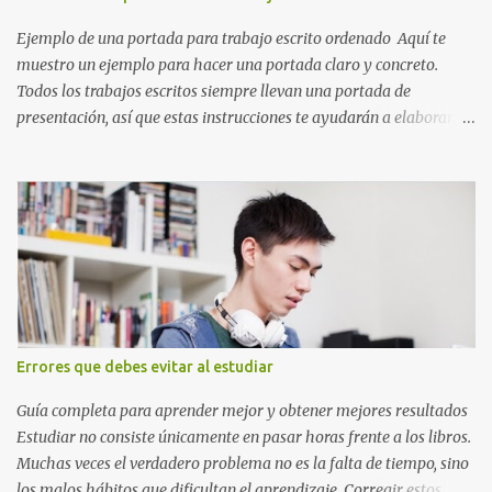
aprender más en menos tiempo y recordar mejor la información.
Si alguna vez has sentido que pasas muchas horas frente a los
Ejemplo de una portada para trabajo escrito ordenado Aquí te
libros pero aprendes poco, la Técnica Pomodoro puede marcar u...
muestro un ejemplo para hacer una portada claro y concreto.
Todos los trabajos escritos siempre llevan una portada de
presentación, así que estas instrucciones te ayudarán a elaborar
una portada con todos los datos que se necesitan para presentar
durante todo tu ciclo escolar. Y si tienes amigos también puedes
compartir el enlace de este artículo para que así como a ti también
ellos se puedan guiar con esta explicación. Los datos esenciales
para una portada para presentar un trabajo escrito a mano o
impreso son los siguientes y en este orden: Nombre de la escuela o
del instituto (Es muy importante este dato) Título del trabajo
(Puede ser: Ensayo sobre la lectura, o Informe de computación)
Nombre completo del alumno que va a presentar dicho trabajo
Errores que debes evitar al estudiar
escrito La clase, materia ó asignatura Grupo Nombre del maestro
o catedrático Ciudad y fecha...
Guía completa para aprender mejor y obtener mejores resultados
Estudiar no consiste únicamente en pasar horas frente a los libros.
Muchas veces el verdadero problema no es la falta de tiempo, sino
los malos hábitos que dificultan el aprendizaje. Corregir estos