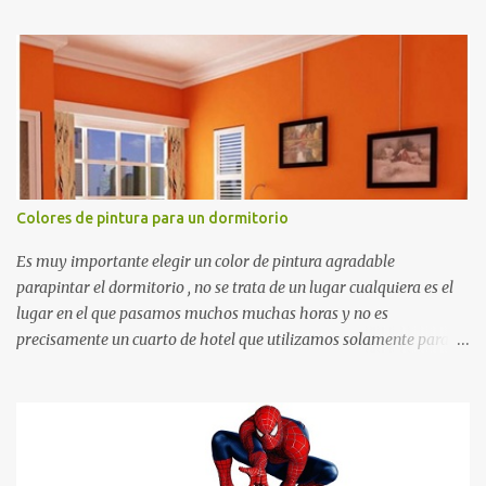
recortes para tareas escolares, para hacer juegos infantiles
matemáticos, para decorar los cumpleaños de los niños, entre
otras cosas.
Colores de pintura para un dormitorio
Es muy importante elegir un color de pintura agradable
parapintar el dormitorio , no se trata de un lugar cualquiera es el
lugar en el que pasamos muchos muchas horas y no es
precisamente un cuarto de hotel que utilizamos solamente para
dormir, se trata de un lugar propio que utilizamos todos los días y
por ende debemos tratar de que éste sea un lugar muy agradable y
cómodo y también para nuestra vista. Te mostramos algunas
sugerencias que pueden brindar la elegancia y estilo que buscas
para tu dormitorio. El color naranja es una buena opción para