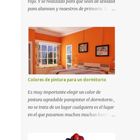
rojo. Y se realizado para que sean de utilidad
para alumnos y maestros de primaria. Son
de estructura gruesa y todos tienen una
orilla gruesa de 0.7 milímetros. Son fáciles
de recortar y se pueden utilizar en variedad
de cosas como ser recortes para tareas
escolares, para hacer juegos infantiles
matemáticos, para decorar los cumpleaños
de los niños, entre otras cosas.
Colores de pintura para un dormitorio
Es muy importante elegir un color de
pintura agradable parapintar el dormitorio ,
no se trata de un lugar cualquiera es el lugar
en el que pasamos muchos muchas horas y
no es precisamente un cuarto de hotel que
utilizamos solamente para dormir, se trata
de un lugar propio que utilizamos todos los