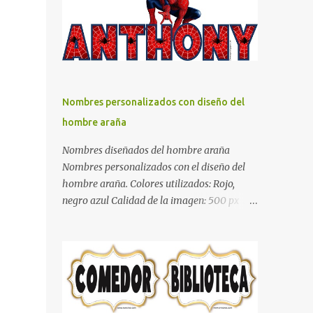
días y por ende debemos tratar de que éste
sea un lugar muy agradable y cómodo y
también para nuestra vista. Te mostramos
algunas sugerencias que pueden brindar la
elegancia y estilo que buscas para tu
dormitorio. El color naranja es una buena
Nombres personalizados con diseño del
opción para recibir esa luz y felicidad que
hombre araña
todo ser humano necesita. El color blanco es
ideal para lograr el relax total, es un color
Nombres diseñados del hombre araña
que va con todo y además es color bastante
Nombres personalizados con el diseño del
limpio que te dará esa sensación de calidez.
hombre araña. Colores utilizados: Rojo,
Los colores terra son excelentes para usar en
negro azul Calidad de la imagen: 500 px Si
el dormitorio nos brinda esa sensación de
quieres que tu nombre aparezca en este
tranquilidad y confort. El color gris es un
artículo, comparte tu nombre en un
color muy relajante y por lo tanto entra en
comentario y con gusto lo diseñamos.
la lista de colo...
Nombres con diseños Spiderman Sonic bella
Cartel de feliz cumpleaños de héroes en
pijamas Ideas para decorar el dormitorio