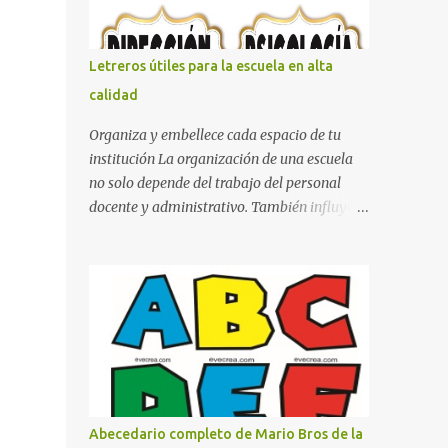
con pósters Cama con diseño de ring de
boxeo Ideas para decoraciones de fiestas
infantiles Cosas bonitas que se pueden hacer
Letreros útiles para la escuela en alta
con gomas de coche
calidad
Organiza y embellece cada espacio de tu
institución La organización de una escuela
no solo depende del trabajo del personal
docente y administrativo. También influye la
forma en que los espacios están
identificados. Los letreros escolares cumplen
una función práctica al orientar a
estudiantes, padres de familia, docentes y
visitantes, pero además aportan un toque
decorativo que hace que la institución luzca
más ordenada, moderna y acogedora.
Pensando en esta necesidad, he diseñado
una colección de letreros útiles para la
Abecedario completo de Mario Bros de la
escuela con un estilo elegante, fácil de leer y