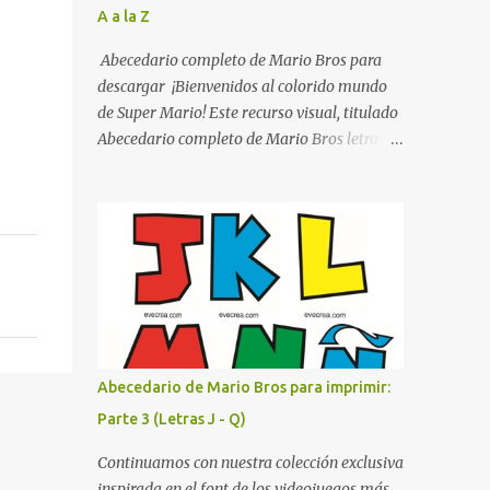
A a la Z
listo para imprimir en alta calidad. Su diseño
busca combinar funcionalidad y estética,
Abecedario completo de Mario Bros para
logrando que cualquier institución educativa
descargar ¡Bienvenidos al colorido mundo
proyecte una imagen más organizada y
de Super Mario! Este recurso visual, titulado
profesional. ¿Por qué son importantes los
Abecedario completo de Mario Bros letras
letreros escolares? En una escuela conviven
de colores .jpg, captura la esencia vibrante y
diariamente cientos de personas. Para
lúdica de una de las franquicias más icónicas
quienes visitan la institución por primera
de los videojuegos. Este set de letras está
vez, encontrar la biblioteca, la dirección o un
diseñado para transformar cualquier
aula específica puede resultar c...
mensaje en una aventura, utilizando la
tipografía clásica y robusta que los fans han
reconocido por décadas. En esta primera
sección, el abecedario nos presenta:
Identidad Visual: Un diseño de bloques con
Abecedario de Mario Bros para imprimir:
bordes negros gruesos que resaltan sobre
Parte 3 (Letras J - Q)
cualquier fondo. Paleta de Colores: Una
secuencia dinámica que alterna entre el rojo
Continuamos con nuestra colección exclusiva
de Mario, el verde de Luigi, y los tonos azul y
inspirada en el font de los videojuegos más