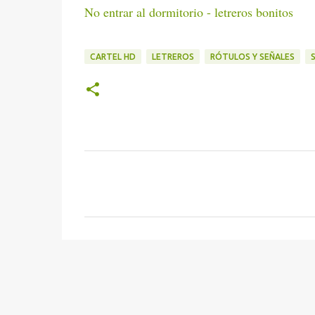
No entrar al dormitorio - letreros bonitos
CARTEL HD
LETREROS
RÓTULOS Y SEÑALES
C
o
m
e
n
t
a
r