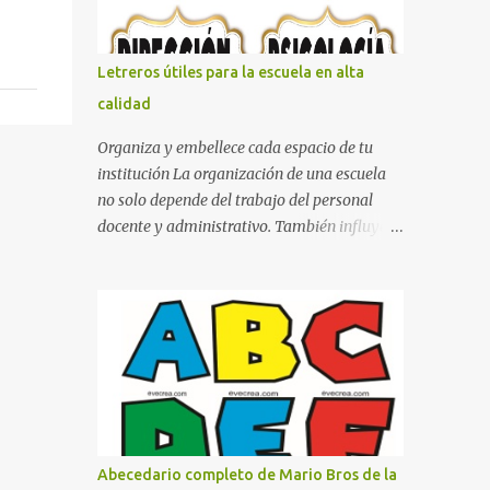
con pósters Cama con diseño de ring de
boxeo Ideas para decoraciones de fiestas
infantiles Cosas bonitas que se pueden hacer
Letreros útiles para la escuela en alta
con gomas de coche
calidad
Organiza y embellece cada espacio de tu
institución La organización de una escuela
no solo depende del trabajo del personal
docente y administrativo. También influye la
forma en que los espacios están
identificados. Los letreros escolares cumplen
una función práctica al orientar a
estudiantes, padres de familia, docentes y
visitantes, pero además aportan un toque
decorativo que hace que la institución luzca
más ordenada, moderna y acogedora.
Pensando en esta necesidad, he diseñado
una colección de letreros útiles para la
Abecedario completo de Mario Bros de la
escuela con un estilo elegante, fácil de leer y