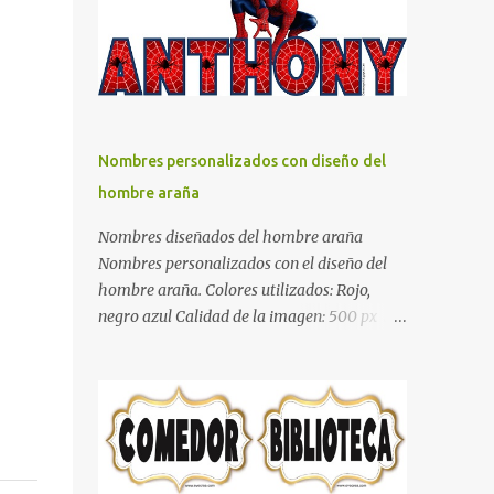
días y por ende debemos tratar de que éste
sea un lugar muy agradable y cómodo y
también para nuestra vista. Te mostramos
algunas sugerencias que pueden brindar la
elegancia y estilo que buscas para tu
dormitorio. El color naranja es una buena
Nombres personalizados con diseño del
opción para recibir esa luz y felicidad que
hombre araña
todo ser humano necesita. El color blanco es
ideal para lograr el relax total, es un color
Nombres diseñados del hombre araña
que va con todo y además es color bastante
Nombres personalizados con el diseño del
limpio que te dará esa sensación de calidez.
hombre araña. Colores utilizados: Rojo,
Los colores terra son excelentes para usar en
negro azul Calidad de la imagen: 500 px Si
el dormitorio nos brinda esa sensación de
quieres que tu nombre aparezca en este
tranquilidad y confort. El color gris es un
artículo, comparte tu nombre en un
color muy relajante y por lo tanto entra en
comentario y con gusto lo diseñamos.
la lista de colo...
Nombres con diseños Spiderman Sonic bella
Cartel de feliz cumpleaños de héroes en
pijamas Ideas para decorar el dormitorio