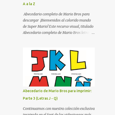
A a la Z
listo para imprimir en alta calidad. Su diseño
busca combinar funcionalidad y estética,
Abecedario completo de Mario Bros para
logrando que cualquier institución educativa
descargar ¡Bienvenidos al colorido mundo
proyecte una imagen más organizada y
de Super Mario! Este recurso visual, titulado
profesional. ¿Por qué son importantes los
Abecedario completo de Mario Bros letras
letreros escolares? En una escuela conviven
de colores .jpg, captura la esencia vibrante y
diariamente cientos de personas. Para
lúdica de una de las franquicias más icónicas
quienes visitan la institución por primera
de los videojuegos. Este set de letras está
vez, encontrar la biblioteca, la dirección o un
diseñado para transformar cualquier
aula específica puede resultar c...
mensaje en una aventura, utilizando la
tipografía clásica y robusta que los fans han
reconocido por décadas. En esta primera
sección, el abecedario nos presenta:
Identidad Visual: Un diseño de bloques con
Abecedario de Mario Bros para imprimir:
bordes negros gruesos que resaltan sobre
Parte 3 (Letras J - Q)
cualquier fondo. Paleta de Colores: Una
secuencia dinámica que alterna entre el rojo
Continuamos con nuestra colección exclusiva
de Mario, el verde de Luigi, y los tonos azul y
inspirada en el font de los videojuegos más