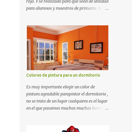
rojo. Y se realizado para que sean de utilidad
para alumnos y maestros de primaria. Son
de estructura gruesa y todos tienen una
orilla gruesa de 0.7 milímetros. Son fáciles
de recortar y se pueden utilizar en variedad
de cosas como ser recortes para tareas
escolares, para hacer juegos infantiles
matemáticos, para decorar los cumpleaños
de los niños, entre otras cosas.
Colores de pintura para un dormitorio
Es muy importante elegir un color de
pintura agradable parapintar el dormitorio ,
no se trata de un lugar cualquiera es el lugar
en el que pasamos muchos muchas horas y
no es precisamente un cuarto de hotel que
utilizamos solamente para dormir, se trata
de un lugar propio que utilizamos todos los