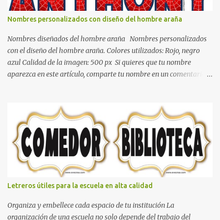
todo y además es color bastante limpio que te dará esa sensación
de calidez. Los colores terra son excelentes para usar en el
Nombres personalizados con diseño del hombre araña
dormitorio nos brinda esa sensación de tranquilidad y confort. El
color gris es un color muy relajante y por lo tanto entra en la lista
Nombres diseñados del hombre araña Nombres personalizados
de colo...
con el diseño del hombre araña. Colores utilizados: Rojo, negro
azul Calidad de la imagen: 500 px Si quieres que tu nombre
aparezca en este artículo, comparte tu nombre en un comentario y
con gusto lo diseñamos. Nombres con diseños Spiderman Sonic
bella Cartel de feliz cumpleaños de héroes en pijamas Ideas para
decorar el dormitorio con pósters Cama con diseño de ring de
boxeo Ideas para decoraciones de fiestas infantiles Cosas bonitas
que se pueden hacer con gomas de coche
Letreros útiles para la escuela en alta calidad
Organiza y embellece cada espacio de tu institución La
organización de una escuela no solo depende del trabajo del