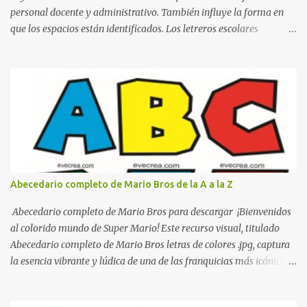
personal docente y administrativo. También influye la forma en
que los espacios están identificados. Los letreros escolares
cumplen una función práctica al orientar a estudiantes, padres de
familia, docentes y visitantes, pero además aportan un toque
decorativo que hace que la institución luzca más ordenada,
moderna y acogedora. Pensando en esta necesidad, he diseñado
una colección de letreros útiles para la escuela con un estilo
elegante, fácil de leer y listo para imprimir en alta calidad. Su
diseño busca combinar funcionalidad y estética, logrando que
cualquier institución educativa proyecte una imagen más
organizada y profesional. ¿Por qué son importantes los letreros
Abecedario completo de Mario Bros de la A a la Z
escolares? En una escuela conviven diariamente cientos de
personas. Para quienes visitan la institución por primera vez,
Abecedario completo de Mario Bros para descargar ¡Bienvenidos
encontrar la biblioteca, la dirección o un aula específica puede
al colorido mundo de Super Mario! Este recurso visual, titulado
resultar c...
Abecedario completo de Mario Bros letras de colores .jpg, captura
la esencia vibrante y lúdica de una de las franquicias más icónicas
de los videojuegos. Este set de letras está diseñado para
transformar cualquier mensaje en una aventura, utilizando la