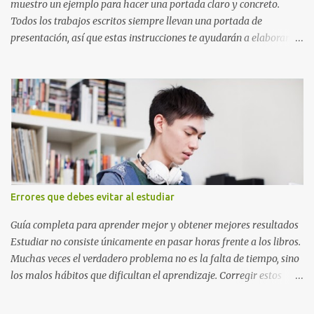
libros pero aprendes poco, la Técnica Pomodoro puede marcar u...
muestro un ejemplo para hacer una portada claro y concreto.
Todos los trabajos escritos siempre llevan una portada de
presentación, así que estas instrucciones te ayudarán a elaborar
una portada con todos los datos que se necesitan para presentar
durante todo tu ciclo escolar. Y si tienes amigos también puedes
compartir el enlace de este artículo para que así como a ti también
ellos se puedan guiar con esta explicación. Los datos esenciales
para una portada para presentar un trabajo escrito a mano o
impreso son los siguientes y en este orden: Nombre de la escuela o
del instituto (Es muy importante este dato) Título del trabajo
(Puede ser: Ensayo sobre la lectura, o Informe de computación)
Nombre completo del alumno que va a presentar dicho trabajo
Errores que debes evitar al estudiar
escrito La clase, materia ó asignatura Grupo Nombre del maestro
o catedrático Ciudad y fecha...
Guía completa para aprender mejor y obtener mejores resultados
Estudiar no consiste únicamente en pasar horas frente a los libros.
Muchas veces el verdadero problema no es la falta de tiempo, sino
los malos hábitos que dificultan el aprendizaje. Corregir estos
errores puede ayudarte a comprender mejor los temas, recordar la
información durante más tiempo y sentirte más preparado para