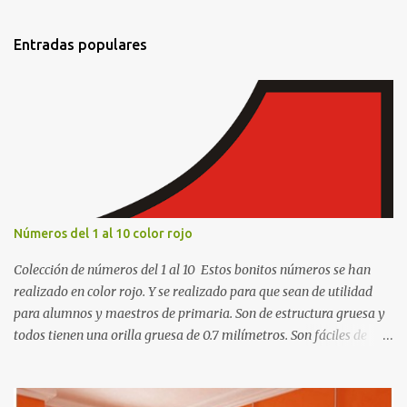
n
t
Entradas populares
a
r
i
o
s
Números del 1 al 10 color rojo
Colección de números del 1 al 10 Estos bonitos números se han
realizado en color rojo. Y se realizado para que sean de utilidad
para alumnos y maestros de primaria. Son de estructura gruesa y
todos tienen una orilla gruesa de 0.7 milímetros. Son fáciles de
recortar y se pueden utilizar en variedad de cosas como ser
recortes para tareas escolares, para hacer juegos infantiles
matemáticos, para decorar los cumpleaños de los niños, entre