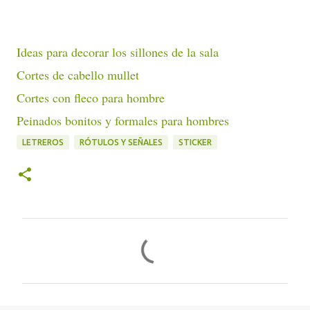
Ideas para decorar los sillones de la sala
Cortes de cabello mullet
Cortes con fleco para hombre
Peinados bonitos y formales para hombres
LETREROS
RÓTULOS Y SEÑALES
STICKER
C
o
m
e