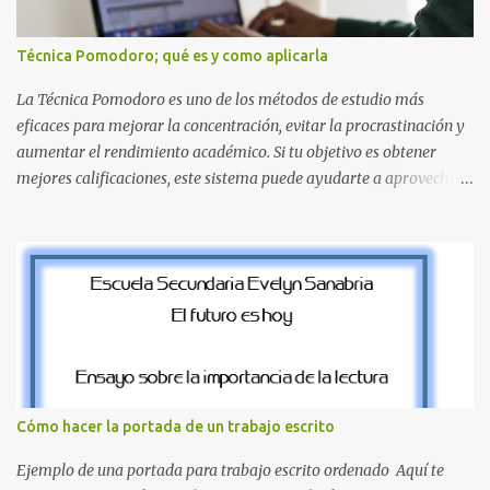
la Q en amarillo brillante, junto con la N y la P en un verde
inspirado en los niveles de los juegos. Formas icónicas : No te
Técnica Pomodoro; qué es y como aplicarla
pierdas la letra O , diseñada con ese estilo geométrico tan carac...
La Técnica Pomodoro es uno de los métodos de estudio más
eficaces para mejorar la concentración, evitar la procrastinación y
aumentar el rendimiento académico. Si tu objetivo es obtener
mejores calificaciones, este sistema puede ayudarte a aprovechar
cada minuto de estudio sin sentirte agotado. Técnica Pomodoro:
qué es, cómo funciona y cómo usarla para sacar mejores notas La
Técnica Pomodoro es un método de administración del tiempo
creado para mejorar la concentración y la productividad. Consiste
en dividir el estudio en bloques cortos de trabajo intenso,
separados por pequeños descansos que ayudan al cerebro a
recuperarse. A diferencia de estudiar durante horas seguidas, este
sistema aprovecha la capacidad natural del cerebro para
mantener la atención durante periodos limitados, lo que permite
Cómo hacer la portada de un trabajo escrito
aprender más en menos tiempo y recordar mejor la información.
Si alguna vez has sentido que pasas muchas horas frente a los
Ejemplo de una portada para trabajo escrito ordenado Aquí te