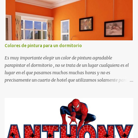
otras cosas.
Colores de pintura para un dormitorio
Es muy importante elegir un color de pintura agradable
parapintar el dormitorio , no se trata de un lugar cualquiera es el
lugar en el que pasamos muchos muchas horas y no es
precisamente un cuarto de hotel que utilizamos solamente para
dormir, se trata de un lugar propio que utilizamos todos los días y
por ende debemos tratar de que éste sea un lugar muy agradable y
cómodo y también para nuestra vista. Te mostramos algunas
sugerencias que pueden brindar la elegancia y estilo que buscas
para tu dormitorio. El color naranja es una buena opción para
recibir esa luz y felicidad que todo ser humano necesita. El color
blanco es ideal para lograr el relax total, es un color que va con