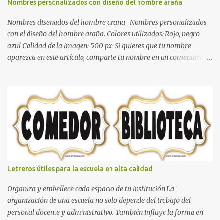
Nombres personalizados con diseño del hombre araña
dormitorio nos brinda esa sensación de tranquilidad y confort. El
color gris es un color muy relajante y por lo tanto entra en la lista
Nombres diseñados del hombre araña Nombres personalizados
de colo...
con el diseño del hombre araña. Colores utilizados: Rojo, negro
azul Calidad de la imagen: 500 px Si quieres que tu nombre
aparezca en este artículo, comparte tu nombre en un comentario y
con gusto lo diseñamos. Nombres con diseños Spiderman Sonic
bella Cartel de feliz cumpleaños de héroes en pijamas Ideas para
decorar el dormitorio con pósters Cama con diseño de ring de
boxeo Ideas para decoraciones de fiestas infantiles Cosas bonitas
que se pueden hacer con gomas de coche
Letreros útiles para la escuela en alta calidad
Organiza y embellece cada espacio de tu institución La
organización de una escuela no solo depende del trabajo del
personal docente y administrativo. También influye la forma en