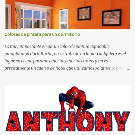
Colores de pintura para un dormitorio
Es muy importante elegir un color de pintura agradable
parapintar el dormitorio , no se trata de un lugar cualquiera es el
lugar en el que pasamos muchos muchas horas y no es
precisamente un cuarto de hotel que utilizamos solamente para
dormir, se trata de un lugar propio que utilizamos todos los días y
por ende debemos tratar de que éste sea un lugar muy agradable y
cómodo y también para nuestra vista. Te mostramos algunas
sugerencias que pueden brindar la elegancia y estilo que buscas
para tu dormitorio. El color naranja es una buena opción para
recibir esa luz y felicidad que todo ser humano necesita. El color
blanco es ideal para lograr el relax total, es un color que va con
todo y además es color bastante limpio que te dará esa sensación
de calidez. Los colores terra son excelentes para usar en el