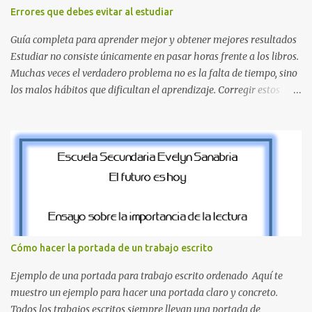
inspirado en los niveles de los juegos. Formas icónicas : No te
Errores que debes evitar al estudiar
pierdas la letra O , diseñada con ese estilo geométrico tan carac...
Guía completa para aprender mejor y obtener mejores resultados
Estudiar no consiste únicamente en pasar horas frente a los libros.
Muchas veces el verdadero problema no es la falta de tiempo, sino
los malos hábitos que dificultan el aprendizaje. Corregir estos
errores puede ayudarte a comprender mejor los temas, recordar la
información durante más tiempo y sentirte más preparado para
exámenes, tareas y proyectos escolares. En esta guía descubrirás
cuáles son los errores más comunes al estudiar, por qué afectan tu
rendimiento y qué puedes hacer para evitarlos. Si eres estudiante
de primaria, secundaria, bachillerato o universidad, estos consejos
te ayudarán a desarrollar hábitos de estudio mucho más efectivos.
¿Por qué es importante identificar los errores al estudiar? Muchas
personas creen que estudiar durante varias horas garantiza
Cómo hacer la portada de un trabajo escrito
buenos resultados. Sin embargo, la calidad del estudio es mucho
más importante que la cantidad de tiempo invertido. Cuando
Ejemplo de una portada para trabajo escrito ordenado Aquí te
detectas y corrige...
muestro un ejemplo para hacer una portada claro y concreto.
Todos los trabajos escritos siempre llevan una portada de