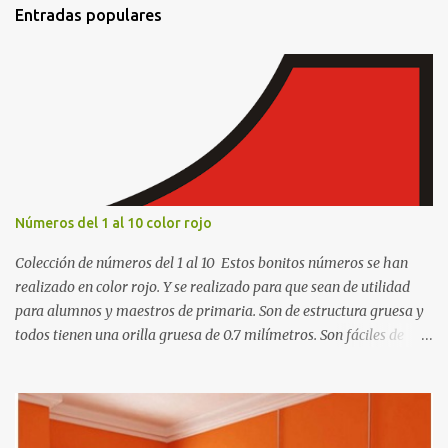
t
Entradas populares
a
r
i
o
s
Números del 1 al 10 color rojo
Colección de números del 1 al 10 Estos bonitos números se han
realizado en color rojo. Y se realizado para que sean de utilidad
para alumnos y maestros de primaria. Son de estructura gruesa y
todos tienen una orilla gruesa de 0.7 milímetros. Son fáciles de
recortar y se pueden utilizar en variedad de cosas como ser
recortes para tareas escolares, para hacer juegos infantiles
matemáticos, para decorar los cumpleaños de los niños, entre
otras cosas.