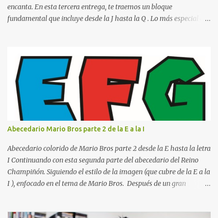
resultar c...
encanta. En esta tercera entrega, te traemos un bloque
fundamental que incluye desde la J hasta la Q . Lo más especial de
este set es que hemos incluido la letra Ñ , esencial para todos
nuestros proyectos en español. Bloque de letras fuente Mario Bros
desde la J hasta la Q ¿Qué incluye este bloque de letras? En esta
sección de evecrea.com , encontrarás imágenes individuales en alta
resolución de las siguientes letras: Letras vibrantes : La J y la M en
el clásico rojo de la gorra de Mario. Tonos azules : La K y la Ñ , que
destacan por su diseño limpio y audaz. Colores secundarios : La L y
la Q en amarillo brillante, junto con la N y la P en un verde
inspirado en los niveles de los juegos. Formas icónicas : No te
Abecedario Mario Bros parte 2 de la E a la I
pierdas la letra O , diseñada con ese estilo geométrico tan carac...
Abecedario colorido de Mario Bros parte 2 desde la E hasta la letra
I Continuando con esta segunda parte del abecedario del Reino
Champiñón. Siguiendo el estilo de la imagen (que cubre de la E a la
I ), enfocado en el tema de Mario Bros. Después de un gran
comienzo, es hora de seguir recorriendo los niveles de nuestro
abecedario temático. En esta sección, nos enfocamos en el bloque