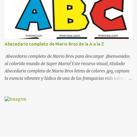
boxeo Ideas para decoraciones de fiestas infantiles Cosas bonitas
que se pueden hacer con gomas de coche
Abecedario completo de Mario Bros de la A a la Z
Abecedario completo de Mario Bros para descargar ¡Bienvenidos
al colorido mundo de Super Mario! Este recurso visual, titulado
Abecedario completo de Mario Bros letras de colores .jpg, captura
la esencia vibrante y lúdica de una de las franquicias más icónicas
de los videojuegos. Este set de letras está diseñado para
transformar cualquier mensaje en una aventura, utilizando la
tipografía clásica y robusta que los fans han reconocido por
décadas. En esta primera sección, el abecedario nos presenta:
Identidad Visual: Un diseño de bloques con bordes negros gruesos
que resaltan sobre cualquier fondo. Paleta de Colores: Una
secuencia dinámica que alterna entre el rojo de Mario, el verde de
Luigi, y los tonos azul y amarillo clásicos de los elementos del