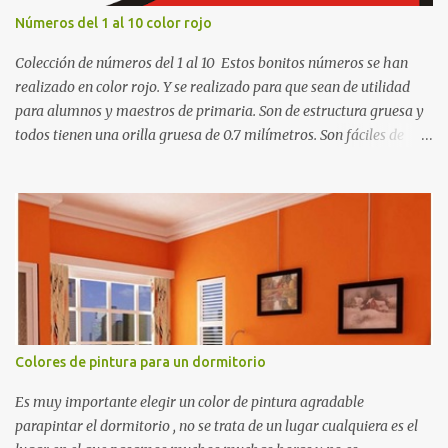
Números del 1 al 10 color rojo
Colección de números del 1 al 10 Estos bonitos números se han
realizado en color rojo. Y se realizado para que sean de utilidad
para alumnos y maestros de primaria. Son de estructura gruesa y
todos tienen una orilla gruesa de 0.7 milímetros. Son fáciles de
recortar y se pueden utilizar en variedad de cosas como ser
recortes para tareas escolares, para hacer juegos infantiles
matemáticos, para decorar los cumpleaños de los niños, entre
otras cosas.
Colores de pintura para un dormitorio
Es muy importante elegir un color de pintura agradable
parapintar el dormitorio , no se trata de un lugar cualquiera es el