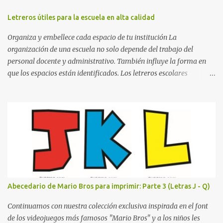
juego. Contenido Actual: La imagen muestra la organización desde
Letreros útiles para la escuela en alta calidad
la letra A hasta la M, estableciendo el estilo geométrico y divertido
que define a toda la colección. Primera parte del juego de letras
Organiza y embellece cada espacio de tu institución La
in...
organización de una escuela no solo depende del trabajo del
personal docente y administrativo. También influye la forma en
que los espacios están identificados. Los letreros escolares
cumplen una función práctica al orientar a estudiantes, padres de
familia, docentes y visitantes, pero además aportan un toque
decorativo que hace que la institución luzca más ordenada,
moderna y acogedora. Pensando en esta necesidad, he diseñado
una colección de letreros útiles para la escuela con un estilo
elegante, fácil de leer y listo para imprimir en alta calidad. Su
diseño busca combinar funcionalidad y estética, logrando que
cualquier institución educativa proyecte una imagen más
organizada y profesional. ¿Por qué son importantes los letreros
Abecedario de Mario Bros para imprimir: Parte 3 (Letras J - Q)
escolares? En una escuela conviven diariamente cientos de
personas. Para quienes visitan la institución por primera vez,
Continuamos con nuestra colección exclusiva inspirada en el font
encontrar la biblioteca, la dirección o un aula específica puede
de los videojuegos más famosos "Mario Bros" y a los niños les