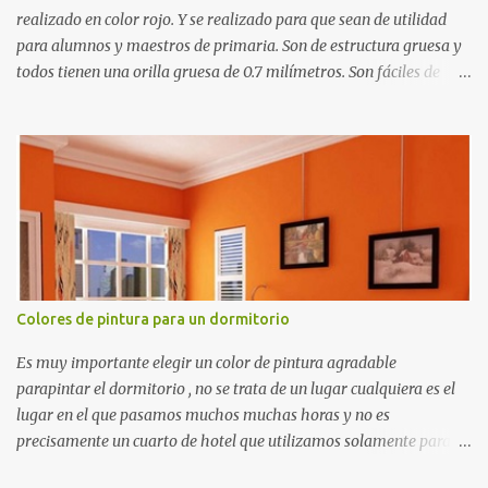
realizado en color rojo. Y se realizado para que sean de utilidad
para alumnos y maestros de primaria. Son de estructura gruesa y
todos tienen una orilla gruesa de 0.7 milímetros. Son fáciles de
recortar y se pueden utilizar en variedad de cosas como ser
recortes para tareas escolares, para hacer juegos infantiles
matemáticos, para decorar los cumpleaños de los niños, entre
otras cosas.
Colores de pintura para un dormitorio
Es muy importante elegir un color de pintura agradable
parapintar el dormitorio , no se trata de un lugar cualquiera es el
lugar en el que pasamos muchos muchas horas y no es
precisamente un cuarto de hotel que utilizamos solamente para
dormir, se trata de un lugar propio que utilizamos todos los días y