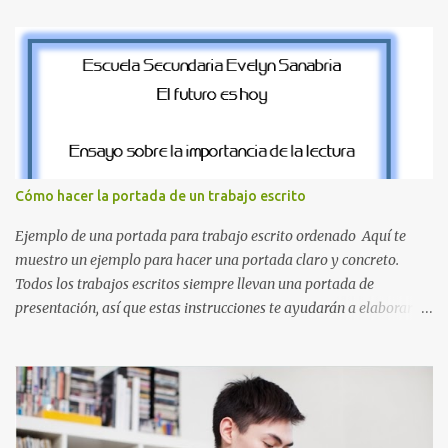
nuestros proyectos en español. Bloque de letras fuente Mario Bros
desde la J hasta la Q ¿Qué incluye este bloque de letras? En esta
sección de evecrea.com , encontrarás imágenes individuales en alta
resolución de las siguientes letras: Letras vibrantes : La J y la M en
el clásico rojo de la gorra de Mario. Tonos azules : La K y la Ñ , que
destacan por su diseño limpio y audaz. Colores secundarios : La L y
la Q en amarillo brillante, junto con la N y la P en un verde
inspirado en los niveles de los juegos. Formas icónicas : No te
Cómo hacer la portada de un trabajo escrito
pierdas la letra O , diseñada con ese estilo geométrico tan carac...
Ejemplo de una portada para trabajo escrito ordenado Aquí te
muestro un ejemplo para hacer una portada claro y concreto.
Todos los trabajos escritos siempre llevan una portada de
presentación, así que estas instrucciones te ayudarán a elaborar
una portada con todos los datos que se necesitan para presentar
durante todo tu ciclo escolar. Y si tienes amigos también puedes
compartir el enlace de este artículo para que así como a ti también
ellos se puedan guiar con esta explicación. Los datos esenciales
para una portada para presentar un trabajo escrito a mano o