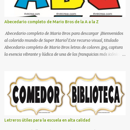
Abecedario completo de Mario Bros de la A a la Z
Abecedario completo de Mario Bros para descargar ¡Bienvenidos
al colorido mundo de Super Mario! Este recurso visual, titulado
Abecedario completo de Mario Bros letras de colores .jpg, captura
la esencia vibrante y lúdica de una de las franquicias más icónicas
de los videojuegos. Este set de letras está diseñado para
transformar cualquier mensaje en una aventura, utilizando la
tipografía clásica y robusta que los fans han reconocido por
décadas. En esta primera sección, el abecedario nos presenta:
Identidad Visual: Un diseño de bloques con bordes negros gruesos
que resaltan sobre cualquier fondo. Paleta de Colores: Una
secuencia dinámica que alterna entre el rojo de Mario, el verde de
Luigi, y los tonos azul y amarillo clásicos de los elementos del
juego. Contenido Actual: La imagen muestra la organización desde
Letreros útiles para la escuela en alta calidad
la letra A hasta la M, estableciendo el estilo geométrico y divertido