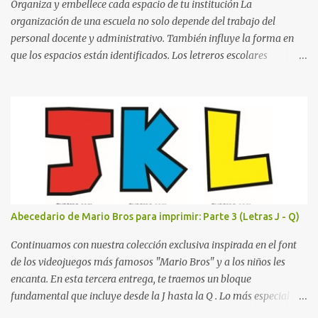
que define a toda la colección. Primera parte del juego de letras
Organiza y embellece cada espacio de tu institución La
in...
organización de una escuela no solo depende del trabajo del
personal docente y administrativo. También influye la forma en
que los espacios están identificados. Los letreros escolares
cumplen una función práctica al orientar a estudiantes, padres de
familia, docentes y visitantes, pero además aportan un toque
decorativo que hace que la institución luzca más ordenada,
moderna y acogedora. Pensando en esta necesidad, he diseñado
una colección de letreros útiles para la escuela con un estilo
elegante, fácil de leer y listo para imprimir en alta calidad. Su
diseño busca combinar funcionalidad y estética, logrando que
cualquier institución educativa proyecte una imagen más
organizada y profesional. ¿Por qué son importantes los letreros
Abecedario de Mario Bros para imprimir: Parte 3 (Letras J - Q)
escolares? En una escuela conviven diariamente cientos de
personas. Para quienes visitan la institución por primera vez,
Continuamos con nuestra colección exclusiva inspirada en el font
encontrar la biblioteca, la dirección o un aula específica puede
de los videojuegos más famosos "Mario Bros" y a los niños les
resultar c...
encanta. En esta tercera entrega, te traemos un bloque
fundamental que incluye desde la J hasta la Q . Lo más especial de
este set es que hemos incluido la letra Ñ , esencial para todos