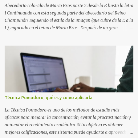
más importante que la cantidad de tiempo invertido. Cuando
Abecedario colorido de Mario Bros parte 2 desde la E hasta la letra
detectas y corrige...
I Continuando con esta segunda parte del abecedario del Reino
Champiñón. Siguiendo el estilo de la imagen (que cubre de la E a la
I ), enfocado en el tema de Mario Bros. Después de un gran
comienzo, es hora de seguir recorriendo los niveles de nuestro
abecedario temático. En esta sección, nos enfocamos en el bloque
de letras que va desde la E hasta la I , las cuales puedes ver
detalladamente en la siguiente imagen, donde hemos unificados
las 5 letras en una sola imagen. Letras individuales para descargar
Letra E color azul Letra F color rojo Letra G color Verde Letra H
Letra I Estas letras no solo destacan por sus colores vibrantes y su
diseño geométrico inspirado en el Reino Champiñón, sino que
también representan elementos clave de la saga: · E de Estrella :
Técnica Pomodoro; qué es y como aplicarla
El ítem que nos da la invencibilidad necesaria para atravesar
cualquier obstáculo. · ...
La Técnica Pomodoro es uno de los métodos de estudio más
eficaces para mejorar la concentración, evitar la procrastinación y
aumentar el rendimiento académico. Si tu objetivo es obtener
mejores calificaciones, este sistema puede ayudarte a aprovechar