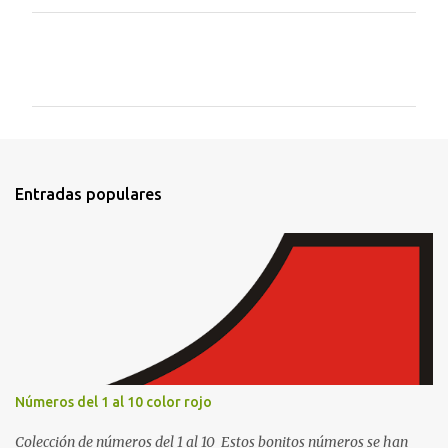
C
o
m
e
n
t
Entradas populares
a
r
i
o
s
Números del 1 al 10 color rojo
Colección de números del 1 al 10 Estos bonitos números se han