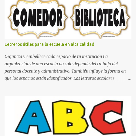
boxeo Ideas para decoraciones de fiestas infantiles Cosas bonitas
que se pueden hacer con gomas de coche
Letreros útiles para la escuela en alta calidad
Organiza y embellece cada espacio de tu institución La
organización de una escuela no solo depende del trabajo del
personal docente y administrativo. También influye la forma en
que los espacios están identificados. Los letreros escolares
cumplen una función práctica al orientar a estudiantes, padres de
familia, docentes y visitantes, pero además aportan un toque
decorativo que hace que la institución luzca más ordenada,
moderna y acogedora. Pensando en esta necesidad, he diseñado
una colección de letreros útiles para la escuela con un estilo
elegante, fácil de leer y listo para imprimir en alta calidad. Su
diseño busca combinar funcionalidad y estética, logrando que