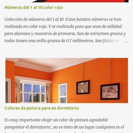
Números del 1 al 10 color rojo
Colección de números del 1 al 10 Estos bonitos números se han
realizado en color rojo. Y se realizado para que sean de utilidad
para alumnos y maestros de primaria. Son de estructura gruesa y
todos tienen una orilla gruesa de 0.7 milímetros. Son fáciles de
recortar y se pueden utilizar en variedad de cosas como ser
recortes para tareas escolares, para hacer juegos infantiles
matemáticos, para decorar los cumpleaños de los niños, entre
otras cosas.
Colores de pintura para un dormitorio
Es muy importante elegir un color de pintura agradable
parapintar el dormitorio , no se trata de un lugar cualquiera es el