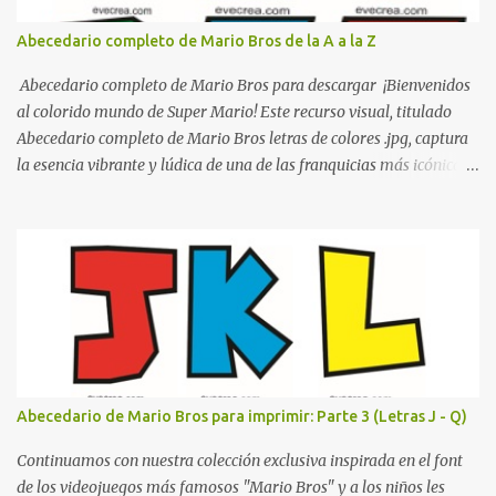
cualquier institución educativa proyecte una imagen más
organizada y profesional. ¿Por qué son importantes los letreros
Abecedario completo de Mario Bros de la A a la Z
escolares? En una escuela conviven diariamente cientos de
personas. Para quienes visitan la institución por primera vez,
Abecedario completo de Mario Bros para descargar ¡Bienvenidos
encontrar la biblioteca, la dirección o un aula específica puede
al colorido mundo de Super Mario! Este recurso visual, titulado
resultar c...
Abecedario completo de Mario Bros letras de colores .jpg, captura
la esencia vibrante y lúdica de una de las franquicias más icónicas
de los videojuegos. Este set de letras está diseñado para
transformar cualquier mensaje en una aventura, utilizando la
tipografía clásica y robusta que los fans han reconocido por
décadas. En esta primera sección, el abecedario nos presenta:
Identidad Visual: Un diseño de bloques con bordes negros gruesos
que resaltan sobre cualquier fondo. Paleta de Colores: Una
secuencia dinámica que alterna entre el rojo de Mario, el verde de
Luigi, y los tonos azul y amarillo clásicos de los elementos del
juego. Contenido Actual: La imagen muestra la organización desde
Abecedario de Mario Bros para imprimir: Parte 3 (Letras J - Q)
la letra A hasta la M, estableciendo el estilo geométrico y divertido
que define a toda la colección. Primera parte del juego de letras
Continuamos con nuestra colección exclusiva inspirada en el font
in...
de los videojuegos más famosos "Mario Bros" y a los niños les