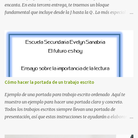
encanta. En esta tercera entrega, te traemos un bloque
fundamental que incluye desde la J hasta la Q . Lo más especial de
este set es que hemos incluido la letra Ñ , esencial para todos
nuestros proyectos en español. Bloque de letras fuente Mario Bros
desde la J hasta la Q ¿Qué incluye este bloque de letras? En esta
sección de evecrea.com , encontrarás imágenes individuales en alta
resolución de las siguientes letras: Letras vibrantes : La J y la M en
el clásico rojo de la gorra de Mario. Tonos azules : La K y la Ñ , que
destacan por su diseño limpio y audaz. Colores secundarios : La L y
la Q en amarillo brillante, junto con la N y la P en un verde
inspirado en los niveles de los juegos. Formas icónicas : No te
Cómo hacer la portada de un trabajo escrito
pierdas la letra O , diseñada con ese estilo geométrico tan carac...
Ejemplo de una portada para trabajo escrito ordenado Aquí te
muestro un ejemplo para hacer una portada claro y concreto.
Todos los trabajos escritos siempre llevan una portada de
presentación, así que estas instrucciones te ayudarán a elaborar
una portada con todos los datos que se necesitan para presentar
durante todo tu ciclo escolar. Y si tienes amigos también puedes