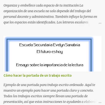
que define a toda la colección. Primera parte del juego de letras
Organiza y embellece cada espacio de tu institución La
in...
organización de una escuela no solo depende del trabajo del
personal docente y administrativo. También influye la forma en
que los espacios están identificados. Los letreros escolares
cumplen una función práctica al orientar a estudiantes, padres de
familia, docentes y visitantes, pero además aportan un toque
decorativo que hace que la institución luzca más ordenada,
moderna y acogedora. Pensando en esta necesidad, he diseñado
una colección de letreros útiles para la escuela con un estilo
elegante, fácil de leer y listo para imprimir en alta calidad. Su
diseño busca combinar funcionalidad y estética, logrando que
cualquier institución educativa proyecte una imagen más
organizada y profesional. ¿Por qué son importantes los letreros
Cómo hacer la portada de un trabajo escrito
escolares? En una escuela conviven diariamente cientos de
personas. Para quienes visitan la institución por primera vez,
Ejemplo de una portada para trabajo escrito ordenado Aquí te
encontrar la biblioteca, la dirección o un aula específica puede
muestro un ejemplo para hacer una portada claro y concreto.
resultar c...
Todos los trabajos escritos siempre llevan una portada de
presentación, así que estas instrucciones te ayudarán a elaborar