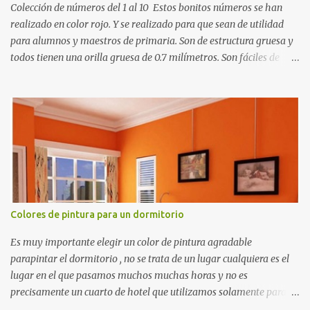
Colección de números del 1 al 10 Estos bonitos números se han
realizado en color rojo. Y se realizado para que sean de utilidad
para alumnos y maestros de primaria. Son de estructura gruesa y
todos tienen una orilla gruesa de 0.7 milímetros. Son fáciles de
recortar y se pueden utilizar en variedad de cosas como ser
recortes para tareas escolares, para hacer juegos infantiles
matemáticos, para decorar los cumpleaños de los niños, entre
otras cosas.
Colores de pintura para un dormitorio
Es muy importante elegir un color de pintura agradable
parapintar el dormitorio , no se trata de un lugar cualquiera es el
lugar en el que pasamos muchos muchas horas y no es
precisamente un cuarto de hotel que utilizamos solamente para
dormir, se trata de un lugar propio que utilizamos todos los días y