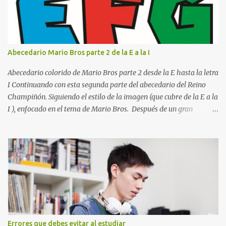
el clásico rojo de la gorra de Mario. Tonos azules : La K y la Ñ , que
destacan por su diseño limpio y audaz. Colores secundarios : La L y
la Q en amarillo brillante, junto con la N y la P en un verde
inspirado en los niveles de los juegos. Formas icónicas : No te
Abecedario Mario Bros parte 2 de la E a la I
pierdas la letra O , diseñada con ese estilo geométrico tan carac...
Abecedario colorido de Mario Bros parte 2 desde la E hasta la letra
I Continuando con esta segunda parte del abecedario del Reino
Champiñón. Siguiendo el estilo de la imagen (que cubre de la E a la
I ), enfocado en el tema de Mario Bros. Después de un gran
comienzo, es hora de seguir recorriendo los niveles de nuestro
abecedario temático. En esta sección, nos enfocamos en el bloque
de letras que va desde la E hasta la I , las cuales puedes ver
detalladamente en la siguiente imagen, donde hemos unificados
las 5 letras en una sola imagen. Letras individuales para descargar
Letra E color azul Letra F color rojo Letra G color Verde Letra H
Letra I Estas letras no solo destacan por sus colores vibrantes y su
diseño geométrico inspirado en el Reino Champiñón, sino que
también representan elementos clave de la saga: · E de Estrella :
Errores que debes evitar al estudiar