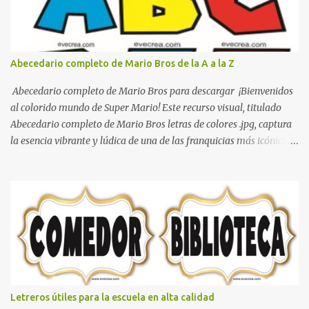
Abecedario completo de Mario Bros de la A a la Z
Abecedario completo de Mario Bros para descargar ¡Bienvenidos
al colorido mundo de Super Mario! Este recurso visual, titulado
Abecedario completo de Mario Bros letras de colores .jpg, captura
la esencia vibrante y lúdica de una de las franquicias más icónicas
de los videojuegos. Este set de letras está diseñado para
transformar cualquier mensaje en una aventura, utilizando la
tipografía clásica y robusta que los fans han reconocido por
décadas. En esta primera sección, el abecedario nos presenta:
Identidad Visual: Un diseño de bloques con bordes negros gruesos
que resaltan sobre cualquier fondo. Paleta de Colores: Una
secuencia dinámica que alterna entre el rojo de Mario, el verde de
Luigi, y los tonos azul y amarillo clásicos de los elementos del
juego. Contenido Actual: La imagen muestra la organización desde
Letreros útiles para la escuela en alta calidad
la letra A hasta la M, estableciendo el estilo geométrico y divertido