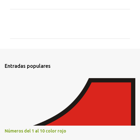
C
o
m
e
n
t
Entradas populares
a
r
i
o
s
Números del 1 al 10 color rojo