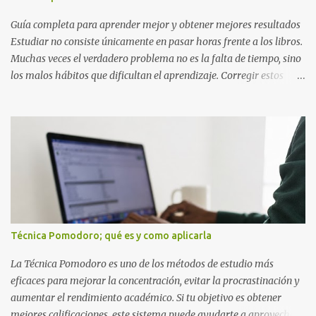
El ítem que nos da la invencibilidad necesaria para atravesar
cualquier obstáculo. · ...
Guía completa para aprender mejor y obtener mejores resultados
Estudiar no consiste únicamente en pasar horas frente a los libros.
Muchas veces el verdadero problema no es la falta de tiempo, sino
los malos hábitos que dificultan el aprendizaje. Corregir estos
errores puede ayudarte a comprender mejor los temas, recordar la
información durante más tiempo y sentirte más preparado para
exámenes, tareas y proyectos escolares. En esta guía descubrirás
cuáles son los errores más comunes al estudiar, por qué afectan tu
rendimiento y qué puedes hacer para evitarlos. Si eres estudiante
de primaria, secundaria, bachillerato o universidad, estos consejos
te ayudarán a desarrollar hábitos de estudio mucho más efectivos.
¿Por qué es importante identificar los errores al estudiar? Muchas
personas creen que estudiar durante varias horas garantiza
Técnica Pomodoro; qué es y como aplicarla
buenos resultados. Sin embargo, la calidad del estudio es mucho
más importante que la cantidad de tiempo invertido. Cuando
La Técnica Pomodoro es uno de los métodos de estudio más
detectas y corrige...
eficaces para mejorar la concentración, evitar la procrastinación y
aumentar el rendimiento académico. Si tu objetivo es obtener
mejores calificaciones, este sistema puede ayudarte a aprovechar