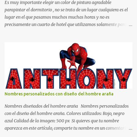
Es muy importante elegir un color de pintura agradable
parapintar el dormitorio , no se trata de un lugar cualquiera es el
lugar en el que pasamos muchos muchas horas y no es
precisamente un cuarto de hotel que utilizamos solamente para
dormir, se trata de un lugar propio que utilizamos todos los días y
por ende debemos tratar de que éste sea un lugar muy agradable y
cómodo y también para nuestra vista. Te mostramos algunas
sugerencias que pueden brindar la elegancia y estilo que buscas
para tu dormitorio. El color naranja es una buena opción para
recibir esa luz y felicidad que todo ser humano necesita. El color
blanco es ideal para lograr el relax total, es un color que va con
todo y además es color bastante limpio que te dará esa sensación
de calidez. Los colores terra son excelentes para usar en el
Nombres personalizados con diseño del hombre araña
dormitorio nos brinda esa sensación de tranquilidad y confort. El
color gris es un color muy relajante y por lo tanto entra en la lista
Nombres diseñados del hombre araña Nombres personalizados
de colo...
con el diseño del hombre araña. Colores utilizados: Rojo, negro
azul Calidad de la imagen: 500 px Si quieres que tu nombre
aparezca en este artículo, comparte tu nombre en un comentario y
con gusto lo diseñamos. Nombres con diseños Spiderman Sonic