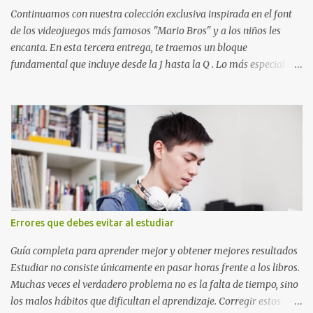
que define a toda la colección. Primera parte del juego de letras
Continuamos con nuestra colección exclusiva inspirada en el font
in...
de los videojuegos más famosos "Mario Bros" y a los niños les
encanta. En esta tercera entrega, te traemos un bloque
fundamental que incluye desde la J hasta la Q . Lo más especial de
este set es que hemos incluido la letra Ñ , esencial para todos
nuestros proyectos en español. Bloque de letras fuente Mario Bros
desde la J hasta la Q ¿Qué incluye este bloque de letras? En esta
sección de evecrea.com , encontrarás imágenes individuales en alta
resolución de las siguientes letras: Letras vibrantes : La J y la M en
el clásico rojo de la gorra de Mario. Tonos azules : La K y la Ñ , que
destacan por su diseño limpio y audaz. Colores secundarios : La L y
la Q en amarillo brillante, junto con la N y la P en un verde
inspirado en los niveles de los juegos. Formas icónicas : No te
Errores que debes evitar al estudiar
pierdas la letra O , diseñada con ese estilo geométrico tan carac...
Guía completa para aprender mejor y obtener mejores resultados
Estudiar no consiste únicamente en pasar horas frente a los libros.
Muchas veces el verdadero problema no es la falta de tiempo, sino
los malos hábitos que dificultan el aprendizaje. Corregir estos