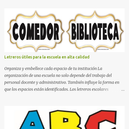
bella Cartel de feliz cumpleaños de héroes en pijamas Ideas para
decorar el dormitorio con pósters Cama con diseño de ring de
boxeo Ideas para decoraciones de fiestas infantiles Cosas bonitas
que se pueden hacer con gomas de coche
Letreros útiles para la escuela en alta calidad
Organiza y embellece cada espacio de tu institución La
organización de una escuela no solo depende del trabajo del
personal docente y administrativo. También influye la forma en
que los espacios están identificados. Los letreros escolares
cumplen una función práctica al orientar a estudiantes, padres de
familia, docentes y visitantes, pero además aportan un toque
decorativo que hace que la institución luzca más ordenada,
moderna y acogedora. Pensando en esta necesidad, he diseñado
una colección de letreros útiles para la escuela con un estilo