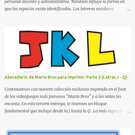
personal docente y administrativo. También influye la forma en
que los espacios están identificados. Los letreros escolares
cumplen una función práctica al orientar a estudiantes, padres de
familia, docentes y visitantes, pero además aportan un toque
decorativo que hace que la institución luzca más ordenada,
moderna y acogedora. Pensando en esta necesidad, he diseñado
una colección de letreros útiles para la escuela con un estilo
elegante, fácil de leer y listo para imprimir en alta calidad. Su
diseño busca combinar funcionalidad y estética, logrando que
cualquier institución educativa proyecte una imagen más
organizada y profesional. ¿Por qué son importantes los letreros
Abecedario de Mario Bros para imprimir: Parte 3 (Letras J - Q)
escolares? En una escuela conviven diariamente cientos de
personas. Para quienes visitan la institución por primera vez,
Continuamos con nuestra colección exclusiva inspirada en el font
encontrar la biblioteca, la dirección o un aula específica puede
de los videojuegos más famosos "Mario Bros" y a los niños les
resultar c...
encanta. En esta tercera entrega, te traemos un bloque
fundamental que incluye desde la J hasta la Q . Lo más especial de
este set es que hemos incluido la letra Ñ , esencial para todos
nuestros proyectos en español. Bloque de letras fuente Mario Bros
desde la J hasta la Q ¿Qué incluye este bloque de letras? En esta