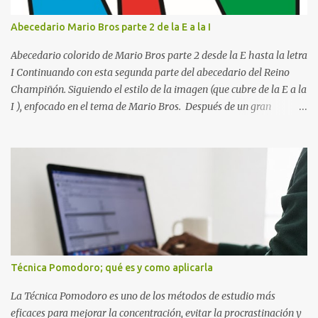
(Puede ser: Ensayo sobre la lectura, o Informe de computación)
Nombre completo del alumno que va a presentar dicho trabajo
Abecedario Mario Bros parte 2 de la E a la I
escrito La clase, materia ó asignatura Grupo Nombre del maestro
o catedrático Ciudad y fecha...
Abecedario colorido de Mario Bros parte 2 desde la E hasta la letra
I Continuando con esta segunda parte del abecedario del Reino
Champiñón. Siguiendo el estilo de la imagen (que cubre de la E a la
I ), enfocado en el tema de Mario Bros. Después de un gran
comienzo, es hora de seguir recorriendo los niveles de nuestro
abecedario temático. En esta sección, nos enfocamos en el bloque
de letras que va desde la E hasta la I , las cuales puedes ver
detalladamente en la siguiente imagen, donde hemos unificados
las 5 letras en una sola imagen. Letras individuales para descargar
Letra E color azul Letra F color rojo Letra G color Verde Letra H
Letra I Estas letras no solo destacan por sus colores vibrantes y su
diseño geométrico inspirado en el Reino Champiñón, sino que
también representan elementos clave de la saga: · E de Estrella :
Técnica Pomodoro; qué es y como aplicarla
El ítem que nos da la invencibilidad necesaria para atravesar
cualquier obstáculo. · ...
La Técnica Pomodoro es uno de los métodos de estudio más
eficaces para mejorar la concentración, evitar la procrastinación y