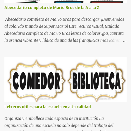
Abecedario completo de Mario Bros de la A a la Z
Abecedario completo de Mario Bros para descargar ¡Bienvenidos
al colorido mundo de Super Mario! Este recurso visual, titulado
Abecedario completo de Mario Bros letras de colores .jpg, captura
la esencia vibrante y lúdica de una de las franquicias más icónicas
de los videojuegos. Este set de letras está diseñado para
transformar cualquier mensaje en una aventura, utilizando la
tipografía clásica y robusta que los fans han reconocido por
décadas. En esta primera sección, el abecedario nos presenta:
Identidad Visual: Un diseño de bloques con bordes negros gruesos
que resaltan sobre cualquier fondo. Paleta de Colores: Una
secuencia dinámica que alterna entre el rojo de Mario, el verde de
Luigi, y los tonos azul y amarillo clásicos de los elementos del
juego. Contenido Actual: La imagen muestra la organización desde
Letreros útiles para la escuela en alta calidad
la letra A hasta la M, estableciendo el estilo geométrico y divertido
que define a toda la colección. Primera parte del juego de letras
Organiza y embellece cada espacio de tu institución La
in...
organización de una escuela no solo depende del trabajo del