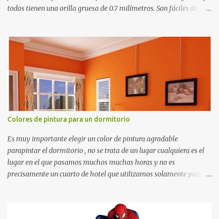
todos tienen una orilla gruesa de 0.7 milímetros. Son fáciles de
recortar y se pueden utilizar en variedad de cosas como ser
recortes para tareas escolares, para hacer juegos infantiles
matemáticos, para decorar los cumpleaños de los niños, entre
otras cosas.
Colores de pintura para un dormitorio
Es muy importante elegir un color de pintura agradable
parapintar el dormitorio , no se trata de un lugar cualquiera es el
lugar en el que pasamos muchos muchas horas y no es
precisamente un cuarto de hotel que utilizamos solamente para
dormir, se trata de un lugar propio que utilizamos todos los días y
por ende debemos tratar de que éste sea un lugar muy agradable y
cómodo y también para nuestra vista. Te mostramos algunas