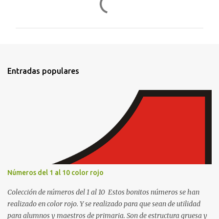
o
m
e
n
t
Entradas populares
a
r
i
o
s
Números del 1 al 10 color rojo
Colección de números del 1 al 10 Estos bonitos números se han
realizado en color rojo. Y se realizado para que sean de utilidad
para alumnos y maestros de primaria. Son de estructura gruesa y