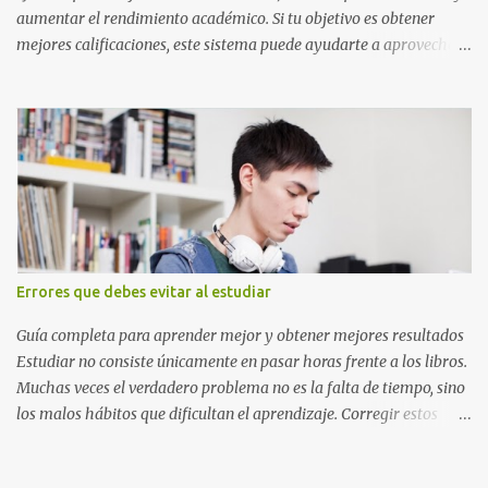
aumentar el rendimiento académico. Si tu objetivo es obtener
mejores calificaciones, este sistema puede ayudarte a aprovechar
cada minuto de estudio sin sentirte agotado. Técnica Pomodoro:
qué es, cómo funciona y cómo usarla para sacar mejores notas La
Técnica Pomodoro es un método de administración del tiempo
creado para mejorar la concentración y la productividad. Consiste
en dividir el estudio en bloques cortos de trabajo intenso,
separados por pequeños descansos que ayudan al cerebro a
recuperarse. A diferencia de estudiar durante horas seguidas, este
sistema aprovecha la capacidad natural del cerebro para
mantener la atención durante periodos limitados, lo que permite
Errores que debes evitar al estudiar
aprender más en menos tiempo y recordar mejor la información.
Si alguna vez has sentido que pasas muchas horas frente a los
Guía completa para aprender mejor y obtener mejores resultados
libros pero aprendes poco, la Técnica Pomodoro puede marcar u...
Estudiar no consiste únicamente en pasar horas frente a los libros.
Muchas veces el verdadero problema no es la falta de tiempo, sino
los malos hábitos que dificultan el aprendizaje. Corregir estos
errores puede ayudarte a comprender mejor los temas, recordar la
información durante más tiempo y sentirte más preparado para