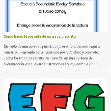
sección de evecrea.com , encontrarás imágenes individuales en alta
resolución de las siguientes letras: Letras vibrantes : La J y la M en
el clásico rojo de la gorra de Mario. Tonos azules : La K y la Ñ , que
destacan por su diseño limpio y audaz. Colores secundarios : La L y
la Q en amarillo brillante, junto con la N y la P en un verde
inspirado en los niveles de los juegos. Formas icónicas : No te
Cómo hacer la portada de un trabajo escrito
pierdas la letra O , diseñada con ese estilo geométrico tan carac...
Ejemplo de una portada para trabajo escrito ordenado Aquí te
muestro un ejemplo para hacer una portada claro y concreto.
Todos los trabajos escritos siempre llevan una portada de
presentación, así que estas instrucciones te ayudarán a elaborar
una portada con todos los datos que se necesitan para presentar
durante todo tu ciclo escolar. Y si tienes amigos también puedes
compartir el enlace de este artículo para que así como a ti también
ellos se puedan guiar con esta explicación. Los datos esenciales
para una portada para presentar un trabajo escrito a mano o
impreso son los siguientes y en este orden: Nombre de la escuela o
del instituto (Es muy importante este dato) Título del trabajo