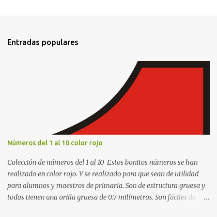
e
n
t
Entradas populares
a
r
i
o
s
Números del 1 al 10 color rojo
Colección de números del 1 al 10 Estos bonitos números se han
realizado en color rojo. Y se realizado para que sean de utilidad
para alumnos y maestros de primaria. Son de estructura gruesa y
todos tienen una orilla gruesa de 0.7 milímetros. Son fáciles de
recortar y se pueden utilizar en variedad de cosas como ser