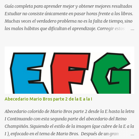
o catedrático Ciudad y fecha...
Guía completa para aprender mejor y obtener mejores resultados
Estudiar no consiste únicamente en pasar horas frente a los libros.
Muchas veces el verdadero problema no es la falta de tiempo, sino
los malos hábitos que dificultan el aprendizaje. Corregir estos
errores puede ayudarte a comprender mejor los temas, recordar la
información durante más tiempo y sentirte más preparado para
exámenes, tareas y proyectos escolares. En esta guía descubrirás
cuáles son los errores más comunes al estudiar, por qué afectan tu
rendimiento y qué puedes hacer para evitarlos. Si eres estudiante
de primaria, secundaria, bachillerato o universidad, estos consejos
te ayudarán a desarrollar hábitos de estudio mucho más efectivos.
¿Por qué es importante identificar los errores al estudiar? Muchas
personas creen que estudiar durante varias horas garantiza
Abecedario Mario Bros parte 2 de la E a la I
buenos resultados. Sin embargo, la calidad del estudio es mucho
más importante que la cantidad de tiempo invertido. Cuando
Abecedario colorido de Mario Bros parte 2 desde la E hasta la letra
detectas y corrige...
I Continuando con esta segunda parte del abecedario del Reino
Champiñón. Siguiendo el estilo de la imagen (que cubre de la E a la
I ), enfocado en el tema de Mario Bros. Después de un gran