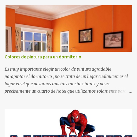
recortes para tareas escolares, para hacer juegos infantiles
matemáticos, para decorar los cumpleaños de los niños, entre
otras cosas.
Colores de pintura para un dormitorio
Es muy importante elegir un color de pintura agradable
parapintar el dormitorio , no se trata de un lugar cualquiera es el
lugar en el que pasamos muchos muchas horas y no es
precisamente un cuarto de hotel que utilizamos solamente para
dormir, se trata de un lugar propio que utilizamos todos los días y
por ende debemos tratar de que éste sea un lugar muy agradable y
cómodo y también para nuestra vista. Te mostramos algunas
sugerencias que pueden brindar la elegancia y estilo que buscas
para tu dormitorio. El color naranja es una buena opción para
recibir esa luz y felicidad que todo ser humano necesita. El color