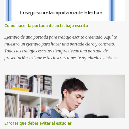
el clásico rojo de la gorra de Mario. Tonos azules : La K y la Ñ , que
destacan por su diseño limpio y audaz. Colores secundarios : La L y
la Q en amarillo brillante, junto con la N y la P en un verde
inspirado en los niveles de los juegos. Formas icónicas : No te
Cómo hacer la portada de un trabajo escrito
pierdas la letra O , diseñada con ese estilo geométrico tan carac...
Ejemplo de una portada para trabajo escrito ordenado Aquí te
muestro un ejemplo para hacer una portada claro y concreto.
Todos los trabajos escritos siempre llevan una portada de
presentación, así que estas instrucciones te ayudarán a elaborar
una portada con todos los datos que se necesitan para presentar
durante todo tu ciclo escolar. Y si tienes amigos también puedes
compartir el enlace de este artículo para que así como a ti también
ellos se puedan guiar con esta explicación. Los datos esenciales
para una portada para presentar un trabajo escrito a mano o
impreso son los siguientes y en este orden: Nombre de la escuela o
del instituto (Es muy importante este dato) Título del trabajo
(Puede ser: Ensayo sobre la lectura, o Informe de computación)
Nombre completo del alumno que va a presentar dicho trabajo
Errores que debes evitar al estudiar
escrito La clase, materia ó asignatura Grupo Nombre del maestro