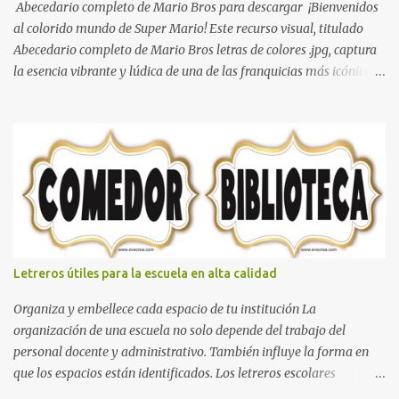
Abecedario completo de Mario Bros para descargar ¡Bienvenidos
al colorido mundo de Super Mario! Este recurso visual, titulado
Abecedario completo de Mario Bros letras de colores .jpg, captura
la esencia vibrante y lúdica de una de las franquicias más icónicas
de los videojuegos. Este set de letras está diseñado para
transformar cualquier mensaje en una aventura, utilizando la
tipografía clásica y robusta que los fans han reconocido por
décadas. En esta primera sección, el abecedario nos presenta:
Identidad Visual: Un diseño de bloques con bordes negros gruesos
que resaltan sobre cualquier fondo. Paleta de Colores: Una
secuencia dinámica que alterna entre el rojo de Mario, el verde de
Luigi, y los tonos azul y amarillo clásicos de los elementos del
juego. Contenido Actual: La imagen muestra la organización desde
Letreros útiles para la escuela en alta calidad
la letra A hasta la M, estableciendo el estilo geométrico y divertido
que define a toda la colección. Primera parte del juego de letras
Organiza y embellece cada espacio de tu institución La
in...
organización de una escuela no solo depende del trabajo del
personal docente y administrativo. También influye la forma en
que los espacios están identificados. Los letreros escolares
cumplen una función práctica al orientar a estudiantes, padres de