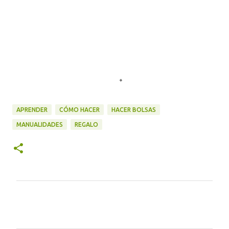
APRENDER
CÓMO HACER
HACER BOLSAS
MANUALIDADES
REGALO
C
o
m