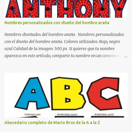
blanco es ideal para lograr el relax total, es un color que va con
todo y además es color bastante limpio que te dará esa sensación
de calidez. Los colores terra son excelentes para usar en el
Nombres personalizados con diseño del hombre araña
dormitorio nos brinda esa sensación de tranquilidad y confort. El
color gris es un color muy relajante y por lo tanto entra en la lista
Nombres diseñados del hombre araña Nombres personalizados
de colo...
con el diseño del hombre araña. Colores utilizados: Rojo, negro
azul Calidad de la imagen: 500 px Si quieres que tu nombre
aparezca en este artículo, comparte tu nombre en un comentario y
con gusto lo diseñamos. Nombres con diseños Spiderman Sonic
bella Cartel de feliz cumpleaños de héroes en pijamas Ideas para
decorar el dormitorio con pósters Cama con diseño de ring de
boxeo Ideas para decoraciones de fiestas infantiles Cosas bonitas
que se pueden hacer con gomas de coche
Abecedario completo de Mario Bros de la A a la Z