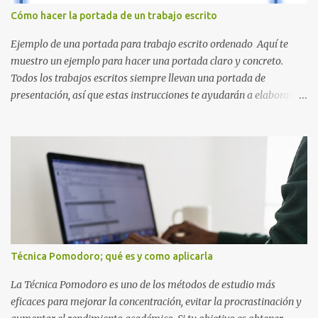
inspirado en los niveles de los juegos. Formas icónicas : No te
Cómo hacer la portada de un trabajo escrito
pierdas la letra O , diseñada con ese estilo geométrico tan carac...
Ejemplo de una portada para trabajo escrito ordenado Aquí te
muestro un ejemplo para hacer una portada claro y concreto.
Todos los trabajos escritos siempre llevan una portada de
presentación, así que estas instrucciones te ayudarán a elaborar
una portada con todos los datos que se necesitan para presentar
durante todo tu ciclo escolar. Y si tienes amigos también puedes
compartir el enlace de este artículo para que así como a ti también
ellos se puedan guiar con esta explicación. Los datos esenciales
para una portada para presentar un trabajo escrito a mano o
impreso son los siguientes y en este orden: Nombre de la escuela o
del instituto (Es muy importante este dato) Título del trabajo
(Puede ser: Ensayo sobre la lectura, o Informe de computación)
Nombre completo del alumno que va a presentar dicho trabajo
Técnica Pomodoro; qué es y como aplicarla
escrito La clase, materia ó asignatura Grupo Nombre del maestro
o catedrático Ciudad y fecha...
La Técnica Pomodoro es uno de los métodos de estudio más
eficaces para mejorar la concentración, evitar la procrastinación y