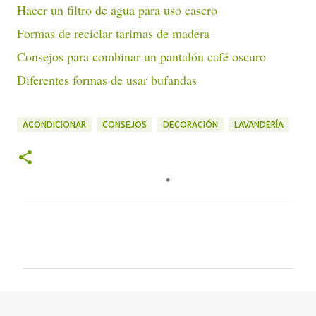
Hacer un filtro de agua para uso casero
Formas de reciclar tarimas de madera
Consejos para combinar un pantalón café oscuro
Diferentes formas de usar bufandas
ACONDICIONAR
CONSEJOS
DECORACIÓN
LAVANDERÍA
C
o
m
e
n