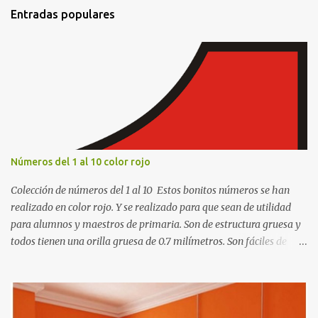
t
Entradas populares
a
r
i
o
s
Números del 1 al 10 color rojo
Colección de números del 1 al 10 Estos bonitos números se han
realizado en color rojo. Y se realizado para que sean de utilidad
para alumnos y maestros de primaria. Son de estructura gruesa y
todos tienen una orilla gruesa de 0.7 milímetros. Son fáciles de
recortar y se pueden utilizar en variedad de cosas como ser
recortes para tareas escolares, para hacer juegos infantiles
matemáticos, para decorar los cumpleaños de los niños, entre
otras cosas.