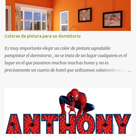
Colores de pintura para un dormitorio
Es muy importante elegir un color de pintura agradable
parapintar el dormitorio , no se trata de un lugar cualquiera es el
lugar en el que pasamos muchos muchas horas y no es
precisamente un cuarto de hotel que utilizamos solamente para
dormir, se trata de un lugar propio que utilizamos todos los días y
por ende debemos tratar de que éste sea un lugar muy agradable y
cómodo y también para nuestra vista. Te mostramos algunas
sugerencias que pueden brindar la elegancia y estilo que buscas
para tu dormitorio. El color naranja es una buena opción para
recibir esa luz y felicidad que todo ser humano necesita. El color
blanco es ideal para lograr el relax total, es un color que va con
todo y además es color bastante limpio que te dará esa sensación
de calidez. Los colores terra son excelentes para usar en el