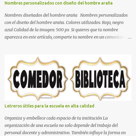
Nombres personalizados con diseño del hombre araña
dormitorio nos brinda esa sensación de tranquilidad y confort. El
color gris es un color muy relajante y por lo tanto entra en la lista
Nombres diseñados del hombre araña Nombres personalizados
de colo...
con el diseño del hombre araña. Colores utilizados: Rojo, negro
azul Calidad de la imagen: 500 px Si quieres que tu nombre
aparezca en este artículo, comparte tu nombre en un comentario y
con gusto lo diseñamos. Nombres con diseños Spiderman Sonic
bella Cartel de feliz cumpleaños de héroes en pijamas Ideas para
decorar el dormitorio con pósters Cama con diseño de ring de
boxeo Ideas para decoraciones de fiestas infantiles Cosas bonitas
que se pueden hacer con gomas de coche
Letreros útiles para la escuela en alta calidad
Organiza y embellece cada espacio de tu institución La
organización de una escuela no solo depende del trabajo del
personal docente y administrativo. También influye la forma en