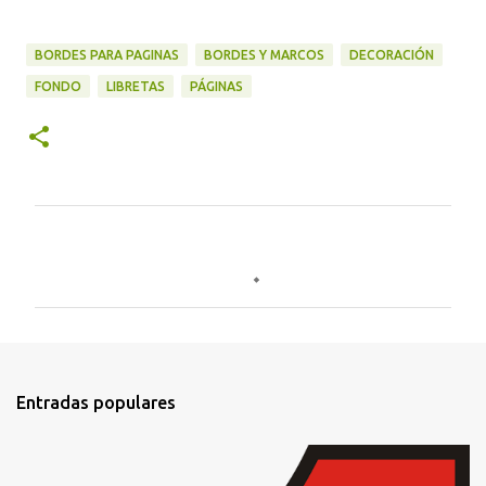
BORDES PARA PAGINAS
BORDES Y MARCOS
DECORACIÓN
FONDO
LIBRETAS
PÁGINAS
C
o
m
e
n
t
Entradas populares
a
r
i