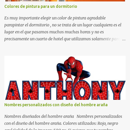
Colores de pintura para un dormitorio
Es muy importante elegir un color de pintura agradable
parapintar el dormitorio , no se trata de un lugar cualquiera es el
lugar en el que pasamos muchos muchas horas y no es
precisamente un cuarto de hotel que utilizamos solamente para
dormir, se trata de un lugar propio que utilizamos todos los días y
por ende debemos tratar de que éste sea un lugar muy agradable y
cómodo y también para nuestra vista. Te mostramos algunas
sugerencias que pueden brindar la elegancia y estilo que buscas
para tu dormitorio. El color naranja es una buena opción para
recibir esa luz y felicidad que todo ser humano necesita. El color
blanco es ideal para lograr el relax total, es un color que va con
todo y además es color bastante limpio que te dará esa sensación
de calidez. Los colores terra son excelentes para usar en el
Nombres personalizados con diseño del hombre araña
dormitorio nos brinda esa sensación de tranquilidad y confort. El
color gris es un color muy relajante y por lo tanto entra en la lista
Nombres diseñados del hombre araña Nombres personalizados
de colo...
con el diseño del hombre araña. Colores utilizados: Rojo, negro