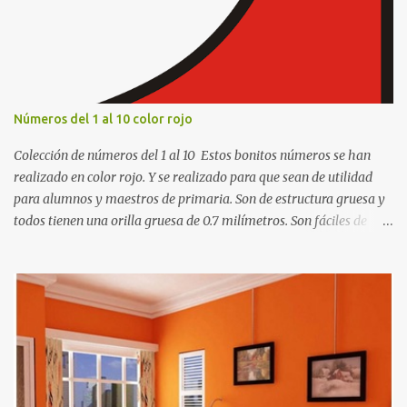
o
s
Números del 1 al 10 color rojo
Colección de números del 1 al 10 Estos bonitos números se han
realizado en color rojo. Y se realizado para que sean de utilidad
para alumnos y maestros de primaria. Son de estructura gruesa y
todos tienen una orilla gruesa de 0.7 milímetros. Son fáciles de
recortar y se pueden utilizar en variedad de cosas como ser
recortes para tareas escolares, para hacer juegos infantiles
matemáticos, para decorar los cumpleaños de los niños, entre
otras cosas.