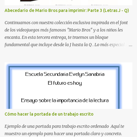
juego. Contenido Actual: La imagen muestra la organización desde
Abecedario de Mario Bros para imprimir: Parte 3 (Letras J - Q)
la letra A hasta la M, estableciendo el estilo geométrico y divertido
que define a toda la colección. Primera parte del juego de letras
Continuamos con nuestra colección exclusiva inspirada en el font
in...
de los videojuegos más famosos "Mario Bros" y a los niños les
encanta. En esta tercera entrega, te traemos un bloque
fundamental que incluye desde la J hasta la Q . Lo más especial de
este set es que hemos incluido la letra Ñ , esencial para todos
nuestros proyectos en español. Bloque de letras fuente Mario Bros
desde la J hasta la Q ¿Qué incluye este bloque de letras? En esta
sección de evecrea.com , encontrarás imágenes individuales en alta
resolución de las siguientes letras: Letras vibrantes : La J y la M en
el clásico rojo de la gorra de Mario. Tonos azules : La K y la Ñ , que
destacan por su diseño limpio y audaz. Colores secundarios : La L y
la Q en amarillo brillante, junto con la N y la P en un verde
inspirado en los niveles de los juegos. Formas icónicas : No te
Cómo hacer la portada de un trabajo escrito
pierdas la letra O , diseñada con ese estilo geométrico tan carac...
Ejemplo de una portada para trabajo escrito ordenado Aquí te
muestro un ejemplo para hacer una portada claro y concreto.