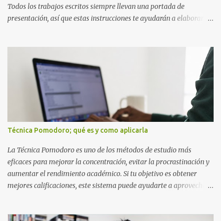
Todos los trabajos escritos siempre llevan una portada de
presentación, así que estas instrucciones te ayudarán a elaborar
una portada con todos los datos que se necesitan para presentar
durante todo tu ciclo escolar. Y si tienes amigos también puedes
compartir el enlace de este artículo para que así como a ti también
ellos se puedan guiar con esta explicación. Los datos esenciales
para una portada para presentar un trabajo escrito a mano o
impreso son los siguientes y en este orden: Nombre de la escuela o
del instituto (Es muy importante este dato) Título del trabajo
(Puede ser: Ensayo sobre la lectura, o Informe de computación)
Nombre completo del alumno que va a presentar dicho trabajo
Técnica Pomodoro; qué es y como aplicarla
escrito La clase, materia ó asignatura Grupo Nombre del maestro
o catedrático Ciudad y fecha...
La Técnica Pomodoro es uno de los métodos de estudio más
eficaces para mejorar la concentración, evitar la procrastinación y
aumentar el rendimiento académico. Si tu objetivo es obtener
mejores calificaciones, este sistema puede ayudarte a aprovechar
cada minuto de estudio sin sentirte agotado. Técnica Pomodoro:
qué es, cómo funciona y cómo usarla para sacar mejores notas La