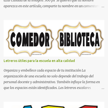
azul Calidad de la imagen: 500 px Si quieres que tu nombre
aparezca en este artículo, comparte tu nombre en un comentario y
con gusto lo diseñamos. Nombres con diseños Spiderman Sonic
bella Cartel de feliz cumpleaños de héroes en pijamas Ideas para
decorar el dormitorio con pósters Cama con diseño de ring de
boxeo Ideas para decoraciones de fiestas infantiles Cosas bonitas
que se pueden hacer con gomas de coche
Letreros útiles para la escuela en alta calidad
Organiza y embellece cada espacio de tu institución La
organización de una escuela no solo depende del trabajo del
personal docente y administrativo. También influye la forma en
que los espacios están identificados. Los letreros escolares
cumplen una función práctica al orientar a estudiantes, padres de
familia, docentes y visitantes, pero además aportan un toque
decorativo que hace que la institución luzca más ordenada,