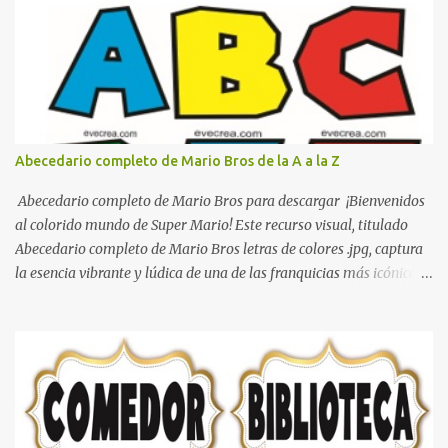
decorar el dormitorio con pósters Cama con diseño de ring de
boxeo Ideas para decoraciones de fiestas infantiles Cosas bonitas
que se pueden hacer con gomas de coche
Abecedario completo de Mario Bros de la A a la Z
Abecedario completo de Mario Bros para descargar ¡Bienvenidos
al colorido mundo de Super Mario! Este recurso visual, titulado
Abecedario completo de Mario Bros letras de colores .jpg, captura
la esencia vibrante y lúdica de una de las franquicias más icónicas
de los videojuegos. Este set de letras está diseñado para
transformar cualquier mensaje en una aventura, utilizando la
tipografía clásica y robusta que los fans han reconocido por
décadas. En esta primera sección, el abecedario nos presenta:
Identidad Visual: Un diseño de bloques con bordes negros gruesos
que resaltan sobre cualquier fondo. Paleta de Colores: Una
secuencia dinámica que alterna entre el rojo de Mario, el verde de