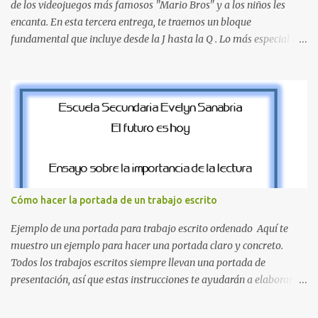
encontrar la biblioteca, la dirección o un aula específica puede
de los videojuegos más famosos "Mario Bros" y a los niños les
resultar c...
encanta. En esta tercera entrega, te traemos un bloque
fundamental que incluye desde la J hasta la Q . Lo más especial de
este set es que hemos incluido la letra Ñ , esencial para todos
nuestros proyectos en español. Bloque de letras fuente Mario Bros
desde la J hasta la Q ¿Qué incluye este bloque de letras? En esta
sección de evecrea.com , encontrarás imágenes individuales en alta
resolución de las siguientes letras: Letras vibrantes : La J y la M en
el clásico rojo de la gorra de Mario. Tonos azules : La K y la Ñ , que
destacan por su diseño limpio y audaz. Colores secundarios : La L y
la Q en amarillo brillante, junto con la N y la P en un verde
inspirado en los niveles de los juegos. Formas icónicas : No te
Cómo hacer la portada de un trabajo escrito
pierdas la letra O , diseñada con ese estilo geométrico tan carac...
Ejemplo de una portada para trabajo escrito ordenado Aquí te
muestro un ejemplo para hacer una portada claro y concreto.
Todos los trabajos escritos siempre llevan una portada de
presentación, así que estas instrucciones te ayudarán a elaborar
una portada con todos los datos que se necesitan para presentar
durante todo tu ciclo escolar. Y si tienes amigos también puedes