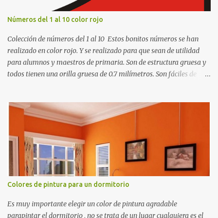
Números del 1 al 10 color rojo
Colección de números del 1 al 10 Estos bonitos números se han
realizado en color rojo. Y se realizado para que sean de utilidad
para alumnos y maestros de primaria. Son de estructura gruesa y
todos tienen una orilla gruesa de 0.7 milímetros. Son fáciles de
recortar y se pueden utilizar en variedad de cosas como ser
recortes para tareas escolares, para hacer juegos infantiles
matemáticos, para decorar los cumpleaños de los niños, entre
otras cosas.
Colores de pintura para un dormitorio
Es muy importante elegir un color de pintura agradable
parapintar el dormitorio , no se trata de un lugar cualquiera es el