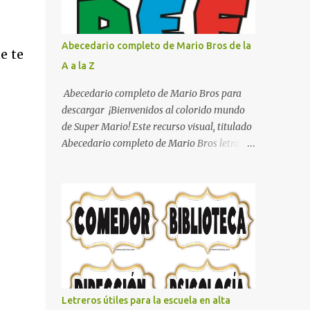
con pósters Cama con diseño de ring de
boxeo Ideas para decoraciones de fiestas
infantiles Cosas bonitas que se pueden hacer
Abecedario completo de Mario Bros de la
e te
con gomas de coche
A a la Z
Abecedario completo de Mario Bros para
descargar ¡Bienvenidos al colorido mundo
de Super Mario! Este recurso visual, titulado
Abecedario completo de Mario Bros letras
de colores .jpg, captura la esencia vibrante y
lúdica de una de las franquicias más icónicas
de los videojuegos. Este set de letras está
diseñado para transformar cualquier
mensaje en una aventura, utilizando la
tipografía clásica y robusta que los fans han
reconocido por décadas. En esta primera
sección, el abecedario nos presenta:
Identidad Visual: Un diseño de bloques con
Letreros útiles para la escuela en alta
bordes negros gruesos que resaltan sobre