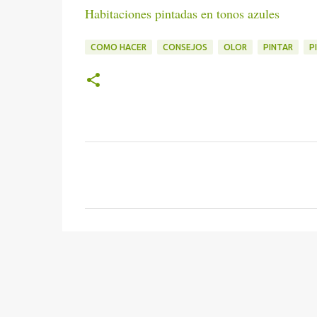
Habitaciones pintadas en tonos azules
COMO HACER
CONSEJOS
OLOR
PINTAR
P
C
o
m
e
n
t
a
r