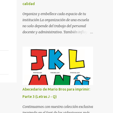
calidad
cualquier fondo. Paleta de Colores: Una
secuencia dinámica que alterna entre el rojo
Organiza y embellece cada espacio de tu
de Mario, el verde de Luigi, y los tonos azul y
institución La organización de una escuela
amarillo clásicos de los elementos del juego.
no solo depende del trabajo del personal
Contenido Actual: La imagen muestra la
docente y administrativo. También influye la
organización desde la letra A hasta la M,
forma en que los espacios están
estableciendo el estilo geométrico y
identificados. Los letreros escolares cumplen
divertido que define a toda la colección.
una función práctica al orientar a
Primera parte del juego de letras in...
estudiantes, padres de familia, docentes y
visitantes, pero además aportan un toque
decorativo que hace que la institución luzca
más ordenada, moderna y acogedora.
Pensando en esta necesidad, he diseñado
una colección de letreros útiles para la
Abecedario de Mario Bros para imprimir:
escuela con un estilo elegante, fácil de leer y
Parte 3 (Letras J - Q)
listo para imprimir en alta calidad. Su diseño
busca combinar funcionalidad y estética,
Continuamos con nuestra colección exclusiva
logrando que cualquier institución educativa
inspirada en el font de los videojuegos más