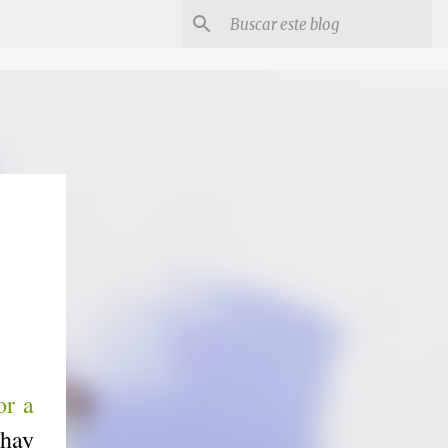
or a
 hay