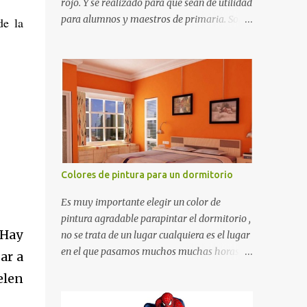
rojo. Y se realizado para que sean de utilidad
para alumnos y maestros de primaria. Son
de la
de estructura gruesa y todos tienen una
orilla gruesa de 0.7 milímetros. Son fáciles
de recortar y se pueden utilizar en variedad
de cosas como ser recortes para tareas
escolares, para hacer juegos infantiles
matemáticos, para decorar los cumpleaños
de los niños, entre otras cosas.
Colores de pintura para un dormitorio
Es muy importante elegir un color de
pintura agradable parapintar el dormitorio ,
 Hay
no se trata de un lugar cualquiera es el lugar
en el que pasamos muchos muchas horas y
ar a
no es precisamente un cuarto de hotel que
elen
utilizamos solamente para dormir, se trata
de un lugar propio que utilizamos todos los