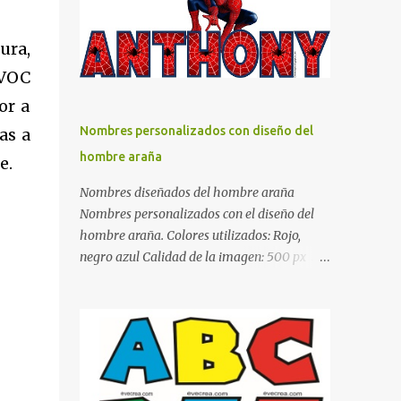
días y por ende debemos tratar de que éste
sea un lugar muy agradable y cómodo y
ura,
también para nuestra vista. Te mostramos
 VOC
algunas sugerencias que pueden brindar la
elegancia y estilo que buscas para tu
or a
dormitorio. El color naranja es una buena
Nombres personalizados con diseño del
as a
opción para recibir esa luz y felicidad que
hombre araña
e.
todo ser humano necesita. El color blanco es
ideal para lograr el relax total, es un color
Nombres diseñados del hombre araña
que va con todo y además es color bastante
Nombres personalizados con el diseño del
limpio que te dará esa sensación de calidez.
hombre araña. Colores utilizados: Rojo,
Los colores terra son excelentes para usar en
negro azul Calidad de la imagen: 500 px Si
el dormitorio nos brinda esa sensación de
quieres que tu nombre aparezca en este
tranquilidad y confort. El color gris es un
artículo, comparte tu nombre en un
color muy relajante y por lo tanto entra en
comentario y con gusto lo diseñamos.
la lista de colo...
Nombres con diseños Spiderman Sonic bella
Cartel de feliz cumpleaños de héroes en
pijamas Ideas para decorar el dormitorio