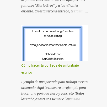
proyecte una imagen más organizada y
famosos "Mario Bros" y a los niños les
profesional. ¿Por qué son importantes los
encanta. En esta tercera entrega, te traemos
letreros escolares? En una escuela conviven
un bloque fundamental que incluye desde la
diariamente cientos de personas. Para
J hasta la Q . Lo más especial de este set es
quienes visitan la institución por primera
que hemos incluido la letra Ñ , esencial para
vez, encontrar la biblioteca, la dirección o un
todos nuestros proyectos en español. Bloque
aula específica puede resultar c...
de letras fuente Mario Bros desde la J hasta
la Q ¿Qué incluye este bloque de letras? En
esta sección de evecrea.com , encontrarás
imágenes individuales en alta resolución de
las siguientes letras: Letras vibrantes : La J y
Cómo hacer la portada de un trabajo
la M en el clásico rojo de la gorra de Mario.
escrito
Tonos azules : La K y la Ñ , que destacan por
su diseño limpio y audaz. Colores
Ejemplo de una portada para trabajo escrito
secundarios : La L y la Q en amarillo
ordenado Aquí te muestro un ejemplo para
brillante, junto con la N y la P en un verde
hacer una portada claro y concreto. Todos
inspirado en los niveles de los juegos.
los trabajos escritos siempre llevan una
Formas icónicas : No te pierdas la letra O ,
portada de presentación, así que estas