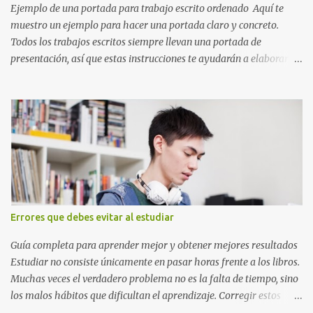
Ejemplo de una portada para trabajo escrito ordenado Aquí te
muestro un ejemplo para hacer una portada claro y concreto.
Todos los trabajos escritos siempre llevan una portada de
presentación, así que estas instrucciones te ayudarán a elaborar
una portada con todos los datos que se necesitan para presentar
durante todo tu ciclo escolar. Y si tienes amigos también puedes
compartir el enlace de este artículo para que así como a ti también
ellos se puedan guiar con esta explicación. Los datos esenciales
para una portada para presentar un trabajo escrito a mano o
impreso son los siguientes y en este orden: Nombre de la escuela o
del instituto (Es muy importante este dato) Título del trabajo
(Puede ser: Ensayo sobre la lectura, o Informe de computación)
Nombre completo del alumno que va a presentar dicho trabajo
Errores que debes evitar al estudiar
escrito La clase, materia ó asignatura Grupo Nombre del maestro
o catedrático Ciudad y fecha...
Guía completa para aprender mejor y obtener mejores resultados
Estudiar no consiste únicamente en pasar horas frente a los libros.
Muchas veces el verdadero problema no es la falta de tiempo, sino
los malos hábitos que dificultan el aprendizaje. Corregir estos
errores puede ayudarte a comprender mejor los temas, recordar la