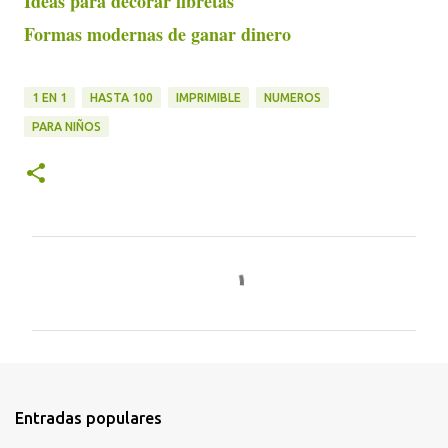
Ideas para decorar libretas
Formas modernas de ganar dinero
1 EN 1
HASTA 100
IMPRIMIBLE
NUMEROS
PARA NIÑOS
C
o
m
e
n
t
Entradas populares
a