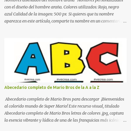
Nombres diseñados del hombre araña Nombres personalizados
de colo...
con el diseño del hombre araña. Colores utilizados: Rojo, negro
azul Calidad de la imagen: 500 px Si quieres que tu nombre
aparezca en este artículo, comparte tu nombre en un comentario y
con gusto lo diseñamos. Nombres con diseños Spiderman Sonic
bella Cartel de feliz cumpleaños de héroes en pijamas Ideas para
decorar el dormitorio con pósters Cama con diseño de ring de
boxeo Ideas para decoraciones de fiestas infantiles Cosas bonitas
que se pueden hacer con gomas de coche
Abecedario completo de Mario Bros de la A a la Z
Abecedario completo de Mario Bros para descargar ¡Bienvenidos
al colorido mundo de Super Mario! Este recurso visual, titulado
Abecedario completo de Mario Bros letras de colores .jpg, captura
la esencia vibrante y lúdica de una de las franquicias más icónicas
de los videojuegos. Este set de letras está diseñado para