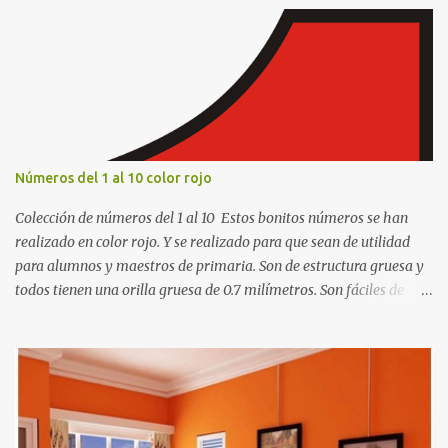
r
i
o
s
Números del 1 al 10 color rojo
Colección de números del 1 al 10 Estos bonitos números se han
realizado en color rojo. Y se realizado para que sean de utilidad
para alumnos y maestros de primaria. Son de estructura gruesa y
todos tienen una orilla gruesa de 0.7 milímetros. Son fáciles de
recortar y se pueden utilizar en variedad de cosas como ser
recortes para tareas escolares, para hacer juegos infantiles
matemáticos, para decorar los cumpleaños de los niños, entre
otras cosas.