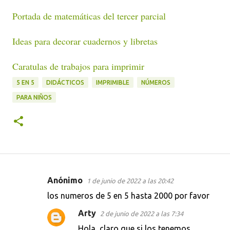
Portada de matemáticas del tercer parcial
Ideas para decorar cuadernos y libretas
Caratulas de trabajos para imprimir
5 EN 5
DIDÁCTICOS
IMPRIMIBLE
NÚMEROS
PARA NIÑOS
Anónimo
1 de junio de 2022 a las 20:42
C
los numeros de 5 en 5 hasta 2000 por favor
o
Arty
2 de junio de 2022 a las 7:34
m
Hola, claro que si los tenemos,