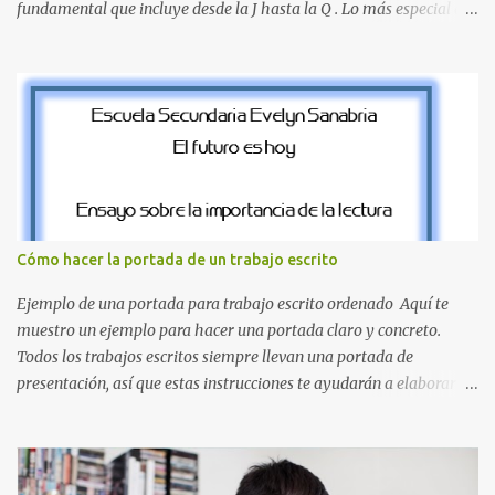
fundamental que incluye desde la J hasta la Q . Lo más especial de
este set es que hemos incluido la letra Ñ , esencial para todos
nuestros proyectos en español. Bloque de letras fuente Mario Bros
desde la J hasta la Q ¿Qué incluye este bloque de letras? En esta
sección de evecrea.com , encontrarás imágenes individuales en alta
resolución de las siguientes letras: Letras vibrantes : La J y la M en
el clásico rojo de la gorra de Mario. Tonos azules : La K y la Ñ , que
destacan por su diseño limpio y audaz. Colores secundarios : La L y
la Q en amarillo brillante, junto con la N y la P en un verde
inspirado en los niveles de los juegos. Formas icónicas : No te
Cómo hacer la portada de un trabajo escrito
pierdas la letra O , diseñada con ese estilo geométrico tan carac...
Ejemplo de una portada para trabajo escrito ordenado Aquí te
muestro un ejemplo para hacer una portada claro y concreto.
Todos los trabajos escritos siempre llevan una portada de
presentación, así que estas instrucciones te ayudarán a elaborar
una portada con todos los datos que se necesitan para presentar
durante todo tu ciclo escolar. Y si tienes amigos también puedes
compartir el enlace de este artículo para que así como a ti también
ellos se puedan guiar con esta explicación. Los datos esenciales