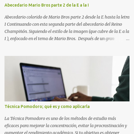
personas creen que estudiar durante varias horas garantiza
Abecedario Mario Bros parte 2 de la E a la I
buenos resultados. Sin embargo, la calidad del estudio es mucho
más importante que la cantidad de tiempo invertido. Cuando
Abecedario colorido de Mario Bros parte 2 desde la E hasta la letra
detectas y corrige...
I Continuando con esta segunda parte del abecedario del Reino
Champiñón. Siguiendo el estilo de la imagen (que cubre de la E a la
I ), enfocado en el tema de Mario Bros. Después de un gran
comienzo, es hora de seguir recorriendo los niveles de nuestro
abecedario temático. En esta sección, nos enfocamos en el bloque
de letras que va desde la E hasta la I , las cuales puedes ver
detalladamente en la siguiente imagen, donde hemos unificados
las 5 letras en una sola imagen. Letras individuales para descargar
Letra E color azul Letra F color rojo Letra G color Verde Letra H
Letra I Estas letras no solo destacan por sus colores vibrantes y su
diseño geométrico inspirado en el Reino Champiñón, sino que
también representan elementos clave de la saga: · E de Estrella :
Técnica Pomodoro; qué es y como aplicarla
El ítem que nos da la invencibilidad necesaria para atravesar
cualquier obstáculo. · ...
La Técnica Pomodoro es uno de los métodos de estudio más
eficaces para mejorar la concentración, evitar la procrastinación y
aumentar el rendimiento académico. Si tu objetivo es obtener