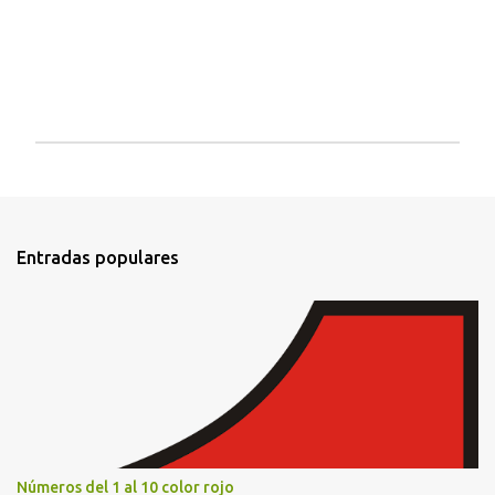
P
u
b
l
i
Entradas populares
c
a
r
u
n
c
o
m
e
n
t
Números del 1 al 10 color rojo
a