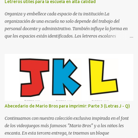
Letreros útiles para la escuela en alta calidad
la letra A hasta la M, estableciendo el estilo geométrico y divertido
que define a toda la colección. Primera parte del juego de letras
Organiza y embellece cada espacio de tu institución La
in...
organización de una escuela no solo depende del trabajo del
personal docente y administrativo. También influye la forma en
que los espacios están identificados. Los letreros escolares
cumplen una función práctica al orientar a estudiantes, padres de
familia, docentes y visitantes, pero además aportan un toque
decorativo que hace que la institución luzca más ordenada,
moderna y acogedora. Pensando en esta necesidad, he diseñado
una colección de letreros útiles para la escuela con un estilo
elegante, fácil de leer y listo para imprimir en alta calidad. Su
diseño busca combinar funcionalidad y estética, logrando que
cualquier institución educativa proyecte una imagen más
organizada y profesional. ¿Por qué son importantes los letreros
Abecedario de Mario Bros para imprimir: Parte 3 (Letras J - Q)
escolares? En una escuela conviven diariamente cientos de
personas. Para quienes visitan la institución por primera vez,
Continuamos con nuestra colección exclusiva inspirada en el font
encontrar la biblioteca, la dirección o un aula específica puede
de los videojuegos más famosos "Mario Bros" y a los niños les
resultar c...
encanta. En esta tercera entrega, te traemos un bloque