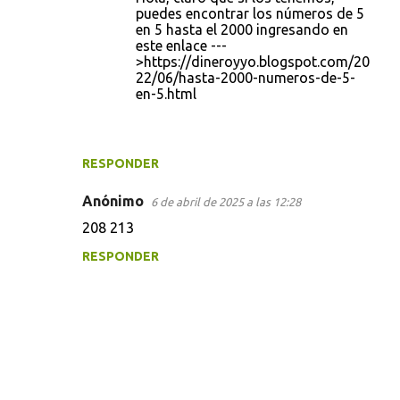
e
puedes encontrar los números de 5
n
en 5 hasta el 2000 ingresando en
este enlace ---
t
>https://dineroyyo.blogspot.com/20
a
22/06/hasta-2000-numeros-de-5-
en-5.html
r
i
o
RESPONDER
s
Anónimo
6 de abril de 2025 a las 12:28
208 213
RESPONDER