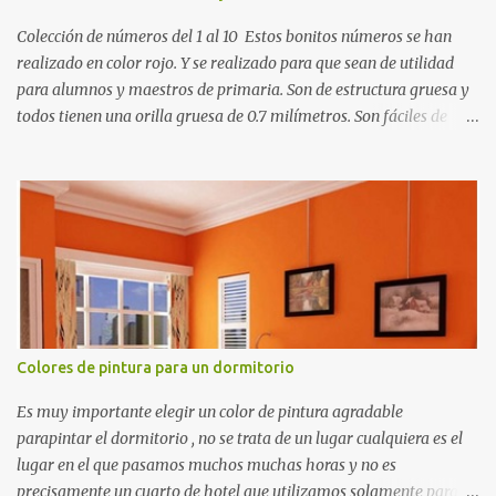
r
Colección de números del 1 al 10 Estos bonitos números se han
i
o
realizado en color rojo. Y se realizado para que sean de utilidad
para alumnos y maestros de primaria. Son de estructura gruesa y
todos tienen una orilla gruesa de 0.7 milímetros. Son fáciles de
recortar y se pueden utilizar en variedad de cosas como ser
recortes para tareas escolares, para hacer juegos infantiles
matemáticos, para decorar los cumpleaños de los niños, entre
otras cosas.
Colores de pintura para un dormitorio
Es muy importante elegir un color de pintura agradable
parapintar el dormitorio , no se trata de un lugar cualquiera es el
lugar en el que pasamos muchos muchas horas y no es
precisamente un cuarto de hotel que utilizamos solamente para