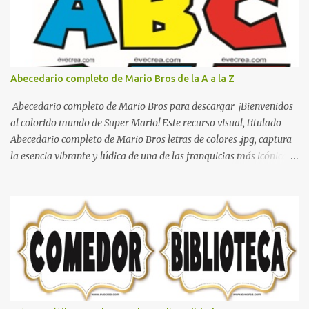
que se pueden hacer con gomas de coche
Abecedario completo de Mario Bros de la A a la Z
Abecedario completo de Mario Bros para descargar ¡Bienvenidos
al colorido mundo de Super Mario! Este recurso visual, titulado
Abecedario completo de Mario Bros letras de colores .jpg, captura
la esencia vibrante y lúdica de una de las franquicias más icónicas
de los videojuegos. Este set de letras está diseñado para
transformar cualquier mensaje en una aventura, utilizando la
tipografía clásica y robusta que los fans han reconocido por
décadas. En esta primera sección, el abecedario nos presenta:
Identidad Visual: Un diseño de bloques con bordes negros gruesos
que resaltan sobre cualquier fondo. Paleta de Colores: Una
secuencia dinámica que alterna entre el rojo de Mario, el verde de
Luigi, y los tonos azul y amarillo clásicos de los elementos del
juego. Contenido Actual: La imagen muestra la organización desde