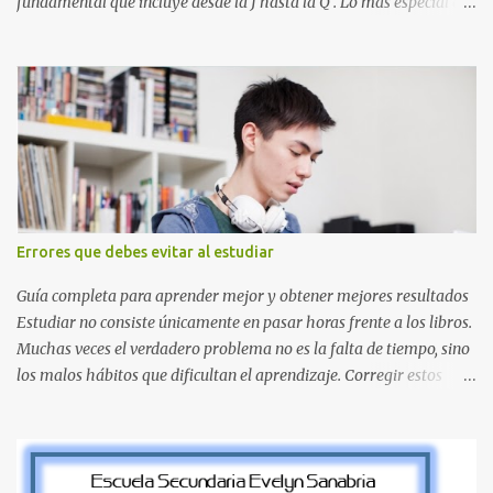
fundamental que incluye desde la J hasta la Q . Lo más especial de
este set es que hemos incluido la letra Ñ , esencial para todos
nuestros proyectos en español. Bloque de letras fuente Mario Bros
desde la J hasta la Q ¿Qué incluye este bloque de letras? En esta
sección de evecrea.com , encontrarás imágenes individuales en alta
resolución de las siguientes letras: Letras vibrantes : La J y la M en
el clásico rojo de la gorra de Mario. Tonos azules : La K y la Ñ , que
destacan por su diseño limpio y audaz. Colores secundarios : La L y
la Q en amarillo brillante, junto con la N y la P en un verde
inspirado en los niveles de los juegos. Formas icónicas : No te
Errores que debes evitar al estudiar
pierdas la letra O , diseñada con ese estilo geométrico tan carac...
Guía completa para aprender mejor y obtener mejores resultados
Estudiar no consiste únicamente en pasar horas frente a los libros.
Muchas veces el verdadero problema no es la falta de tiempo, sino
los malos hábitos que dificultan el aprendizaje. Corregir estos
errores puede ayudarte a comprender mejor los temas, recordar la
información durante más tiempo y sentirte más preparado para
exámenes, tareas y proyectos escolares. En esta guía descubrirás
cuáles son los errores más comunes al estudiar, por qué afectan tu