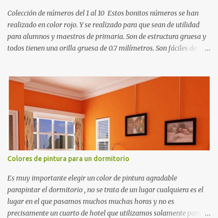
Colección de números del 1 al 10 Estos bonitos números se han
realizado en color rojo. Y se realizado para que sean de utilidad
para alumnos y maestros de primaria. Son de estructura gruesa y
todos tienen una orilla gruesa de 0.7 milímetros. Son fáciles de
recortar y se pueden utilizar en variedad de cosas como ser
recortes para tareas escolares, para hacer juegos infantiles
matemáticos, para decorar los cumpleaños de los niños, entre
otras cosas.
Colores de pintura para un dormitorio
Es muy importante elegir un color de pintura agradable
parapintar el dormitorio , no se trata de un lugar cualquiera es el
lugar en el que pasamos muchos muchas horas y no es
precisamente un cuarto de hotel que utilizamos solamente para