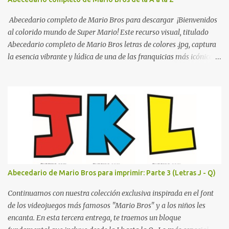
escolares? En una escuela conviven diariamente cientos de
personas. Para quienes visitan la institución por primera vez,
Abecedario completo de Mario Bros para descargar ¡Bienvenidos
encontrar la biblioteca, la dirección o un aula específica puede
al colorido mundo de Super Mario! Este recurso visual, titulado
resultar c...
Abecedario completo de Mario Bros letras de colores .jpg, captura
la esencia vibrante y lúdica de una de las franquicias más icónicas
de los videojuegos. Este set de letras está diseñado para
transformar cualquier mensaje en una aventura, utilizando la
tipografía clásica y robusta que los fans han reconocido por
décadas. En esta primera sección, el abecedario nos presenta:
Identidad Visual: Un diseño de bloques con bordes negros gruesos
que resaltan sobre cualquier fondo. Paleta de Colores: Una
secuencia dinámica que alterna entre el rojo de Mario, el verde de
Luigi, y los tonos azul y amarillo clásicos de los elementos del
juego. Contenido Actual: La imagen muestra la organización desde
Abecedario de Mario Bros para imprimir: Parte 3 (Letras J - Q)
la letra A hasta la M, estableciendo el estilo geométrico y divertido
que define a toda la colección. Primera parte del juego de letras
Continuamos con nuestra colección exclusiva inspirada en el font
in...
de los videojuegos más famosos "Mario Bros" y a los niños les
encanta. En esta tercera entrega, te traemos un bloque