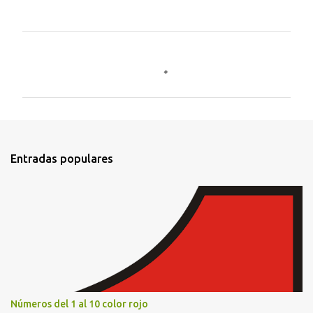
C
o
m
e
n
t
Entradas populares
a
r
i
o
s
Números del 1 al 10 color rojo