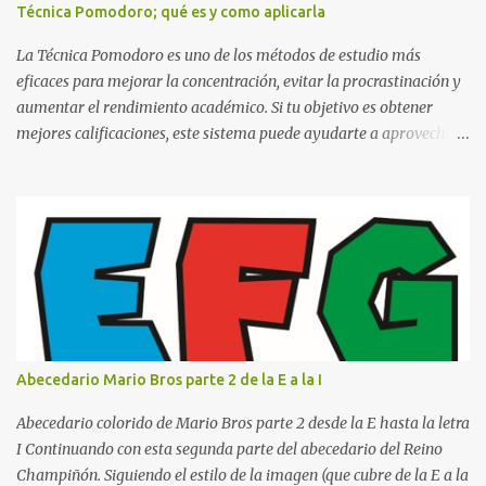
Nombre completo del alumno que va a presentar dicho trabajo
Técnica Pomodoro; qué es y como aplicarla
escrito La clase, materia ó asignatura Grupo Nombre del maestro
o catedrático Ciudad y fecha...
La Técnica Pomodoro es uno de los métodos de estudio más
eficaces para mejorar la concentración, evitar la procrastinación y
aumentar el rendimiento académico. Si tu objetivo es obtener
mejores calificaciones, este sistema puede ayudarte a aprovechar
cada minuto de estudio sin sentirte agotado. Técnica Pomodoro:
qué es, cómo funciona y cómo usarla para sacar mejores notas La
Técnica Pomodoro es un método de administración del tiempo
creado para mejorar la concentración y la productividad. Consiste
en dividir el estudio en bloques cortos de trabajo intenso,
separados por pequeños descansos que ayudan al cerebro a
recuperarse. A diferencia de estudiar durante horas seguidas, este
sistema aprovecha la capacidad natural del cerebro para
mantener la atención durante periodos limitados, lo que permite
Abecedario Mario Bros parte 2 de la E a la I
aprender más en menos tiempo y recordar mejor la información.
Si alguna vez has sentido que pasas muchas horas frente a los
Abecedario colorido de Mario Bros parte 2 desde la E hasta la letra
libros pero aprendes poco, la Técnica Pomodoro puede marcar u...
I Continuando con esta segunda parte del abecedario del Reino
Champiñón. Siguiendo el estilo de la imagen (que cubre de la E a la