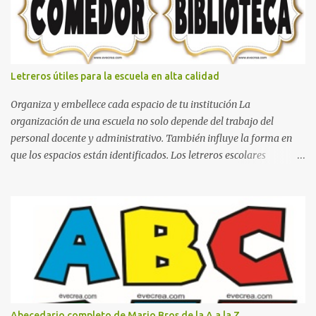
que se pueden hacer con gomas de coche
Letreros útiles para la escuela en alta calidad
Organiza y embellece cada espacio de tu institución La
organización de una escuela no solo depende del trabajo del
personal docente y administrativo. También influye la forma en
que los espacios están identificados. Los letreros escolares
cumplen una función práctica al orientar a estudiantes, padres de
familia, docentes y visitantes, pero además aportan un toque
decorativo que hace que la institución luzca más ordenada,
moderna y acogedora. Pensando en esta necesidad, he diseñado
una colección de letreros útiles para la escuela con un estilo
elegante, fácil de leer y listo para imprimir en alta calidad. Su
diseño busca combinar funcionalidad y estética, logrando que
cualquier institución educativa proyecte una imagen más
organizada y profesional. ¿Por qué son importantes los letreros
Abecedario completo de Mario Bros de la A a la Z