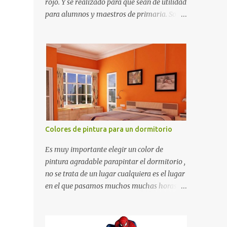
rojo. Y se realizado para que sean de utilidad
para alumnos y maestros de primaria. Son
de estructura gruesa y todos tienen una
orilla gruesa de 0.7 milímetros. Son fáciles
de recortar y se pueden utilizar en variedad
de cosas como ser recortes para tareas
escolares, para hacer juegos infantiles
matemáticos, para decorar los cumpleaños
de los niños, entre otras cosas.
Colores de pintura para un dormitorio
Es muy importante elegir un color de
pintura agradable parapintar el dormitorio ,
no se trata de un lugar cualquiera es el lugar
en el que pasamos muchos muchas horas y
no es precisamente un cuarto de hotel que
utilizamos solamente para dormir, se trata
de un lugar propio que utilizamos todos los