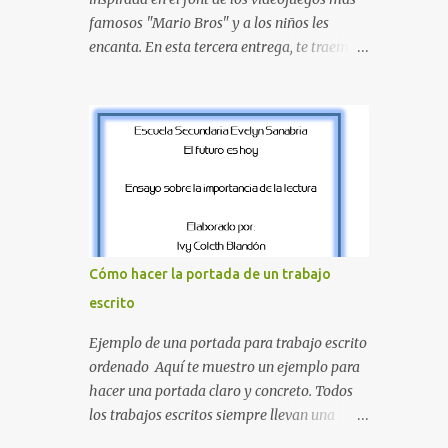
proyecte una imagen más organizada y
famosos "Mario Bros" y a los niños les
profesional. ¿Por qué son importantes los
encanta. En esta tercera entrega, te traemos
letreros escolares? En una escuela conviven
un bloque fundamental que incluye desde la
diariamente cientos de personas. Para
J hasta la Q . Lo más especial de este set es
quienes visitan la institución por primera
que hemos incluido la letra Ñ , esencial para
vez, encontrar la biblioteca, la dirección o un
todos nuestros proyectos en español. Bloque
aula específica puede resultar c...
de letras fuente Mario Bros desde la J hasta
la Q ¿Qué incluye este bloque de letras? En
esta sección de evecrea.com , encontrarás
imágenes individuales en alta resolución de
las siguientes letras: Letras vibrantes : La J y
Cómo hacer la portada de un trabajo
la M en el clásico rojo de la gorra de Mario.
escrito
Tonos azules : La K y la Ñ , que destacan por
su diseño limpio y audaz. Colores
Ejemplo de una portada para trabajo escrito
secundarios : La L y la Q en amarillo
ordenado Aquí te muestro un ejemplo para
brillante, junto con la N y la P en un verde
hacer una portada claro y concreto. Todos
inspirado en los niveles de los juegos.
los trabajos escritos siempre llevan una
Formas icónicas : No te pierdas la letra O ,
portada de presentación, así que estas