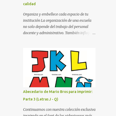
calidad
cualquier fondo. Paleta de Colores: Una
secuencia dinámica que alterna entre el rojo
Organiza y embellece cada espacio de tu
de Mario, el verde de Luigi, y los tonos azul y
institución La organización de una escuela
amarillo clásicos de los elementos del juego.
no solo depende del trabajo del personal
Contenido Actual: La imagen muestra la
docente y administrativo. También influye la
organización desde la letra A hasta la M,
forma en que los espacios están
estableciendo el estilo geométrico y
identificados. Los letreros escolares cumplen
divertido que define a toda la colección.
una función práctica al orientar a
Primera parte del juego de letras in...
estudiantes, padres de familia, docentes y
visitantes, pero además aportan un toque
decorativo que hace que la institución luzca
más ordenada, moderna y acogedora.
Pensando en esta necesidad, he diseñado
una colección de letreros útiles para la
Abecedario de Mario Bros para imprimir:
escuela con un estilo elegante, fácil de leer y
Parte 3 (Letras J - Q)
listo para imprimir en alta calidad. Su diseño
busca combinar funcionalidad y estética,
Continuamos con nuestra colección exclusiva
logrando que cualquier institución educativa
inspirada en el font de los videojuegos más