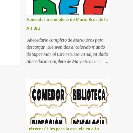
con pósters Cama con diseño de ring de
boxeo Ideas para decoraciones de fiestas
infantiles Cosas bonitas que se pueden hacer
Abecedario completo de Mario Bros de la
con gomas de coche
A a la Z
Abecedario completo de Mario Bros para
descargar ¡Bienvenidos al colorido mundo
de Super Mario! Este recurso visual, titulado
Abecedario completo de Mario Bros letras
de colores .jpg, captura la esencia vibrante y
lúdica de una de las franquicias más icónicas
de los videojuegos. Este set de letras está
diseñado para transformar cualquier
mensaje en una aventura, utilizando la
tipografía clásica y robusta que los fans han
reconocido por décadas. En esta primera
sección, el abecedario nos presenta:
Identidad Visual: Un diseño de bloques con
Letreros útiles para la escuela en alta
bordes negros gruesos que resaltan sobre