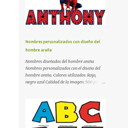
días y por ende debemos tratar de que éste
sea un lugar muy agradable y cómodo y
también para nuestra vista. Te mostramos
algunas sugerencias que pueden brindar la
elegancia y estilo que buscas para tu
dormitorio. El color naranja es una buena
Nombres personalizados con diseño del
opción para recibir esa luz y felicidad que
hombre araña
todo ser humano necesita. El color blanco es
ideal para lograr el relax total, es un color
Nombres diseñados del hombre araña
que va con todo y además es color bastante
Nombres personalizados con el diseño del
limpio que te dará esa sensación de calidez.
hombre araña. Colores utilizados: Rojo,
Los colores terra son excelentes para usar en
negro azul Calidad de la imagen: 500 px Si
el dormitorio nos brinda esa sensación de
quieres que tu nombre aparezca en este
tranquilidad y confort. El color gris es un
artículo, comparte tu nombre en un
color muy relajante y por lo tanto entra en
comentario y con gusto lo diseñamos.
la lista de colo...
Nombres con diseños Spiderman Sonic bella
Cartel de feliz cumpleaños de héroes en
pijamas Ideas para decorar el dormitorio