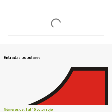
C
o
m
e
n
t
Entradas populares
a
r
i
o
s
Números del 1 al 10 color rojo