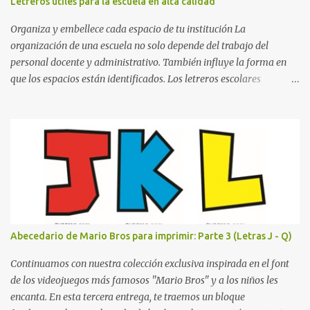
Letreros útiles para la escuela en alta calidad
la letra A hasta la M, estableciendo el estilo geométrico y divertido
que define a toda la colección. Primera parte del juego de letras
Organiza y embellece cada espacio de tu institución La
in...
organización de una escuela no solo depende del trabajo del
personal docente y administrativo. También influye la forma en
que los espacios están identificados. Los letreros escolares
cumplen una función práctica al orientar a estudiantes, padres de
familia, docentes y visitantes, pero además aportan un toque
decorativo que hace que la institución luzca más ordenada,
moderna y acogedora. Pensando en esta necesidad, he diseñado
una colección de letreros útiles para la escuela con un estilo
elegante, fácil de leer y listo para imprimir en alta calidad. Su
diseño busca combinar funcionalidad y estética, logrando que
cualquier institución educativa proyecte una imagen más
organizada y profesional. ¿Por qué son importantes los letreros
Abecedario de Mario Bros para imprimir: Parte 3 (Letras J - Q)
escolares? En una escuela conviven diariamente cientos de
personas. Para quienes visitan la institución por primera vez,
Continuamos con nuestra colección exclusiva inspirada en el font
encontrar la biblioteca, la dirección o un aula específica puede
de los videojuegos más famosos "Mario Bros" y a los niños les
resultar c...
encanta. En esta tercera entrega, te traemos un bloque