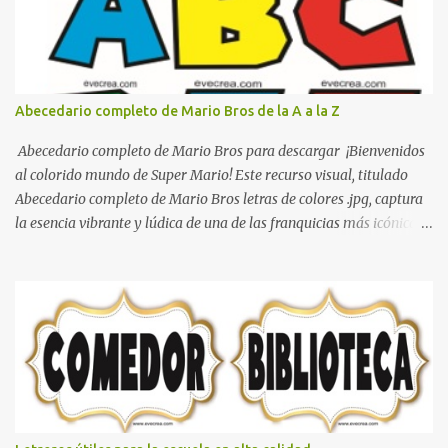
que se pueden hacer con gomas de coche
Abecedario completo de Mario Bros de la A a la Z
Abecedario completo de Mario Bros para descargar ¡Bienvenidos
al colorido mundo de Super Mario! Este recurso visual, titulado
Abecedario completo de Mario Bros letras de colores .jpg, captura
la esencia vibrante y lúdica de una de las franquicias más icónicas
de los videojuegos. Este set de letras está diseñado para
transformar cualquier mensaje en una aventura, utilizando la
tipografía clásica y robusta que los fans han reconocido por
décadas. En esta primera sección, el abecedario nos presenta:
Identidad Visual: Un diseño de bloques con bordes negros gruesos
que resaltan sobre cualquier fondo. Paleta de Colores: Una
secuencia dinámica que alterna entre el rojo de Mario, el verde de
Luigi, y los tonos azul y amarillo clásicos de los elementos del
juego. Contenido Actual: La imagen muestra la organización desde