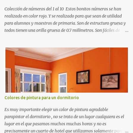
Colección de números del 1 al 10 Estos bonitos números se han
realizado en color rojo. Y se realizado para que sean de utilidad
para alumnos y maestros de primaria. Son de estructura gruesa y
todos tienen una orilla gruesa de 0.7 milímetros. Son fáciles de
recortar y se pueden utilizar en variedad de cosas como ser
recortes para tareas escolares, para hacer juegos infantiles
matemáticos, para decorar los cumpleaños de los niños, entre
otras cosas.
Colores de pintura para un dormitorio
Es muy importante elegir un color de pintura agradable
parapintar el dormitorio , no se trata de un lugar cualquiera es el
lugar en el que pasamos muchos muchas horas y no es
precisamente un cuarto de hotel que utilizamos solamente para