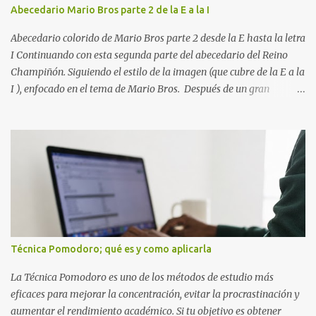
personas creen que estudiar durante varias horas garantiza
Abecedario Mario Bros parte 2 de la E a la I
buenos resultados. Sin embargo, la calidad del estudio es mucho
más importante que la cantidad de tiempo invertido. Cuando
Abecedario colorido de Mario Bros parte 2 desde la E hasta la letra
detectas y corrige...
I Continuando con esta segunda parte del abecedario del Reino
Champiñón. Siguiendo el estilo de la imagen (que cubre de la E a la
I ), enfocado en el tema de Mario Bros. Después de un gran
comienzo, es hora de seguir recorriendo los niveles de nuestro
abecedario temático. En esta sección, nos enfocamos en el bloque
de letras que va desde la E hasta la I , las cuales puedes ver
detalladamente en la siguiente imagen, donde hemos unificados
las 5 letras en una sola imagen. Letras individuales para descargar
Letra E color azul Letra F color rojo Letra G color Verde Letra H
Letra I Estas letras no solo destacan por sus colores vibrantes y su
diseño geométrico inspirado en el Reino Champiñón, sino que
también representan elementos clave de la saga: · E de Estrella :
Técnica Pomodoro; qué es y como aplicarla
El ítem que nos da la invencibilidad necesaria para atravesar
cualquier obstáculo. · ...
La Técnica Pomodoro es uno de los métodos de estudio más
eficaces para mejorar la concentración, evitar la procrastinación y
aumentar el rendimiento académico. Si tu objetivo es obtener