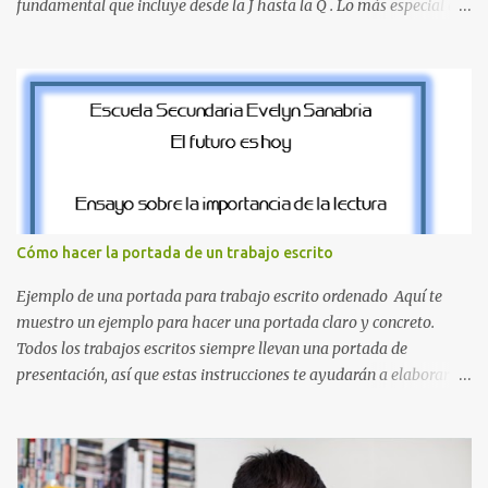
fundamental que incluye desde la J hasta la Q . Lo más especial de
este set es que hemos incluido la letra Ñ , esencial para todos
nuestros proyectos en español. Bloque de letras fuente Mario Bros
desde la J hasta la Q ¿Qué incluye este bloque de letras? En esta
sección de evecrea.com , encontrarás imágenes individuales en alta
resolución de las siguientes letras: Letras vibrantes : La J y la M en
el clásico rojo de la gorra de Mario. Tonos azules : La K y la Ñ , que
destacan por su diseño limpio y audaz. Colores secundarios : La L y
la Q en amarillo brillante, junto con la N y la P en un verde
inspirado en los niveles de los juegos. Formas icónicas : No te
Cómo hacer la portada de un trabajo escrito
pierdas la letra O , diseñada con ese estilo geométrico tan carac...
Ejemplo de una portada para trabajo escrito ordenado Aquí te
muestro un ejemplo para hacer una portada claro y concreto.
Todos los trabajos escritos siempre llevan una portada de
presentación, así que estas instrucciones te ayudarán a elaborar
una portada con todos los datos que se necesitan para presentar
durante todo tu ciclo escolar. Y si tienes amigos también puedes
compartir el enlace de este artículo para que así como a ti también
ellos se puedan guiar con esta explicación. Los datos esenciales