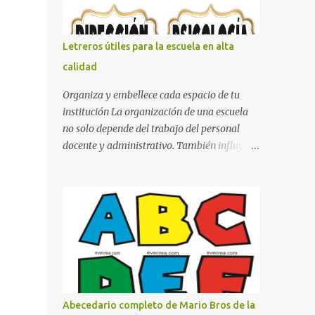
con pósters Cama con diseño de ring de
boxeo Ideas para decoraciones de fiestas
infantiles Cosas bonitas que se pueden hacer
Letreros útiles para la escuela en alta
con gomas de coche
calidad
Organiza y embellece cada espacio de tu
institución La organización de una escuela
no solo depende del trabajo del personal
docente y administrativo. También influye la
forma en que los espacios están
identificados. Los letreros escolares cumplen
una función práctica al orientar a
estudiantes, padres de familia, docentes y
visitantes, pero además aportan un toque
decorativo que hace que la institución luzca
más ordenada, moderna y acogedora.
Pensando en esta necesidad, he diseñado
una colección de letreros útiles para la
Abecedario completo de Mario Bros de la
escuela con un estilo elegante, fácil de leer y