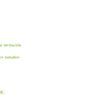
e invitación
los tamaños
ES