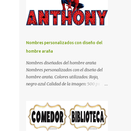
días y por ende debemos tratar de que éste
sea un lugar muy agradable y cómodo y
también para nuestra vista. Te mostramos
algunas sugerencias que pueden brindar la
elegancia y estilo que buscas para tu
dormitorio. El color naranja es una buena
Nombres personalizados con diseño del
opción para recibir esa luz y felicidad que
hombre araña
todo ser humano necesita. El color blanco es
ideal para lograr el relax total, es un color
Nombres diseñados del hombre araña
que va con todo y además es color bastante
Nombres personalizados con el diseño del
limpio que te dará esa sensación de calidez.
hombre araña. Colores utilizados: Rojo,
Los colores terra son excelentes para usar en
negro azul Calidad de la imagen: 500 px Si
el dormitorio nos brinda esa sensación de
quieres que tu nombre aparezca en este
tranquilidad y confort. El color gris es un
artículo, comparte tu nombre en un
color muy relajante y por lo tanto entra en
comentario y con gusto lo diseñamos.
la lista de colo...
Nombres con diseños Spiderman Sonic bella
Cartel de feliz cumpleaños de héroes en
pijamas Ideas para decorar el dormitorio