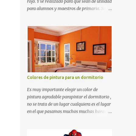
rojo. Y se realizado para que sean de utilidad
para alumnos y maestros de primaria. Son
de estructura gruesa y todos tienen una
orilla gruesa de 0.7 milímetros. Son fáciles
de recortar y se pueden utilizar en variedad
de cosas como ser recortes para tareas
escolares, para hacer juegos infantiles
matemáticos, para decorar los cumpleaños
de los niños, entre otras cosas.
Colores de pintura para un dormitorio
Es muy importante elegir un color de
pintura agradable parapintar el dormitorio ,
no se trata de un lugar cualquiera es el lugar
en el que pasamos muchos muchas horas y
no es precisamente un cuarto de hotel que
utilizamos solamente para dormir, se trata
de un lugar propio que utilizamos todos los