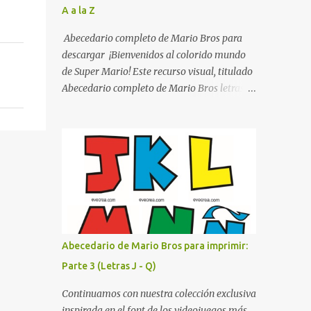
A a la Z
listo para imprimir en alta calidad. Su diseño
busca combinar funcionalidad y estética,
Abecedario completo de Mario Bros para
logrando que cualquier institución educativa
descargar ¡Bienvenidos al colorido mundo
proyecte una imagen más organizada y
de Super Mario! Este recurso visual, titulado
profesional. ¿Por qué son importantes los
Abecedario completo de Mario Bros letras
letreros escolares? En una escuela conviven
de colores .jpg, captura la esencia vibrante y
diariamente cientos de personas. Para
lúdica de una de las franquicias más icónicas
quienes visitan la institución por primera
de los videojuegos. Este set de letras está
vez, encontrar la biblioteca, la dirección o un
diseñado para transformar cualquier
aula específica puede resultar c...
mensaje en una aventura, utilizando la
tipografía clásica y robusta que los fans han
reconocido por décadas. En esta primera
sección, el abecedario nos presenta:
Identidad Visual: Un diseño de bloques con
Abecedario de Mario Bros para imprimir:
bordes negros gruesos que resaltan sobre
Parte 3 (Letras J - Q)
cualquier fondo. Paleta de Colores: Una
secuencia dinámica que alterna entre el rojo
Continuamos con nuestra colección exclusiva
de Mario, el verde de Luigi, y los tonos azul y
inspirada en el font de los videojuegos más