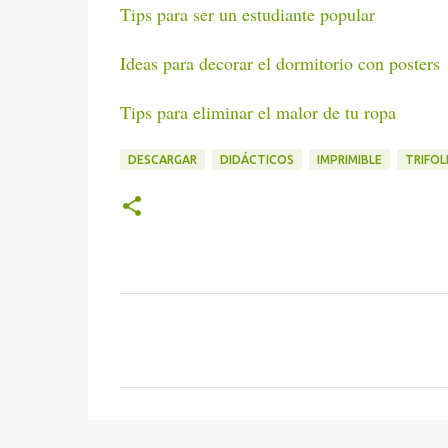
Tips para ser un estudiante popular
Ideas para decorar el dormitorio con posters
Tips para eliminar el malor de tu ropa
DESCARGAR
DIDÁCTICOS
IMPRIMIBLE
TRIFOL
C
o
m
e
n