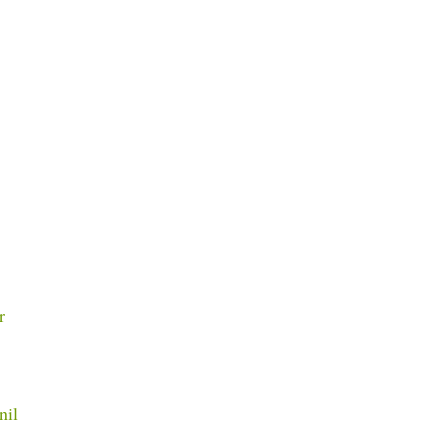
r
nil