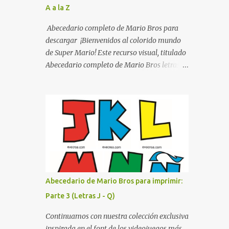
A a la Z
listo para imprimir en alta calidad. Su diseño
busca combinar funcionalidad y estética,
Abecedario completo de Mario Bros para
logrando que cualquier institución educativa
descargar ¡Bienvenidos al colorido mundo
proyecte una imagen más organizada y
de Super Mario! Este recurso visual, titulado
profesional. ¿Por qué son importantes los
Abecedario completo de Mario Bros letras
letreros escolares? En una escuela conviven
de colores .jpg, captura la esencia vibrante y
diariamente cientos de personas. Para
lúdica de una de las franquicias más icónicas
quienes visitan la institución por primera
de los videojuegos. Este set de letras está
vez, encontrar la biblioteca, la dirección o un
diseñado para transformar cualquier
aula específica puede resultar c...
mensaje en una aventura, utilizando la
tipografía clásica y robusta que los fans han
reconocido por décadas. En esta primera
sección, el abecedario nos presenta:
Identidad Visual: Un diseño de bloques con
Abecedario de Mario Bros para imprimir:
bordes negros gruesos que resaltan sobre
Parte 3 (Letras J - Q)
cualquier fondo. Paleta de Colores: Una
secuencia dinámica que alterna entre el rojo
Continuamos con nuestra colección exclusiva
de Mario, el verde de Luigi, y los tonos azul y
inspirada en el font de los videojuegos más