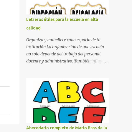
con pósters Cama con diseño de ring de
boxeo Ideas para decoraciones de fiestas
infantiles Cosas bonitas que se pueden hacer
Letreros útiles para la escuela en alta
con gomas de coche
calidad
Organiza y embellece cada espacio de tu
institución La organización de una escuela
no solo depende del trabajo del personal
docente y administrativo. También influye la
forma en que los espacios están
identificados. Los letreros escolares cumplen
una función práctica al orientar a
estudiantes, padres de familia, docentes y
visitantes, pero además aportan un toque
decorativo que hace que la institución luzca
más ordenada, moderna y acogedora.
Pensando en esta necesidad, he diseñado
una colección de letreros útiles para la
Abecedario completo de Mario Bros de la
escuela con un estilo elegante, fácil de leer y