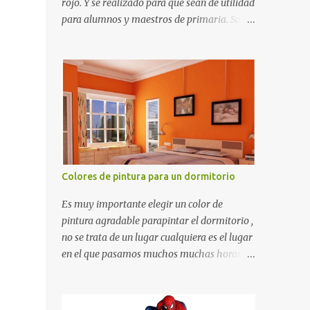
rojo. Y se realizado para que sean de utilidad
para alumnos y maestros de primaria. Son
de estructura gruesa y todos tienen una
orilla gruesa de 0.7 milímetros. Son fáciles
de recortar y se pueden utilizar en variedad
de cosas como ser recortes para tareas
escolares, para hacer juegos infantiles
matemáticos, para decorar los cumpleaños
de los niños, entre otras cosas.
Colores de pintura para un dormitorio
Es muy importante elegir un color de
pintura agradable parapintar el dormitorio ,
no se trata de un lugar cualquiera es el lugar
en el que pasamos muchos muchas horas y
no es precisamente un cuarto de hotel que
utilizamos solamente para dormir, se trata
de un lugar propio que utilizamos todos los