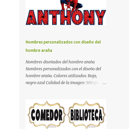
días y por ende debemos tratar de que éste
sea un lugar muy agradable y cómodo y
también para nuestra vista. Te mostramos
algunas sugerencias que pueden brindar la
elegancia y estilo que buscas para tu
dormitorio. El color naranja es una buena
Nombres personalizados con diseño del
opción para recibir esa luz y felicidad que
hombre araña
todo ser humano necesita. El color blanco es
ideal para lograr el relax total, es un color
Nombres diseñados del hombre araña
que va con todo y además es color bastante
Nombres personalizados con el diseño del
limpio que te dará esa sensación de calidez.
hombre araña. Colores utilizados: Rojo,
Los colores terra son excelentes para usar en
negro azul Calidad de la imagen: 500 px Si
el dormitorio nos brinda esa sensación de
quieres que tu nombre aparezca en este
tranquilidad y confort. El color gris es un
artículo, comparte tu nombre en un
color muy relajante y por lo tanto entra en
comentario y con gusto lo diseñamos.
la lista de colo...
Nombres con diseños Spiderman Sonic bella
Cartel de feliz cumpleaños de héroes en
pijamas Ideas para decorar el dormitorio