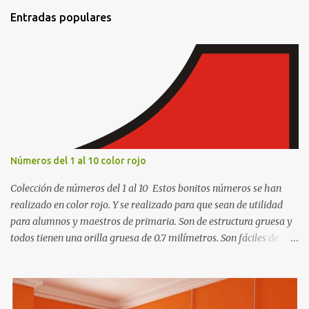
t
Entradas populares
a
r
i
o
s
Números del 1 al 10 color rojo
Colección de números del 1 al 10 Estos bonitos números se han
realizado en color rojo. Y se realizado para que sean de utilidad
para alumnos y maestros de primaria. Son de estructura gruesa y
todos tienen una orilla gruesa de 0.7 milímetros. Son fáciles de
recortar y se pueden utilizar en variedad de cosas como ser
recortes para tareas escolares, para hacer juegos infantiles
matemáticos, para decorar los cumpleaños de los niños, entre
otras cosas.