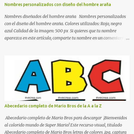
de calidez. Los colores terra son excelentes para usar en el
Nombres personalizados con diseño del hombre araña
dormitorio nos brinda esa sensación de tranquilidad y confort. El
color gris es un color muy relajante y por lo tanto entra en la lista
Nombres diseñados del hombre araña Nombres personalizados
de colo...
con el diseño del hombre araña. Colores utilizados: Rojo, negro
azul Calidad de la imagen: 500 px Si quieres que tu nombre
aparezca en este artículo, comparte tu nombre en un comentario y
con gusto lo diseñamos. Nombres con diseños Spiderman Sonic
bella Cartel de feliz cumpleaños de héroes en pijamas Ideas para
decorar el dormitorio con pósters Cama con diseño de ring de
boxeo Ideas para decoraciones de fiestas infantiles Cosas bonitas
que se pueden hacer con gomas de coche
Abecedario completo de Mario Bros de la A a la Z
Abecedario completo de Mario Bros para descargar ¡Bienvenidos
al colorido mundo de Super Mario! Este recurso visual, titulado
Abecedario completo de Mario Bros letras de colores .jpg, captura