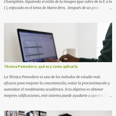
Champiñón. Siguiendo el estilo de la imagen (que cubre de la E a la
I ), enfocado en el tema de Mario Bros. Después de un gran
comienzo, es hora de seguir recorriendo los niveles de nuestro
abecedario temático. En esta sección, nos enfocamos en el bloque
de letras que va desde la E hasta la I , las cuales puedes ver
detalladamente en la siguiente imagen, donde hemos unificados
las 5 letras en una sola imagen. Letras individuales para descargar
Letra E color azul Letra F color rojo Letra G color Verde Letra H
Letra I Estas letras no solo destacan por sus colores vibrantes y su
diseño geométrico inspirado en el Reino Champiñón, sino que
también representan elementos clave de la saga: · E de Estrella :
Técnica Pomodoro; qué es y como aplicarla
El ítem que nos da la invencibilidad necesaria para atravesar
cualquier obstáculo. · ...
La Técnica Pomodoro es uno de los métodos de estudio más
eficaces para mejorar la concentración, evitar la procrastinación y
aumentar el rendimiento académico. Si tu objetivo es obtener
mejores calificaciones, este sistema puede ayudarte a aprovechar
cada minuto de estudio sin sentirte agotado. Técnica Pomodoro:
qué es, cómo funciona y cómo usarla para sacar mejores notas La
Técnica Pomodoro es un método de administración del tiempo