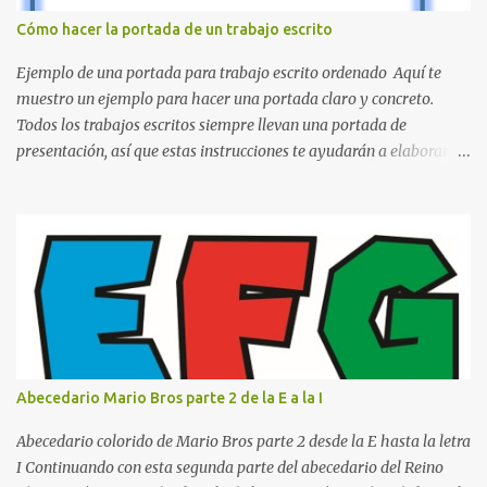
inspirado en los niveles de los juegos. Formas icónicas : No te
Cómo hacer la portada de un trabajo escrito
pierdas la letra O , diseñada con ese estilo geométrico tan carac...
Ejemplo de una portada para trabajo escrito ordenado Aquí te
muestro un ejemplo para hacer una portada claro y concreto.
Todos los trabajos escritos siempre llevan una portada de
presentación, así que estas instrucciones te ayudarán a elaborar
una portada con todos los datos que se necesitan para presentar
durante todo tu ciclo escolar. Y si tienes amigos también puedes
compartir el enlace de este artículo para que así como a ti también
ellos se puedan guiar con esta explicación. Los datos esenciales
para una portada para presentar un trabajo escrito a mano o
impreso son los siguientes y en este orden: Nombre de la escuela o
del instituto (Es muy importante este dato) Título del trabajo
(Puede ser: Ensayo sobre la lectura, o Informe de computación)
Nombre completo del alumno que va a presentar dicho trabajo
Abecedario Mario Bros parte 2 de la E a la I
escrito La clase, materia ó asignatura Grupo Nombre del maestro
o catedrático Ciudad y fecha...
Abecedario colorido de Mario Bros parte 2 desde la E hasta la letra
I Continuando con esta segunda parte del abecedario del Reino