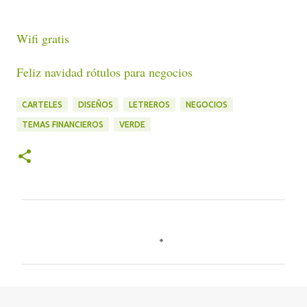
Wifi gratis
Feliz navidad rótulos para negocios
CARTELES
DISEÑOS
LETREROS
NEGOCIOS
TEMAS FINANCIEROS
VERDE
C
o
m
e
n