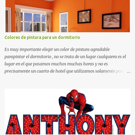
Colores de pintura para un dormitorio
Es muy importante elegir un color de pintura agradable
parapintar el dormitorio , no se trata de un lugar cualquiera es el
lugar en el que pasamos muchos muchas horas y no es
precisamente un cuarto de hotel que utilizamos solamente para
dormir, se trata de un lugar propio que utilizamos todos los días y
por ende debemos tratar de que éste sea un lugar muy agradable y
cómodo y también para nuestra vista. Te mostramos algunas
sugerencias que pueden brindar la elegancia y estilo que buscas
para tu dormitorio. El color naranja es una buena opción para
recibir esa luz y felicidad que todo ser humano necesita. El color
blanco es ideal para lograr el relax total, es un color que va con
todo y además es color bastante limpio que te dará esa sensación