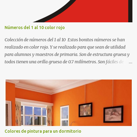
s
Números del 1 al 10 color rojo
Colección de números del 1 al 10 Estos bonitos números se han
realizado en color rojo. Y se realizado para que sean de utilidad
para alumnos y maestros de primaria. Son de estructura gruesa y
todos tienen una orilla gruesa de 0.7 milímetros. Son fáciles de
recortar y se pueden utilizar en variedad de cosas como ser
recortes para tareas escolares, para hacer juegos infantiles
matemáticos, para decorar los cumpleaños de los niños, entre
otras cosas.
Colores de pintura para un dormitorio