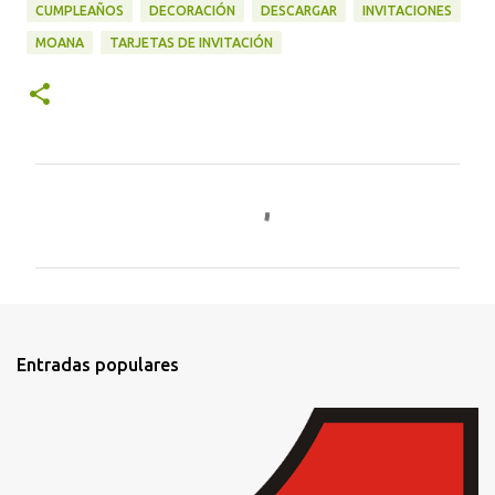
CUMPLEAÑOS
DECORACIÓN
DESCARGAR
INVITACIONES
MOANA
TARJETAS DE INVITACIÓN
C
o
m
e
n
t
Entradas populares
a
r
i
o