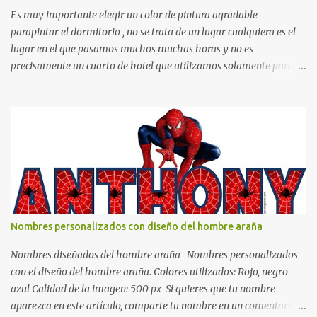
Es muy importante elegir un color de pintura agradable
parapintar el dormitorio , no se trata de un lugar cualquiera es el
lugar en el que pasamos muchos muchas horas y no es
precisamente un cuarto de hotel que utilizamos solamente para
dormir, se trata de un lugar propio que utilizamos todos los días y
por ende debemos tratar de que éste sea un lugar muy agradable y
cómodo y también para nuestra vista. Te mostramos algunas
sugerencias que pueden brindar la elegancia y estilo que buscas
para tu dormitorio. El color naranja es una buena opción para
recibir esa luz y felicidad que todo ser humano necesita. El color
blanco es ideal para lograr el relax total, es un color que va con
todo y además es color bastante limpio que te dará esa sensación
de calidez. Los colores terra son excelentes para usar en el
Nombres personalizados con diseño del hombre araña
dormitorio nos brinda esa sensación de tranquilidad y confort. El
color gris es un color muy relajante y por lo tanto entra en la lista
Nombres diseñados del hombre araña Nombres personalizados
de colo...
con el diseño del hombre araña. Colores utilizados: Rojo, negro
azul Calidad de la imagen: 500 px Si quieres que tu nombre
aparezca en este artículo, comparte tu nombre en un comentario y