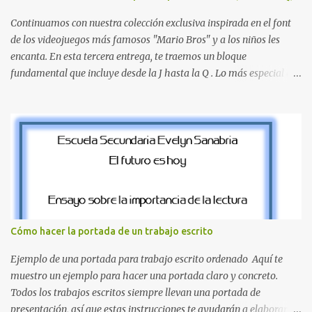
la letra A hasta la M, estableciendo el estilo geométrico y divertido
que define a toda la colección. Primera parte del juego de letras
Continuamos con nuestra colección exclusiva inspirada en el font
in...
de los videojuegos más famosos "Mario Bros" y a los niños les
encanta. En esta tercera entrega, te traemos un bloque
fundamental que incluye desde la J hasta la Q . Lo más especial de
este set es que hemos incluido la letra Ñ , esencial para todos
nuestros proyectos en español. Bloque de letras fuente Mario Bros
desde la J hasta la Q ¿Qué incluye este bloque de letras? En esta
sección de evecrea.com , encontrarás imágenes individuales en alta
resolución de las siguientes letras: Letras vibrantes : La J y la M en
el clásico rojo de la gorra de Mario. Tonos azules : La K y la Ñ , que
destacan por su diseño limpio y audaz. Colores secundarios : La L y
la Q en amarillo brillante, junto con la N y la P en un verde
inspirado en los niveles de los juegos. Formas icónicas : No te
Cómo hacer la portada de un trabajo escrito
pierdas la letra O , diseñada con ese estilo geométrico tan carac...
Ejemplo de una portada para trabajo escrito ordenado Aquí te
muestro un ejemplo para hacer una portada claro y concreto.
Todos los trabajos escritos siempre llevan una portada de
presentación, así que estas instrucciones te ayudarán a elaborar