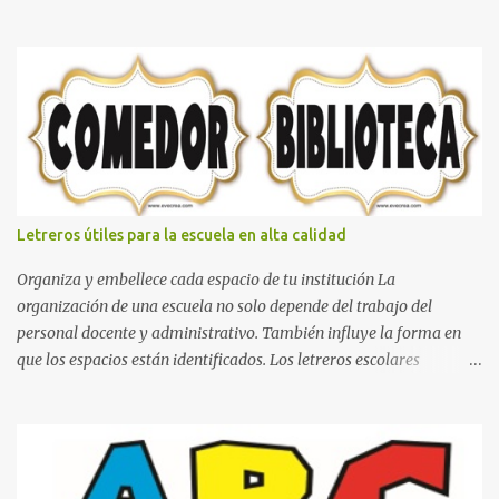
con gusto lo diseñamos. Nombres con diseños Spiderman Sonic
bella Cartel de feliz cumpleaños de héroes en pijamas Ideas para
decorar el dormitorio con pósters Cama con diseño de ring de
boxeo Ideas para decoraciones de fiestas infantiles Cosas bonitas
que se pueden hacer con gomas de coche
Letreros útiles para la escuela en alta calidad
Organiza y embellece cada espacio de tu institución La
organización de una escuela no solo depende del trabajo del
personal docente y administrativo. También influye la forma en
que los espacios están identificados. Los letreros escolares
cumplen una función práctica al orientar a estudiantes, padres de
familia, docentes y visitantes, pero además aportan un toque
decorativo que hace que la institución luzca más ordenada,
moderna y acogedora. Pensando en esta necesidad, he diseñado
una colección de letreros útiles para la escuela con un estilo