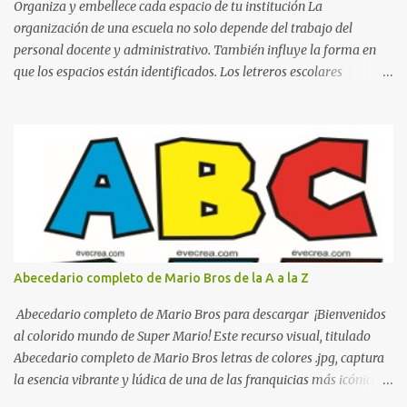
Organiza y embellece cada espacio de tu institución La
organización de una escuela no solo depende del trabajo del
personal docente y administrativo. También influye la forma en
que los espacios están identificados. Los letreros escolares
cumplen una función práctica al orientar a estudiantes, padres de
familia, docentes y visitantes, pero además aportan un toque
decorativo que hace que la institución luzca más ordenada,
moderna y acogedora. Pensando en esta necesidad, he diseñado
una colección de letreros útiles para la escuela con un estilo
elegante, fácil de leer y listo para imprimir en alta calidad. Su
diseño busca combinar funcionalidad y estética, logrando que
cualquier institución educativa proyecte una imagen más
organizada y profesional. ¿Por qué son importantes los letreros
Abecedario completo de Mario Bros de la A a la Z
escolares? En una escuela conviven diariamente cientos de
personas. Para quienes visitan la institución por primera vez,
Abecedario completo de Mario Bros para descargar ¡Bienvenidos
encontrar la biblioteca, la dirección o un aula específica puede
al colorido mundo de Super Mario! Este recurso visual, titulado
resultar c...
Abecedario completo de Mario Bros letras de colores .jpg, captura
la esencia vibrante y lúdica de una de las franquicias más icónicas
de los videojuegos. Este set de letras está diseñado para