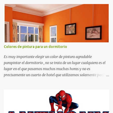
recortes para tareas escolares, para hacer juegos infantiles
matemáticos, para decorar los cumpleaños de los niños, entre
otras cosas.
Colores de pintura para un dormitorio
Es muy importante elegir un color de pintura agradable
parapintar el dormitorio , no se trata de un lugar cualquiera es el
lugar en el que pasamos muchos muchas horas y no es
precisamente un cuarto de hotel que utilizamos solamente para
dormir, se trata de un lugar propio que utilizamos todos los días y
por ende debemos tratar de que éste sea un lugar muy agradable y
cómodo y también para nuestra vista. Te mostramos algunas
sugerencias que pueden brindar la elegancia y estilo que buscas
para tu dormitorio. El color naranja es una buena opción para
recibir esa luz y felicidad que todo ser humano necesita. El color