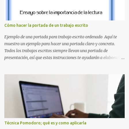
el clásico rojo de la gorra de Mario. Tonos azules : La K y la Ñ , que
destacan por su diseño limpio y audaz. Colores secundarios : La L y
la Q en amarillo brillante, junto con la N y la P en un verde
inspirado en los niveles de los juegos. Formas icónicas : No te
Cómo hacer la portada de un trabajo escrito
pierdas la letra O , diseñada con ese estilo geométrico tan carac...
Ejemplo de una portada para trabajo escrito ordenado Aquí te
muestro un ejemplo para hacer una portada claro y concreto.
Todos los trabajos escritos siempre llevan una portada de
presentación, así que estas instrucciones te ayudarán a elaborar
una portada con todos los datos que se necesitan para presentar
durante todo tu ciclo escolar. Y si tienes amigos también puedes
compartir el enlace de este artículo para que así como a ti también
ellos se puedan guiar con esta explicación. Los datos esenciales
para una portada para presentar un trabajo escrito a mano o
impreso son los siguientes y en este orden: Nombre de la escuela o
del instituto (Es muy importante este dato) Título del trabajo
(Puede ser: Ensayo sobre la lectura, o Informe de computación)
Nombre completo del alumno que va a presentar dicho trabajo
Técnica Pomodoro; qué es y como aplicarla
escrito La clase, materia ó asignatura Grupo Nombre del maestro