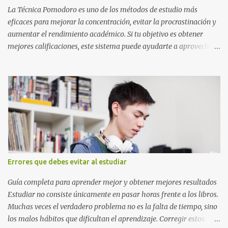
o catedrático Ciudad y fecha...
La Técnica Pomodoro es uno de los métodos de estudio más
eficaces para mejorar la concentración, evitar la procrastinación y
aumentar el rendimiento académico. Si tu objetivo es obtener
mejores calificaciones, este sistema puede ayudarte a aprovechar
cada minuto de estudio sin sentirte agotado. Técnica Pomodoro:
qué es, cómo funciona y cómo usarla para sacar mejores notas La
Técnica Pomodoro es un método de administración del tiempo
creado para mejorar la concentración y la productividad. Consiste
en dividir el estudio en bloques cortos de trabajo intenso,
separados por pequeños descansos que ayudan al cerebro a
recuperarse. A diferencia de estudiar durante horas seguidas, este
sistema aprovecha la capacidad natural del cerebro para
mantener la atención durante periodos limitados, lo que permite
Errores que debes evitar al estudiar
aprender más en menos tiempo y recordar mejor la información.
Si alguna vez has sentido que pasas muchas horas frente a los
Guía completa para aprender mejor y obtener mejores resultados
libros pero aprendes poco, la Técnica Pomodoro puede marcar u...
Estudiar no consiste únicamente en pasar horas frente a los libros.
Muchas veces el verdadero problema no es la falta de tiempo, sino
los malos hábitos que dificultan el aprendizaje. Corregir estos