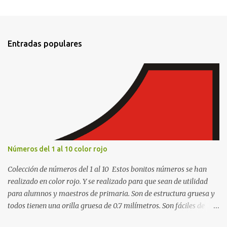
e
n
t
Entradas populares
a
r
i
o
s
Números del 1 al 10 color rojo
Colección de números del 1 al 10 Estos bonitos números se han
realizado en color rojo. Y se realizado para que sean de utilidad
para alumnos y maestros de primaria. Son de estructura gruesa y
todos tienen una orilla gruesa de 0.7 milímetros. Son fáciles de
recortar y se pueden utilizar en variedad de cosas como ser