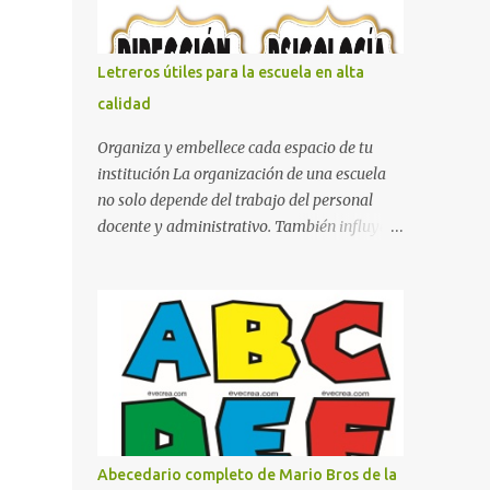
con pósters Cama con diseño de ring de
boxeo Ideas para decoraciones de fiestas
infantiles Cosas bonitas que se pueden hacer
Letreros útiles para la escuela en alta
con gomas de coche
calidad
Organiza y embellece cada espacio de tu
institución La organización de una escuela
no solo depende del trabajo del personal
docente y administrativo. También influye la
forma en que los espacios están
identificados. Los letreros escolares cumplen
una función práctica al orientar a
estudiantes, padres de familia, docentes y
visitantes, pero además aportan un toque
decorativo que hace que la institución luzca
más ordenada, moderna y acogedora.
Pensando en esta necesidad, he diseñado
una colección de letreros útiles para la
Abecedario completo de Mario Bros de la
escuela con un estilo elegante, fácil de leer y