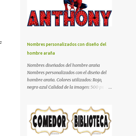
días y por ende debemos tratar de que éste
sea un lugar muy agradable y cómodo y
también para nuestra vista. Te mostramos
algunas sugerencias que pueden brindar la
elegancia y estilo que buscas para tu
e
dormitorio. El color naranja es una buena
Nombres personalizados con diseño del
opción para recibir esa luz y felicidad que
hombre araña
todo ser humano necesita. El color blanco es
ideal para lograr el relax total, es un color
Nombres diseñados del hombre araña
que va con todo y además es color bastante
Nombres personalizados con el diseño del
limpio que te dará esa sensación de calidez.
hombre araña. Colores utilizados: Rojo,
Los colores terra son excelentes para usar en
negro azul Calidad de la imagen: 500 px Si
el dormitorio nos brinda esa sensación de
quieres que tu nombre aparezca en este
tranquilidad y confort. El color gris es un
artículo, comparte tu nombre en un
color muy relajante y por lo tanto entra en
comentario y con gusto lo diseñamos.
la lista de colo...
Nombres con diseños Spiderman Sonic bella
Cartel de feliz cumpleaños de héroes en
pijamas Ideas para decorar el dormitorio