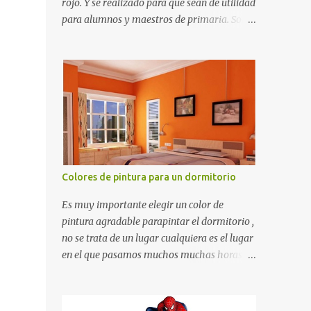
rojo. Y se realizado para que sean de utilidad
para alumnos y maestros de primaria. Son
de estructura gruesa y todos tienen una
orilla gruesa de 0.7 milímetros. Son fáciles
de recortar y se pueden utilizar en variedad
de cosas como ser recortes para tareas
escolares, para hacer juegos infantiles
matemáticos, para decorar los cumpleaños
de los niños, entre otras cosas.
Colores de pintura para un dormitorio
Es muy importante elegir un color de
pintura agradable parapintar el dormitorio ,
no se trata de un lugar cualquiera es el lugar
en el que pasamos muchos muchas horas y
no es precisamente un cuarto de hotel que
utilizamos solamente para dormir, se trata
de un lugar propio que utilizamos todos los