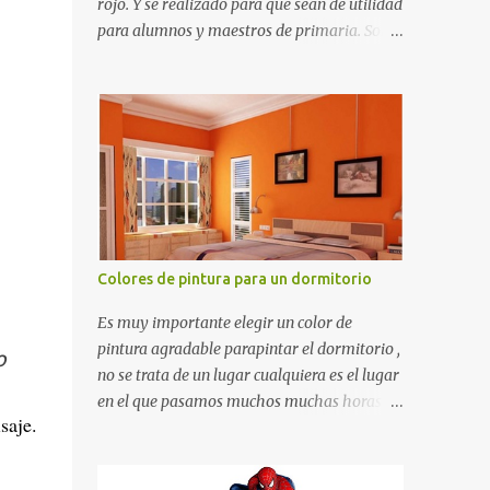
rojo. Y se realizado para que sean de utilidad
para alumnos y maestros de primaria. Son
de estructura gruesa y todos tienen una
orilla gruesa de 0.7 milímetros. Son fáciles
de recortar y se pueden utilizar en variedad
de cosas como ser recortes para tareas
escolares, para hacer juegos infantiles
matemáticos, para decorar los cumpleaños
de los niños, entre otras cosas.
Colores de pintura para un dormitorio
Es muy importante elegir un color de
pintura agradable parapintar el dormitorio ,
o
no se trata de un lugar cualquiera es el lugar
en el que pasamos muchos muchas horas y
saje.
no es precisamente un cuarto de hotel que
utilizamos solamente para dormir, se trata
de un lugar propio que utilizamos todos los