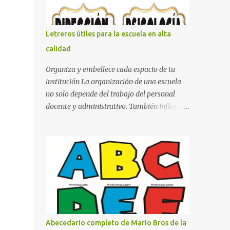
con pósters Cama con diseño de ring de
boxeo Ideas para decoraciones de fiestas
infantiles Cosas bonitas que se pueden hacer
Letreros útiles para la escuela en alta
con gomas de coche
calidad
Organiza y embellece cada espacio de tu
institución La organización de una escuela
no solo depende del trabajo del personal
docente y administrativo. También influye la
forma en que los espacios están
identificados. Los letreros escolares cumplen
una función práctica al orientar a
estudiantes, padres de familia, docentes y
visitantes, pero además aportan un toque
decorativo que hace que la institución luzca
más ordenada, moderna y acogedora.
Pensando en esta necesidad, he diseñado
una colección de letreros útiles para la
Abecedario completo de Mario Bros de la
escuela con un estilo elegante, fácil de leer y