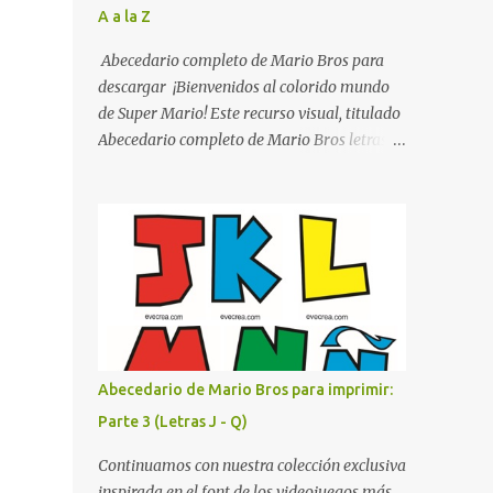
A a la Z
listo para imprimir en alta calidad. Su diseño
busca combinar funcionalidad y estética,
Abecedario completo de Mario Bros para
logrando que cualquier institución educativa
descargar ¡Bienvenidos al colorido mundo
proyecte una imagen más organizada y
de Super Mario! Este recurso visual, titulado
profesional. ¿Por qué son importantes los
Abecedario completo de Mario Bros letras
letreros escolares? En una escuela conviven
de colores .jpg, captura la esencia vibrante y
diariamente cientos de personas. Para
lúdica de una de las franquicias más icónicas
quienes visitan la institución por primera
de los videojuegos. Este set de letras está
vez, encontrar la biblioteca, la dirección o un
diseñado para transformar cualquier
aula específica puede resultar c...
mensaje en una aventura, utilizando la
tipografía clásica y robusta que los fans han
reconocido por décadas. En esta primera
sección, el abecedario nos presenta:
Identidad Visual: Un diseño de bloques con
Abecedario de Mario Bros para imprimir:
bordes negros gruesos que resaltan sobre
Parte 3 (Letras J - Q)
cualquier fondo. Paleta de Colores: Una
secuencia dinámica que alterna entre el rojo
Continuamos con nuestra colección exclusiva
de Mario, el verde de Luigi, y los tonos azul y
inspirada en el font de los videojuegos más