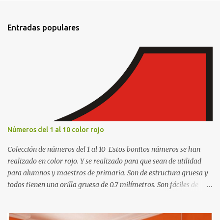
n
t
Entradas populares
a
r
i
o
s
Números del 1 al 10 color rojo
Colección de números del 1 al 10 Estos bonitos números se han
realizado en color rojo. Y se realizado para que sean de utilidad
para alumnos y maestros de primaria. Son de estructura gruesa y
todos tienen una orilla gruesa de 0.7 milímetros. Son fáciles de
recortar y se pueden utilizar en variedad de cosas como ser
recortes para tareas escolares, para hacer juegos infantiles