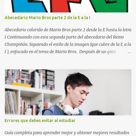
la Q en amarillo brillante, junto con la N y la P en un verde
inspirado en los niveles de los juegos. Formas icónicas : No te
Abecedario Mario Bros parte 2 de la E a la I
pierdas la letra O , diseñada con ese estilo geométrico tan carac...
Abecedario colorido de Mario Bros parte 2 desde la E hasta la letra
I Continuando con esta segunda parte del abecedario del Reino
Champiñón. Siguiendo el estilo de la imagen (que cubre de la E a la
I ), enfocado en el tema de Mario Bros. Después de un gran
comienzo, es hora de seguir recorriendo los niveles de nuestro
abecedario temático. En esta sección, nos enfocamos en el bloque
de letras que va desde la E hasta la I , las cuales puedes ver
detalladamente en la siguiente imagen, donde hemos unificados
las 5 letras en una sola imagen. Letras individuales para descargar
Letra E color azul Letra F color rojo Letra G color Verde Letra H
Letra I Estas letras no solo destacan por sus colores vibrantes y su
diseño geométrico inspirado en el Reino Champiñón, sino que
también representan elementos clave de la saga: · E de Estrella :
Errores que debes evitar al estudiar
El ítem que nos da la invencibilidad necesaria para atravesar
cualquier obstáculo. · ...
Guía completa para aprender mejor y obtener mejores resultados