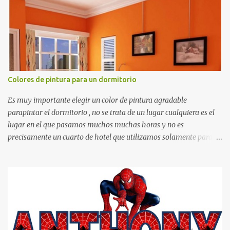
matemáticos, para decorar los cumpleaños de los niños, entre
otras cosas.
Colores de pintura para un dormitorio
Es muy importante elegir un color de pintura agradable
parapintar el dormitorio , no se trata de un lugar cualquiera es el
lugar en el que pasamos muchos muchas horas y no es
precisamente un cuarto de hotel que utilizamos solamente para
dormir, se trata de un lugar propio que utilizamos todos los días y
por ende debemos tratar de que éste sea un lugar muy agradable y
cómodo y también para nuestra vista. Te mostramos algunas
sugerencias que pueden brindar la elegancia y estilo que buscas
para tu dormitorio. El color naranja es una buena opción para
recibir esa luz y felicidad que todo ser humano necesita. El color
blanco es ideal para lograr el relax total, es un color que va con