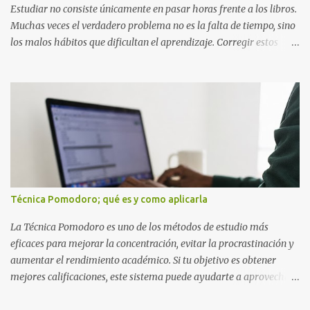
Estudiar no consiste únicamente en pasar horas frente a los libros.
Muchas veces el verdadero problema no es la falta de tiempo, sino
los malos hábitos que dificultan el aprendizaje. Corregir estos
errores puede ayudarte a comprender mejor los temas, recordar la
información durante más tiempo y sentirte más preparado para
exámenes, tareas y proyectos escolares. En esta guía descubrirás
cuáles son los errores más comunes al estudiar, por qué afectan tu
rendimiento y qué puedes hacer para evitarlos. Si eres estudiante
de primaria, secundaria, bachillerato o universidad, estos consejos
te ayudarán a desarrollar hábitos de estudio mucho más efectivos.
¿Por qué es importante identificar los errores al estudiar? Muchas
personas creen que estudiar durante varias horas garantiza
Técnica Pomodoro; qué es y como aplicarla
buenos resultados. Sin embargo, la calidad del estudio es mucho
más importante que la cantidad de tiempo invertido. Cuando
La Técnica Pomodoro es uno de los métodos de estudio más
detectas y corrige...
eficaces para mejorar la concentración, evitar la procrastinación y
aumentar el rendimiento académico. Si tu objetivo es obtener
mejores calificaciones, este sistema puede ayudarte a aprovechar
cada minuto de estudio sin sentirte agotado. Técnica Pomodoro: