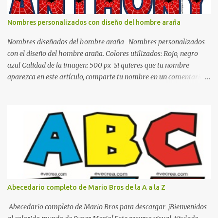
todo y además es color bastante limpio que te dará esa sensación
de calidez. Los colores terra son excelentes para usar en el
Nombres personalizados con diseño del hombre araña
dormitorio nos brinda esa sensación de tranquilidad y confort. El
color gris es un color muy relajante y por lo tanto entra en la lista
Nombres diseñados del hombre araña Nombres personalizados
de colo...
con el diseño del hombre araña. Colores utilizados: Rojo, negro
azul Calidad de la imagen: 500 px Si quieres que tu nombre
aparezca en este artículo, comparte tu nombre en un comentario y
con gusto lo diseñamos. Nombres con diseños Spiderman Sonic
bella Cartel de feliz cumpleaños de héroes en pijamas Ideas para
decorar el dormitorio con pósters Cama con diseño de ring de
boxeo Ideas para decoraciones de fiestas infantiles Cosas bonitas
que se pueden hacer con gomas de coche
Abecedario completo de Mario Bros de la A a la Z
Abecedario completo de Mario Bros para descargar ¡Bienvenidos