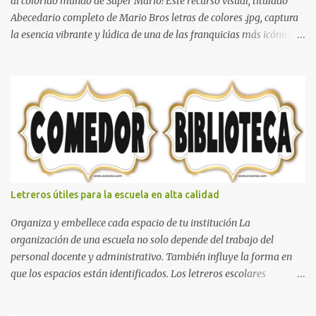
al colorido mundo de Super Mario! Este recurso visual, titulado
Abecedario completo de Mario Bros letras de colores .jpg, captura
la esencia vibrante y lúdica de una de las franquicias más icónicas
de los videojuegos. Este set de letras está diseñado para
transformar cualquier mensaje en una aventura, utilizando la
tipografía clásica y robusta que los fans han reconocido por
décadas. En esta primera sección, el abecedario nos presenta:
Identidad Visual: Un diseño de bloques con bordes negros gruesos
que resaltan sobre cualquier fondo. Paleta de Colores: Una
secuencia dinámica que alterna entre el rojo de Mario, el verde de
Luigi, y los tonos azul y amarillo clásicos de los elementos del
juego. Contenido Actual: La imagen muestra la organización desde
Letreros útiles para la escuela en alta calidad
la letra A hasta la M, estableciendo el estilo geométrico y divertido
que define a toda la colección. Primera parte del juego de letras
Organiza y embellece cada espacio de tu institución La
in...
organización de una escuela no solo depende del trabajo del
personal docente y administrativo. También influye la forma en
que los espacios están identificados. Los letreros escolares
cumplen una función práctica al orientar a estudiantes, padres de
familia, docentes y visitantes, pero además aportan un toque