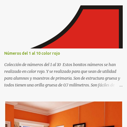
r
i
o
s
Números del 1 al 10 color rojo
Colección de números del 1 al 10 Estos bonitos números se han
realizado en color rojo. Y se realizado para que sean de utilidad
para alumnos y maestros de primaria. Son de estructura gruesa y
todos tienen una orilla gruesa de 0.7 milímetros. Son fáciles de
recortar y se pueden utilizar en variedad de cosas como ser
recortes para tareas escolares, para hacer juegos infantiles
matemáticos, para decorar los cumpleaños de los niños, entre
otras cosas.