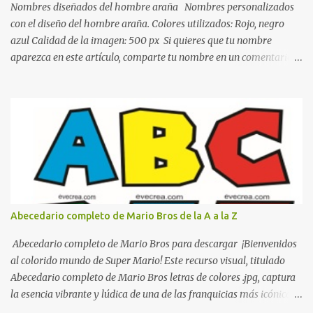
color gris es un color muy relajante y por lo tanto entra en la lista
Nombres diseñados del hombre araña Nombres personalizados
de colo...
con el diseño del hombre araña. Colores utilizados: Rojo, negro
azul Calidad de la imagen: 500 px Si quieres que tu nombre
aparezca en este artículo, comparte tu nombre en un comentario y
con gusto lo diseñamos. Nombres con diseños Spiderman Sonic
bella Cartel de feliz cumpleaños de héroes en pijamas Ideas para
decorar el dormitorio con pósters Cama con diseño de ring de
boxeo Ideas para decoraciones de fiestas infantiles Cosas bonitas
que se pueden hacer con gomas de coche
Abecedario completo de Mario Bros de la A a la Z
Abecedario completo de Mario Bros para descargar ¡Bienvenidos
al colorido mundo de Super Mario! Este recurso visual, titulado
Abecedario completo de Mario Bros letras de colores .jpg, captura
la esencia vibrante y lúdica de una de las franquicias más icónicas
de los videojuegos. Este set de letras está diseñado para