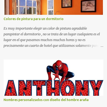
Colores de pintura para un dormitorio
Es muy importante elegir un color de pintura agradable
parapintar el dormitorio , no se trata de un lugar cualquiera es el
lugar en el que pasamos muchos muchas horas y no es
precisamente un cuarto de hotel que utilizamos solamente para
dormir, se trata de un lugar propio que utilizamos todos los días y
por ende debemos tratar de que éste sea un lugar muy agradable y
cómodo y también para nuestra vista. Te mostramos algunas
sugerencias que pueden brindar la elegancia y estilo que buscas
para tu dormitorio. El color naranja es una buena opción para
recibir esa luz y felicidad que todo ser humano necesita. El color
blanco es ideal para lograr el relax total, es un color que va con
todo y además es color bastante limpio que te dará esa sensación
de calidez. Los colores terra son excelentes para usar en el
Nombres personalizados con diseño del hombre araña
dormitorio nos brinda esa sensación de tranquilidad y confort. El