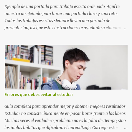
Ejemplo de una portada para trabajo escrito ordenado Aquí te
muestro un ejemplo para hacer una portada claro y concreto.
Todos los trabajos escritos siempre llevan una portada de
presentación, así que estas instrucciones te ayudarán a elaborar
una portada con todos los datos que se necesitan para presentar
durante todo tu ciclo escolar. Y si tienes amigos también puedes
compartir el enlace de este artículo para que así como a ti también
ellos se puedan guiar con esta explicación. Los datos esenciales
para una portada para presentar un trabajo escrito a mano o
impreso son los siguientes y en este orden: Nombre de la escuela o
del instituto (Es muy importante este dato) Título del trabajo
(Puede ser: Ensayo sobre la lectura, o Informe de computación)
Nombre completo del alumno que va a presentar dicho trabajo
Errores que debes evitar al estudiar
escrito La clase, materia ó asignatura Grupo Nombre del maestro
o catedrático Ciudad y fecha...
Guía completa para aprender mejor y obtener mejores resultados
Estudiar no consiste únicamente en pasar horas frente a los libros.
Muchas veces el verdadero problema no es la falta de tiempo, sino
los malos hábitos que dificultan el aprendizaje. Corregir estos