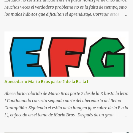
Muchas veces el verdadero problema no es la falta de tiempo, sino
los malos hábitos que dificultan el aprendizaje. Corregir estos
errores puede ayudarte a comprender mejor los temas, recordar la
información durante más tiempo y sentirte más preparado para
exámenes, tareas y proyectos escolares. En esta guía descubrirás
cuáles son los errores más comunes al estudiar, por qué afectan tu
rendimiento y qué puedes hacer para evitarlos. Si eres estudiante
de primaria, secundaria, bachillerato o universidad, estos consejos
te ayudarán a desarrollar hábitos de estudio mucho más efectivos.
¿Por qué es importante identificar los errores al estudiar? Muchas
personas creen que estudiar durante varias horas garantiza
Abecedario Mario Bros parte 2 de la E a la I
buenos resultados. Sin embargo, la calidad del estudio es mucho
más importante que la cantidad de tiempo invertido. Cuando
Abecedario colorido de Mario Bros parte 2 desde la E hasta la letra
detectas y corrige...
I Continuando con esta segunda parte del abecedario del Reino
Champiñón. Siguiendo el estilo de la imagen (que cubre de la E a la
I ), enfocado en el tema de Mario Bros. Después de un gran
comienzo, es hora de seguir recorriendo los niveles de nuestro
abecedario temático. En esta sección, nos enfocamos en el bloque