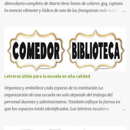
Abecedario completo de Mario Bros letras de colores .jpg, captura
la esencia vibrante y lúdica de una de las franquicias más icónicas
de los videojuegos. Este set de letras está diseñado para
transformar cualquier mensaje en una aventura, utilizando la
tipografía clásica y robusta que los fans han reconocido por
décadas. En esta primera sección, el abecedario nos presenta:
Identidad Visual: Un diseño de bloques con bordes negros gruesos
que resaltan sobre cualquier fondo. Paleta de Colores: Una
secuencia dinámica que alterna entre el rojo de Mario, el verde de
Luigi, y los tonos azul y amarillo clásicos de los elementos del
juego. Contenido Actual: La imagen muestra la organización desde
Letreros útiles para la escuela en alta calidad
la letra A hasta la M, estableciendo el estilo geométrico y divertido
que define a toda la colección. Primera parte del juego de letras
Organiza y embellece cada espacio de tu institución La
in...
organización de una escuela no solo depende del trabajo del
personal docente y administrativo. También influye la forma en
que los espacios están identificados. Los letreros escolares
cumplen una función práctica al orientar a estudiantes, padres de
familia, docentes y visitantes, pero además aportan un toque
decorativo que hace que la institución luzca más ordenada,