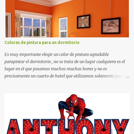
otras cosas.
Colores de pintura para un dormitorio
Es muy importante elegir un color de pintura agradable
parapintar el dormitorio , no se trata de un lugar cualquiera es el
lugar en el que pasamos muchos muchas horas y no es
precisamente un cuarto de hotel que utilizamos solamente para
dormir, se trata de un lugar propio que utilizamos todos los días y
por ende debemos tratar de que éste sea un lugar muy agradable y
cómodo y también para nuestra vista. Te mostramos algunas
sugerencias que pueden brindar la elegancia y estilo que buscas
para tu dormitorio. El color naranja es una buena opción para
recibir esa luz y felicidad que todo ser humano necesita. El color
blanco es ideal para lograr el relax total, es un color que va con
todo y además es color bastante limpio que te dará esa sensación