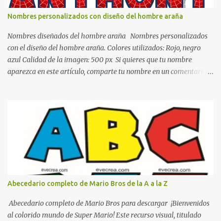
de calidez. Los colores terra son excelentes para usar en el
Nombres personalizados con diseño del hombre araña
dormitorio nos brinda esa sensación de tranquilidad y confort. El
color gris es un color muy relajante y por lo tanto entra en la lista
Nombres diseñados del hombre araña Nombres personalizados
de colo...
con el diseño del hombre araña. Colores utilizados: Rojo, negro
azul Calidad de la imagen: 500 px Si quieres que tu nombre
aparezca en este artículo, comparte tu nombre en un comentario y
con gusto lo diseñamos. Nombres con diseños Spiderman Sonic
bella Cartel de feliz cumpleaños de héroes en pijamas Ideas para
decorar el dormitorio con pósters Cama con diseño de ring de
boxeo Ideas para decoraciones de fiestas infantiles Cosas bonitas
que se pueden hacer con gomas de coche
Abecedario completo de Mario Bros de la A a la Z
Abecedario completo de Mario Bros para descargar ¡Bienvenidos
al colorido mundo de Super Mario! Este recurso visual, titulado