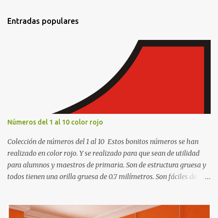
n
t
Entradas populares
a
r
i
o
s
Números del 1 al 10 color rojo
Colección de números del 1 al 10 Estos bonitos números se han
realizado en color rojo. Y se realizado para que sean de utilidad
para alumnos y maestros de primaria. Son de estructura gruesa y
todos tienen una orilla gruesa de 0.7 milímetros. Son fáciles de
recortar y se pueden utilizar en variedad de cosas como ser
recortes para tareas escolares, para hacer juegos infantiles
matemáticos, para decorar los cumpleaños de los niños, entre