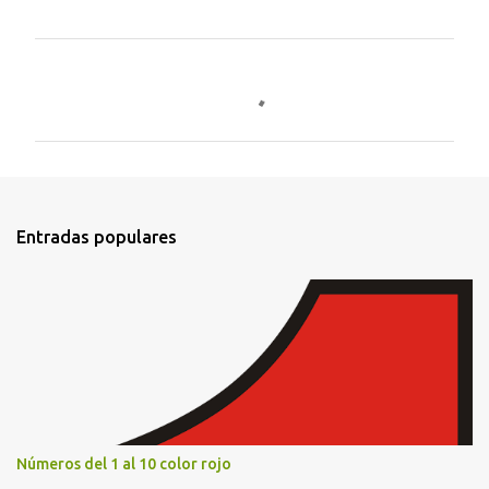
C
o
m
e
n
t
Entradas populares
a
r
i
o
s
Números del 1 al 10 color rojo