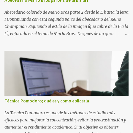
Abecedario Mario Bros parte 2 de la E a la I
buenos resultados. Sin embargo, la calidad del estudio es mucho
más importante que la cantidad de tiempo invertido. Cuando
Abecedario colorido de Mario Bros parte 2 desde la E hasta la letra
detectas y corrige...
I Continuando con esta segunda parte del abecedario del Reino
Champiñón. Siguiendo el estilo de la imagen (que cubre de la E a la
I ), enfocado en el tema de Mario Bros. Después de un gran
comienzo, es hora de seguir recorriendo los niveles de nuestro
abecedario temático. En esta sección, nos enfocamos en el bloque
de letras que va desde la E hasta la I , las cuales puedes ver
detalladamente en la siguiente imagen, donde hemos unificados
las 5 letras en una sola imagen. Letras individuales para descargar
Letra E color azul Letra F color rojo Letra G color Verde Letra H
Letra I Estas letras no solo destacan por sus colores vibrantes y su
diseño geométrico inspirado en el Reino Champiñón, sino que
también representan elementos clave de la saga: · E de Estrella :
Técnica Pomodoro; qué es y como aplicarla
El ítem que nos da la invencibilidad necesaria para atravesar
cualquier obstáculo. · ...
La Técnica Pomodoro es uno de los métodos de estudio más
eficaces para mejorar la concentración, evitar la procrastinación y
aumentar el rendimiento académico. Si tu objetivo es obtener