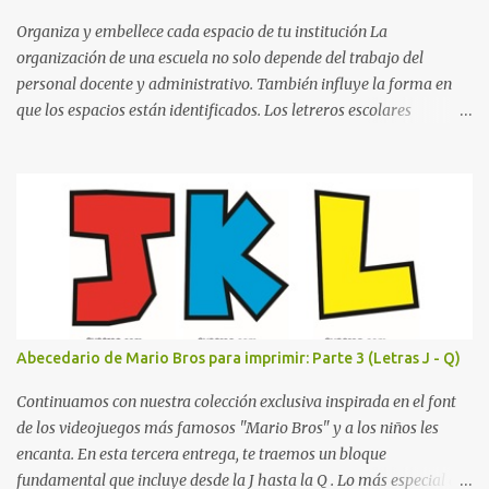
la letra A hasta la M, estableciendo el estilo geométrico y divertido
que define a toda la colección. Primera parte del juego de letras
Organiza y embellece cada espacio de tu institución La
in...
organización de una escuela no solo depende del trabajo del
personal docente y administrativo. También influye la forma en
que los espacios están identificados. Los letreros escolares
cumplen una función práctica al orientar a estudiantes, padres de
familia, docentes y visitantes, pero además aportan un toque
decorativo que hace que la institución luzca más ordenada,
moderna y acogedora. Pensando en esta necesidad, he diseñado
una colección de letreros útiles para la escuela con un estilo
elegante, fácil de leer y listo para imprimir en alta calidad. Su
diseño busca combinar funcionalidad y estética, logrando que
cualquier institución educativa proyecte una imagen más
organizada y profesional. ¿Por qué son importantes los letreros
Abecedario de Mario Bros para imprimir: Parte 3 (Letras J - Q)
escolares? En una escuela conviven diariamente cientos de
personas. Para quienes visitan la institución por primera vez,
Continuamos con nuestra colección exclusiva inspirada en el font
encontrar la biblioteca, la dirección o un aula específica puede
de los videojuegos más famosos "Mario Bros" y a los niños les
resultar c...
encanta. En esta tercera entrega, te traemos un bloque
fundamental que incluye desde la J hasta la Q . Lo más especial de