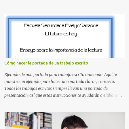
este set es que hemos incluido la letra Ñ , esencial para todos
nuestros proyectos en español. Bloque de letras fuente Mario Bros
desde la J hasta la Q ¿Qué incluye este bloque de letras? En esta
sección de evecrea.com , encontrarás imágenes individuales en alta
resolución de las siguientes letras: Letras vibrantes : La J y la M en
el clásico rojo de la gorra de Mario. Tonos azules : La K y la Ñ , que
destacan por su diseño limpio y audaz. Colores secundarios : La L y
la Q en amarillo brillante, junto con la N y la P en un verde
inspirado en los niveles de los juegos. Formas icónicas : No te
Cómo hacer la portada de un trabajo escrito
pierdas la letra O , diseñada con ese estilo geométrico tan carac...
Ejemplo de una portada para trabajo escrito ordenado Aquí te
muestro un ejemplo para hacer una portada claro y concreto.
Todos los trabajos escritos siempre llevan una portada de
presentación, así que estas instrucciones te ayudarán a elaborar
una portada con todos los datos que se necesitan para presentar
durante todo tu ciclo escolar. Y si tienes amigos también puedes
compartir el enlace de este artículo para que así como a ti también
ellos se puedan guiar con esta explicación. Los datos esenciales