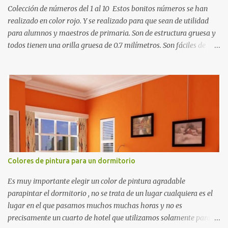
Colección de números del 1 al 10 Estos bonitos números se han
realizado en color rojo. Y se realizado para que sean de utilidad
para alumnos y maestros de primaria. Son de estructura gruesa y
todos tienen una orilla gruesa de 0.7 milímetros. Son fáciles de
recortar y se pueden utilizar en variedad de cosas como ser
recortes para tareas escolares, para hacer juegos infantiles
matemáticos, para decorar los cumpleaños de los niños, entre
otras cosas.
Colores de pintura para un dormitorio
Es muy importante elegir un color de pintura agradable
parapintar el dormitorio , no se trata de un lugar cualquiera es el
lugar en el que pasamos muchos muchas horas y no es
precisamente un cuarto de hotel que utilizamos solamente para