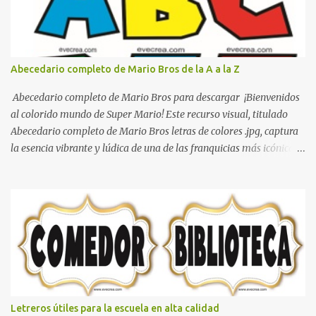
Abecedario completo de Mario Bros de la A a la Z
Abecedario completo de Mario Bros para descargar ¡Bienvenidos
al colorido mundo de Super Mario! Este recurso visual, titulado
Abecedario completo de Mario Bros letras de colores .jpg, captura
la esencia vibrante y lúdica de una de las franquicias más icónicas
de los videojuegos. Este set de letras está diseñado para
transformar cualquier mensaje en una aventura, utilizando la
tipografía clásica y robusta que los fans han reconocido por
décadas. En esta primera sección, el abecedario nos presenta:
Identidad Visual: Un diseño de bloques con bordes negros gruesos
que resaltan sobre cualquier fondo. Paleta de Colores: Una
secuencia dinámica que alterna entre el rojo de Mario, el verde de
Luigi, y los tonos azul y amarillo clásicos de los elementos del
juego. Contenido Actual: La imagen muestra la organización desde
Letreros útiles para la escuela en alta calidad