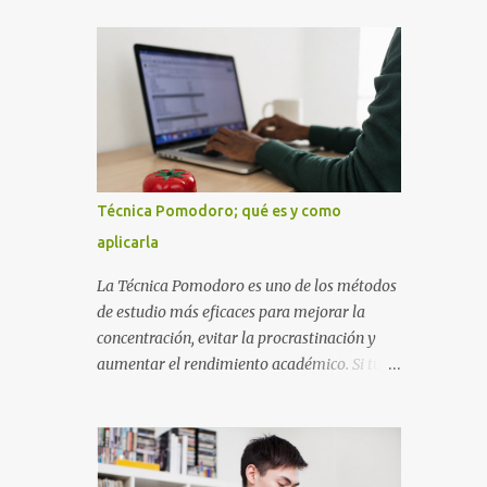
diseñada con ese estilo geométrico tan
instrucciones te ayudarán a elaborar una
carac...
portada con todos los datos que se necesitan
para presentar durante todo tu ciclo escolar.
Y si tienes amigos también puedes
compartir el enlace de este artículo para que
así como a ti también ellos se puedan guiar
con esta explicación. Los datos esenciales
para una portada para presentar un trabajo
Técnica Pomodoro; qué es y como
escrito a mano o impreso son los siguientes
aplicarla
y en este orden: Nombre de la escuela o del
instituto (Es muy importante este dato)
La Técnica Pomodoro es uno de los métodos
Título del trabajo (Puede ser: Ensayo sobre
de estudio más eficaces para mejorar la
la lectura, o Informe de computación)
concentración, evitar la procrastinación y
Nombre completo del alumno que va a
aumentar el rendimiento académico. Si tu
presentar dicho trabajo escrito La clase,
objetivo es obtener mejores calificaciones,
materia ó asignatura Grupo Nombre del
este sistema puede ayudarte a aprovechar
maestro o catedrático Ciudad y fecha...
cada minuto de estudio sin sentirte agotado.
Técnica Pomodoro: qué es, cómo funciona y