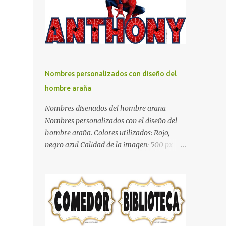
días y por ende debemos tratar de que éste
sea un lugar muy agradable y cómodo y
también para nuestra vista. Te mostramos
algunas sugerencias que pueden brindar la
elegancia y estilo que buscas para tu
dormitorio. El color naranja es una buena
Nombres personalizados con diseño del
opción para recibir esa luz y felicidad que
hombre araña
todo ser humano necesita. El color blanco es
ideal para lograr el relax total, es un color
Nombres diseñados del hombre araña
que va con todo y además es color bastante
Nombres personalizados con el diseño del
limpio que te dará esa sensación de calidez.
hombre araña. Colores utilizados: Rojo,
Los colores terra son excelentes para usar en
negro azul Calidad de la imagen: 500 px Si
el dormitorio nos brinda esa sensación de
quieres que tu nombre aparezca en este
tranquilidad y confort. El color gris es un
artículo, comparte tu nombre en un
color muy relajante y por lo tanto entra en
comentario y con gusto lo diseñamos.
la lista de colo...
Nombres con diseños Spiderman Sonic bella
Cartel de feliz cumpleaños de héroes en
pijamas Ideas para decorar el dormitorio