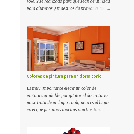
rojo. Y se realizado para que sean de utilidad
para alumnos y maestros de primaria. Son
de estructura gruesa y todos tienen una
orilla gruesa de 0.7 milímetros. Son fáciles
de recortar y se pueden utilizar en variedad
de cosas como ser recortes para tareas
escolares, para hacer juegos infantiles
matemáticos, para decorar los cumpleaños
de los niños, entre otras cosas.
Colores de pintura para un dormitorio
Es muy importante elegir un color de
pintura agradable parapintar el dormitorio ,
no se trata de un lugar cualquiera es el lugar
en el que pasamos muchos muchas horas y
no es precisamente un cuarto de hotel que
utilizamos solamente para dormir, se trata
de un lugar propio que utilizamos todos los