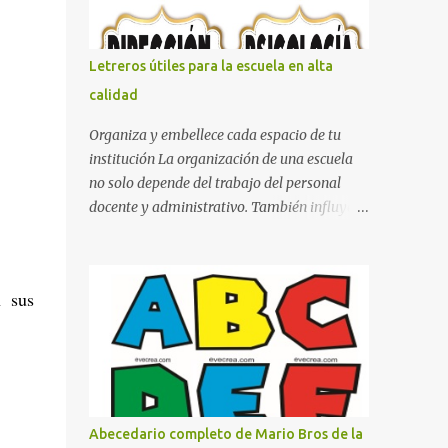
con pósters Cama con diseño de ring de
boxeo Ideas para decoraciones de fiestas
infantiles Cosas bonitas que se pueden hacer
Letreros útiles para la escuela en alta
con gomas de coche
calidad
Organiza y embellece cada espacio de tu
institución La organización de una escuela
no solo depende del trabajo del personal
docente y administrativo. También influye la
forma en que los espacios están
identificados. Los letreros escolares cumplen
una función práctica al orientar a
n sus
estudiantes, padres de familia, docentes y
visitantes, pero además aportan un toque
decorativo que hace que la institución luzca
más ordenada, moderna y acogedora.
Pensando en esta necesidad, he diseñado
una colección de letreros útiles para la
Abecedario completo de Mario Bros de la
escuela con un estilo elegante, fácil de leer y