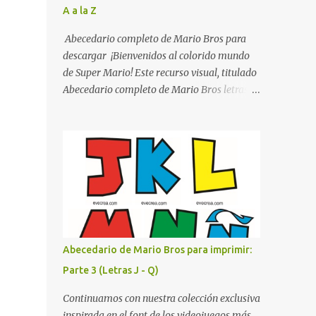
A a la Z
listo para imprimir en alta calidad. Su diseño
busca combinar funcionalidad y estética,
Abecedario completo de Mario Bros para
logrando que cualquier institución educativa
descargar ¡Bienvenidos al colorido mundo
proyecte una imagen más organizada y
de Super Mario! Este recurso visual, titulado
profesional. ¿Por qué son importantes los
Abecedario completo de Mario Bros letras
letreros escolares? En una escuela conviven
de colores .jpg, captura la esencia vibrante y
diariamente cientos de personas. Para
lúdica de una de las franquicias más icónicas
quienes visitan la institución por primera
de los videojuegos. Este set de letras está
vez, encontrar la biblioteca, la dirección o un
diseñado para transformar cualquier
aula específica puede resultar c...
mensaje en una aventura, utilizando la
tipografía clásica y robusta que los fans han
reconocido por décadas. En esta primera
sección, el abecedario nos presenta:
Identidad Visual: Un diseño de bloques con
Abecedario de Mario Bros para imprimir:
bordes negros gruesos que resaltan sobre
Parte 3 (Letras J - Q)
cualquier fondo. Paleta de Colores: Una
secuencia dinámica que alterna entre el rojo
Continuamos con nuestra colección exclusiva
de Mario, el verde de Luigi, y los tonos azul y
inspirada en el font de los videojuegos más