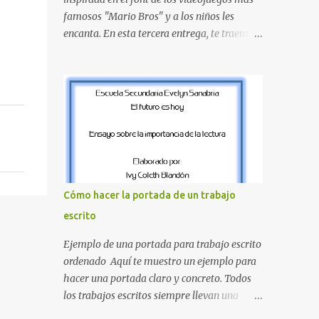
amarillo clásicos de los elementos del juego.
famosos "Mario Bros" y a los niños les
Contenido Actual: La imagen muestra la
encanta. En esta tercera entrega, te traemos
organización desde la letra A hasta la M,
un bloque fundamental que incluye desde la
estableciendo el estilo geométrico y
J hasta la Q . Lo más especial de este set es
divertido que define a toda la colección.
que hemos incluido la letra Ñ , esencial para
Primera parte del juego de letras in...
todos nuestros proyectos en español. Bloque
de letras fuente Mario Bros desde la J hasta
la Q ¿Qué incluye este bloque de letras? En
esta sección de evecrea.com , encontrarás
imágenes individuales en alta resolución de
las siguientes letras: Letras vibrantes : La J y
Cómo hacer la portada de un trabajo
la M en el clásico rojo de la gorra de Mario.
escrito
Tonos azules : La K y la Ñ , que destacan por
su diseño limpio y audaz. Colores
Ejemplo de una portada para trabajo escrito
secundarios : La L y la Q en amarillo
ordenado Aquí te muestro un ejemplo para
brillante, junto con la N y la P en un verde
hacer una portada claro y concreto. Todos
inspirado en los niveles de los juegos.
los trabajos escritos siempre llevan una
Formas icónicas : No te pierdas la letra O ,
portada de presentación, así que estas