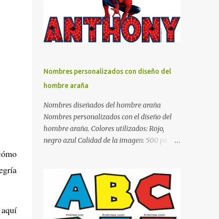
días y por ende debemos tratar de que éste
sea un lugar muy agradable y cómodo y
también para nuestra vista. Te mostramos
algunas sugerencias que pueden brindar la
elegancia y estilo que buscas para tu
dormitorio. El color naranja es una buena
Nombres personalizados con diseño del
opción para recibir esa luz y felicidad que
hombre araña
todo ser humano necesita. El color blanco es
ideal para lograr el relax total, es un color
Nombres diseñados del hombre araña
que va con todo y además es color bastante
Nombres personalizados con el diseño del
limpio que te dará esa sensación de calidez.
hombre araña. Colores utilizados: Rojo,
Los colores terra son excelentes para usar en
negro azul Calidad de la imagen: 500 px Si
el dormitorio nos brinda esa sensación de
quieres que tu nombre aparezca en este
 cómo
tranquilidad y confort. El color gris es un
artículo, comparte tu nombre en un
egría
color muy relajante y por lo tanto entra en
comentario y con gusto lo diseñamos.
la lista de colo...
Nombres con diseños Spiderman Sonic bella
Cartel de feliz cumpleaños de héroes en
 aquí
pijamas Ideas para decorar el dormitorio