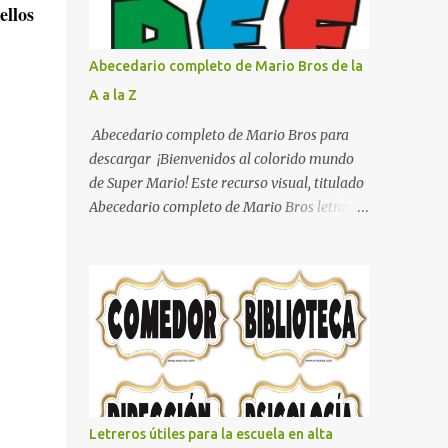
con pósters Cama con diseño de ring de
ellos
boxeo Ideas para decoraciones de fiestas
infantiles Cosas bonitas que se pueden hacer
Abecedario completo de Mario Bros de la
con gomas de coche
A a la Z
Abecedario completo de Mario Bros para
descargar ¡Bienvenidos al colorido mundo
de Super Mario! Este recurso visual, titulado
Abecedario completo de Mario Bros letras
de colores .jpg, captura la esencia vibrante y
lúdica de una de las franquicias más icónicas
de los videojuegos. Este set de letras está
diseñado para transformar cualquier
mensaje en una aventura, utilizando la
tipografía clásica y robusta que los fans han
reconocido por décadas. En esta primera
sección, el abecedario nos presenta:
Identidad Visual: Un diseño de bloques con
Letreros útiles para la escuela en alta
bordes negros gruesos que resaltan sobre