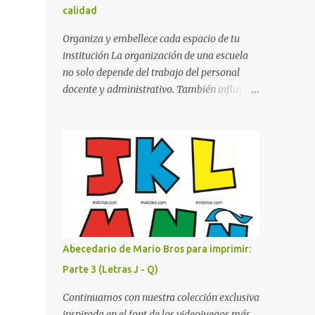
calidad
cualquier fondo. Paleta de Colores: Una
secuencia dinámica que alterna entre el rojo
Organiza y embellece cada espacio de tu
de Mario, el verde de Luigi, y los tonos azul y
institución La organización de una escuela
amarillo clásicos de los elementos del juego.
no solo depende del trabajo del personal
Contenido Actual: La imagen muestra la
docente y administrativo. También influye la
organización desde la letra A hasta la M,
forma en que los espacios están
estableciendo el estilo geométrico y
identificados. Los letreros escolares cumplen
divertido que define a toda la colección.
una función práctica al orientar a
Primera parte del juego de letras in...
estudiantes, padres de familia, docentes y
visitantes, pero además aportan un toque
decorativo que hace que la institución luzca
más ordenada, moderna y acogedora.
Pensando en esta necesidad, he diseñado
una colección de letreros útiles para la
Abecedario de Mario Bros para imprimir:
escuela con un estilo elegante, fácil de leer y
Parte 3 (Letras J - Q)
listo para imprimir en alta calidad. Su diseño
busca combinar funcionalidad y estética,
Continuamos con nuestra colección exclusiva
logrando que cualquier institución educativa
inspirada en el font de los videojuegos más