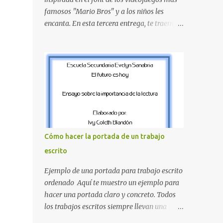
proyecte una imagen más organizada y
famosos "Mario Bros" y a los niños les
profesional. ¿Por qué son importantes los
encanta. En esta tercera entrega, te traemos
letreros escolares? En una escuela conviven
un bloque fundamental que incluye desde la
diariamente cientos de personas. Para
J hasta la Q . Lo más especial de este set es
quienes visitan la institución por primera
que hemos incluido la letra Ñ , esencial para
vez, encontrar la biblioteca, la dirección o un
todos nuestros proyectos en español. Bloque
aula específica puede resultar c...
de letras fuente Mario Bros desde la J hasta
la Q ¿Qué incluye este bloque de letras? En
esta sección de evecrea.com , encontrarás
imágenes individuales en alta resolución de
las siguientes letras: Letras vibrantes : La J y
Cómo hacer la portada de un trabajo
la M en el clásico rojo de la gorra de Mario.
escrito
Tonos azules : La K y la Ñ , que destacan por
su diseño limpio y audaz. Colores
Ejemplo de una portada para trabajo escrito
secundarios : La L y la Q en amarillo
ordenado Aquí te muestro un ejemplo para
brillante, junto con la N y la P en un verde
hacer una portada claro y concreto. Todos
inspirado en los niveles de los juegos.
los trabajos escritos siempre llevan una
Formas icónicas : No te pierdas la letra O ,
portada de presentación, así que estas