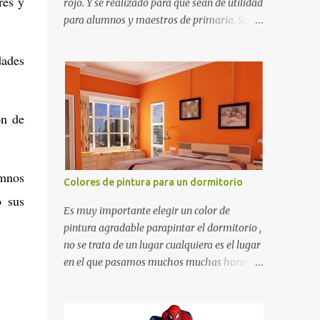
res y
rojo. Y se realizado para que sean de utilidad
para alumnos y maestros de primaria. Son
de estructura gruesa y todos tienen una
orilla gruesa de 0.7 milímetros. Son fáciles
dades
de recortar y se pueden utilizar en variedad
de cosas como ser recortes para tareas
escolares, para hacer juegos infantiles
ón de
matemáticos, para decorar los cumpleaños
de los niños, entre otras cosas.
umnos
Colores de pintura para un dormitorio
o sus
Es muy importante elegir un color de
pintura agradable parapintar el dormitorio ,
no se trata de un lugar cualquiera es el lugar
en el que pasamos muchos muchas horas y
no es precisamente un cuarto de hotel que
utilizamos solamente para dormir, se trata
de un lugar propio que utilizamos todos los