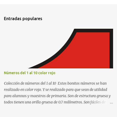
e
n
t
Entradas populares
a
r
i
o
s
Números del 1 al 10 color rojo
Colección de números del 1 al 10 Estos bonitos números se han
realizado en color rojo. Y se realizado para que sean de utilidad
para alumnos y maestros de primaria. Son de estructura gruesa y
todos tienen una orilla gruesa de 0.7 milímetros. Son fáciles de
recortar y se pueden utilizar en variedad de cosas como ser
recortes para tareas escolares, para hacer juegos infantiles