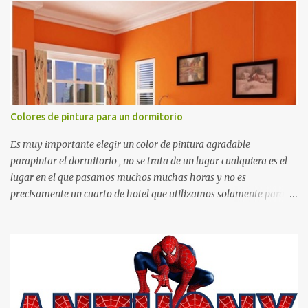
matemáticos, para decorar los cumpleaños de los niños, entre
otras cosas.
Colores de pintura para un dormitorio
Es muy importante elegir un color de pintura agradable
parapintar el dormitorio , no se trata de un lugar cualquiera es el
lugar en el que pasamos muchos muchas horas y no es
precisamente un cuarto de hotel que utilizamos solamente para
dormir, se trata de un lugar propio que utilizamos todos los días y
por ende debemos tratar de que éste sea un lugar muy agradable y
cómodo y también para nuestra vista. Te mostramos algunas
sugerencias que pueden brindar la elegancia y estilo que buscas
para tu dormitorio. El color naranja es una buena opción para
recibir esa luz y felicidad que todo ser humano necesita. El color