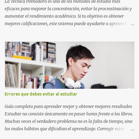
o catedrático Ciudad y fecha...
La Técnica Pomodoro es uno de los métodos de estudio más
eficaces para mejorar la concentración, evitar la procrastinación y
aumentar el rendimiento académico. Si tu objetivo es obtener
mejores calificaciones, este sistema puede ayudarte a aprovechar
cada minuto de estudio sin sentirte agotado. Técnica Pomodoro:
qué es, cómo funciona y cómo usarla para sacar mejores notas La
Técnica Pomodoro es un método de administración del tiempo
creado para mejorar la concentración y la productividad. Consiste
en dividir el estudio en bloques cortos de trabajo intenso,
separados por pequeños descansos que ayudan al cerebro a
recuperarse. A diferencia de estudiar durante horas seguidas, este
sistema aprovecha la capacidad natural del cerebro para
mantener la atención durante periodos limitados, lo que permite
Errores que debes evitar al estudiar
aprender más en menos tiempo y recordar mejor la información.
Si alguna vez has sentido que pasas muchas horas frente a los
Guía completa para aprender mejor y obtener mejores resultados
libros pero aprendes poco, la Técnica Pomodoro puede marcar u...
Estudiar no consiste únicamente en pasar horas frente a los libros.
Muchas veces el verdadero problema no es la falta de tiempo, sino
los malos hábitos que dificultan el aprendizaje. Corregir estos
errores puede ayudarte a comprender mejor los temas, recordar la