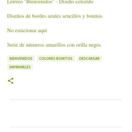
Letrero "Bienvenidos" - Diseño colorido
Diseños de bordes azules sencillos y bonitos
No estacionar aquí
Serie de números amarillos con orilla negra
BIENVENIDOS
COLORES BONITOS
DESCARGAR
IMPRIMIBLES
C
o
m