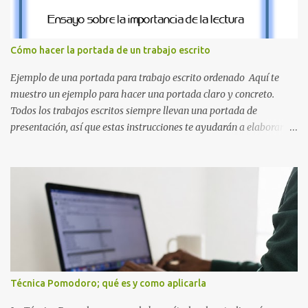
destacan por su diseño limpio y audaz. Colores secundarios : La L y
la Q en amarillo brillante, junto con la N y la P en un verde
inspirado en los niveles de los juegos. Formas icónicas : No te
Cómo hacer la portada de un trabajo escrito
pierdas la letra O , diseñada con ese estilo geométrico tan carac...
Ejemplo de una portada para trabajo escrito ordenado Aquí te
muestro un ejemplo para hacer una portada claro y concreto.
Todos los trabajos escritos siempre llevan una portada de
presentación, así que estas instrucciones te ayudarán a elaborar
una portada con todos los datos que se necesitan para presentar
durante todo tu ciclo escolar. Y si tienes amigos también puedes
compartir el enlace de este artículo para que así como a ti también
ellos se puedan guiar con esta explicación. Los datos esenciales
para una portada para presentar un trabajo escrito a mano o
impreso son los siguientes y en este orden: Nombre de la escuela o
del instituto (Es muy importante este dato) Título del trabajo
(Puede ser: Ensayo sobre la lectura, o Informe de computación)
Nombre completo del alumno que va a presentar dicho trabajo
Técnica Pomodoro; qué es y como aplicarla
escrito La clase, materia ó asignatura Grupo Nombre del maestro