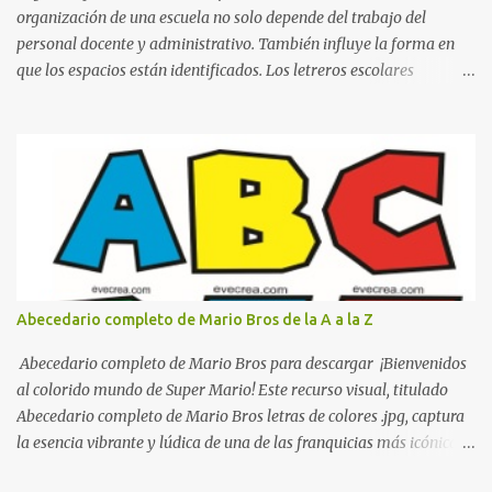
organización de una escuela no solo depende del trabajo del
personal docente y administrativo. También influye la forma en
que los espacios están identificados. Los letreros escolares
cumplen una función práctica al orientar a estudiantes, padres de
familia, docentes y visitantes, pero además aportan un toque
decorativo que hace que la institución luzca más ordenada,
moderna y acogedora. Pensando en esta necesidad, he diseñado
una colección de letreros útiles para la escuela con un estilo
elegante, fácil de leer y listo para imprimir en alta calidad. Su
diseño busca combinar funcionalidad y estética, logrando que
cualquier institución educativa proyecte una imagen más
organizada y profesional. ¿Por qué son importantes los letreros
Abecedario completo de Mario Bros de la A a la Z
escolares? En una escuela conviven diariamente cientos de
personas. Para quienes visitan la institución por primera vez,
Abecedario completo de Mario Bros para descargar ¡Bienvenidos
encontrar la biblioteca, la dirección o un aula específica puede
al colorido mundo de Super Mario! Este recurso visual, titulado
resultar c...
Abecedario completo de Mario Bros letras de colores .jpg, captura
la esencia vibrante y lúdica de una de las franquicias más icónicas
de los videojuegos. Este set de letras está diseñado para