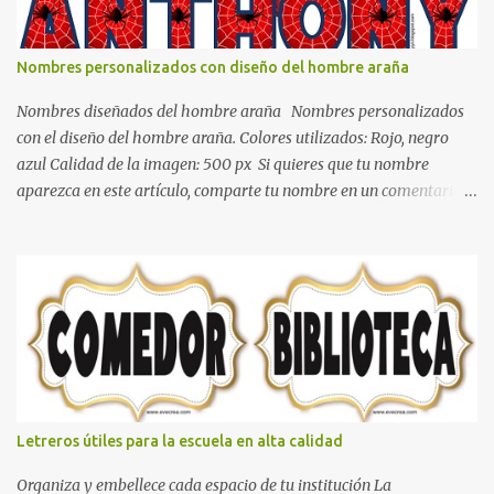
blanco es ideal para lograr el relax total, es un color que va con
todo y además es color bastante limpio que te dará esa sensación
de calidez. Los colores terra son excelentes para usar en el
Nombres personalizados con diseño del hombre araña
dormitorio nos brinda esa sensación de tranquilidad y confort. El
color gris es un color muy relajante y por lo tanto entra en la lista
Nombres diseñados del hombre araña Nombres personalizados
de colo...
con el diseño del hombre araña. Colores utilizados: Rojo, negro
azul Calidad de la imagen: 500 px Si quieres que tu nombre
aparezca en este artículo, comparte tu nombre en un comentario y
con gusto lo diseñamos. Nombres con diseños Spiderman Sonic
bella Cartel de feliz cumpleaños de héroes en pijamas Ideas para
decorar el dormitorio con pósters Cama con diseño de ring de
boxeo Ideas para decoraciones de fiestas infantiles Cosas bonitas
que se pueden hacer con gomas de coche
Letreros útiles para la escuela en alta calidad
Organiza y embellece cada espacio de tu institución La