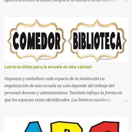
aparezca en este artículo, comparte tu nombre en un comentario y
con gusto lo diseñamos. Nombres con diseños Spiderman Sonic
bella Cartel de feliz cumpleaños de héroes en pijamas Ideas para
decorar el dormitorio con pósters Cama con diseño de ring de
boxeo Ideas para decoraciones de fiestas infantiles Cosas bonitas
que se pueden hacer con gomas de coche
Letreros útiles para la escuela en alta calidad
Organiza y embellece cada espacio de tu institución La
organización de una escuela no solo depende del trabajo del
personal docente y administrativo. También influye la forma en
que los espacios están identificados. Los letreros escolares
cumplen una función práctica al orientar a estudiantes, padres de
familia, docentes y visitantes, pero además aportan un toque
decorativo que hace que la institución luzca más ordenada,
moderna y acogedora. Pensando en esta necesidad, he diseñado