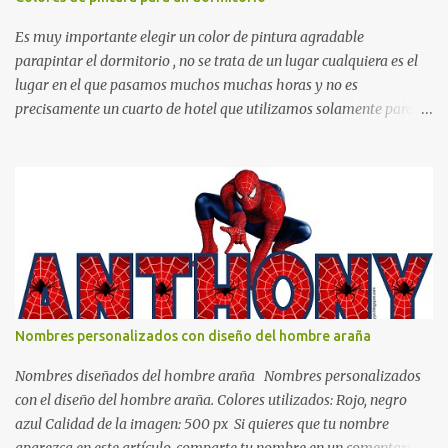
Es muy importante elegir un color de pintura agradable
parapintar el dormitorio , no se trata de un lugar cualquiera es el
lugar en el que pasamos muchos muchas horas y no es
precisamente un cuarto de hotel que utilizamos solamente para
dormir, se trata de un lugar propio que utilizamos todos los días y
por ende debemos tratar de que éste sea un lugar muy agradable y
cómodo y también para nuestra vista. Te mostramos algunas
sugerencias que pueden brindar la elegancia y estilo que buscas
para tu dormitorio. El color naranja es una buena opción para
recibir esa luz y felicidad que todo ser humano necesita. El color
blanco es ideal para lograr el relax total, es un color que va con
todo y además es color bastante limpio que te dará esa sensación
de calidez. Los colores terra son excelentes para usar en el
Nombres personalizados con diseño del hombre araña
dormitorio nos brinda esa sensación de tranquilidad y confort. El
color gris es un color muy relajante y por lo tanto entra en la lista
Nombres diseñados del hombre araña Nombres personalizados
de colo...
con el diseño del hombre araña. Colores utilizados: Rojo, negro
azul Calidad de la imagen: 500 px Si quieres que tu nombre