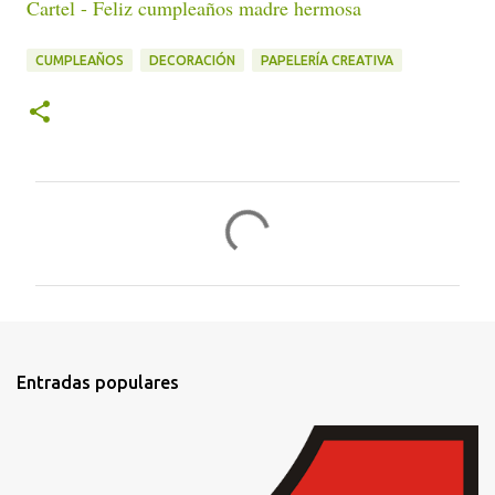
Cartel - Feliz cumpleaños madre hermosa
CUMPLEAÑOS
DECORACIÓN
PAPELERÍA CREATIVA
C
o
m
e
n
t
Entradas populares
a
r
i