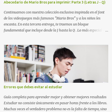
Abecedario de Mario Bros para imprimir: Parte 3 (Letras J - Q)
la letra A hasta la M, estableciendo el estilo geométrico y divertido
que define a toda la colección. Primera parte del juego de letras
Continuamos con nuestra colección exclusiva inspirada en el font
in...
de los videojuegos más famosos "Mario Bros" y a los niños les
encanta. En esta tercera entrega, te traemos un bloque
fundamental que incluye desde la J hasta la Q . Lo más especial de
este set es que hemos incluido la letra Ñ , esencial para todos
nuestros proyectos en español. Bloque de letras fuente Mario Bros
desde la J hasta la Q ¿Qué incluye este bloque de letras? En esta
sección de evecrea.com , encontrarás imágenes individuales en alta
resolución de las siguientes letras: Letras vibrantes : La J y la M en
el clásico rojo de la gorra de Mario. Tonos azules : La K y la Ñ , que
destacan por su diseño limpio y audaz. Colores secundarios : La L y
la Q en amarillo brillante, junto con la N y la P en un verde
inspirado en los niveles de los juegos. Formas icónicas : No te
Errores que debes evitar al estudiar
pierdas la letra O , diseñada con ese estilo geométrico tan carac...
Guía completa para aprender mejor y obtener mejores resultados
Estudiar no consiste únicamente en pasar horas frente a los libros.
Muchas veces el verdadero problema no es la falta de tiempo, sino