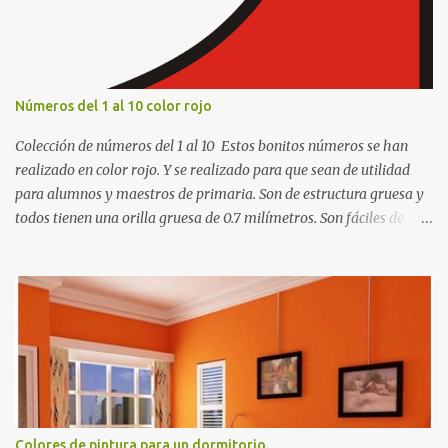
o
s
Números del 1 al 10 color rojo
Colección de números del 1 al 10 Estos bonitos números se han
realizado en color rojo. Y se realizado para que sean de utilidad
para alumnos y maestros de primaria. Son de estructura gruesa y
todos tienen una orilla gruesa de 0.7 milímetros. Son fáciles de
recortar y se pueden utilizar en variedad de cosas como ser
recortes para tareas escolares, para hacer juegos infantiles
matemáticos, para decorar los cumpleaños de los niños, entre
otras cosas.
Colores de pintura para un dormitorio