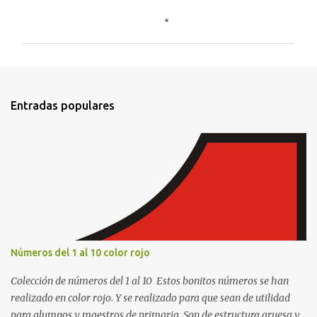
o
m
e
n
t
Entradas populares
a
r
i
o
s
Números del 1 al 10 color rojo
Colección de números del 1 al 10 Estos bonitos números se han
realizado en color rojo. Y se realizado para que sean de utilidad
para alumnos y maestros de primaria. Son de estructura gruesa y