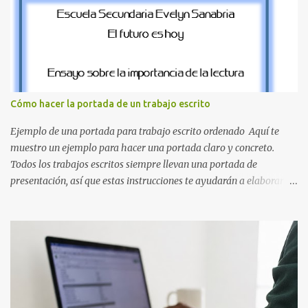
sección de evecrea.com , encontrarás imágenes individuales en alta
resolución de las siguientes letras: Letras vibrantes : La J y la M en
el clásico rojo de la gorra de Mario. Tonos azules : La K y la Ñ , que
destacan por su diseño limpio y audaz. Colores secundarios : La L y
la Q en amarillo brillante, junto con la N y la P en un verde
inspirado en los niveles de los juegos. Formas icónicas : No te
Cómo hacer la portada de un trabajo escrito
pierdas la letra O , diseñada con ese estilo geométrico tan carac...
Ejemplo de una portada para trabajo escrito ordenado Aquí te
muestro un ejemplo para hacer una portada claro y concreto.
Todos los trabajos escritos siempre llevan una portada de
presentación, así que estas instrucciones te ayudarán a elaborar
una portada con todos los datos que se necesitan para presentar
durante todo tu ciclo escolar. Y si tienes amigos también puedes
compartir el enlace de este artículo para que así como a ti también
ellos se puedan guiar con esta explicación. Los datos esenciales
para una portada para presentar un trabajo escrito a mano o
impreso son los siguientes y en este orden: Nombre de la escuela o
del instituto (Es muy importante este dato) Título del trabajo