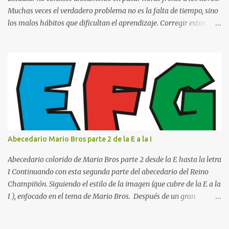
Muchas veces el verdadero problema no es la falta de tiempo, sino
los malos hábitos que dificultan el aprendizaje. Corregir estos
errores puede ayudarte a comprender mejor los temas, recordar la
información durante más tiempo y sentirte más preparado para
exámenes, tareas y proyectos escolares. En esta guía descubrirás
cuáles son los errores más comunes al estudiar, por qué afectan tu
rendimiento y qué puedes hacer para evitarlos. Si eres estudiante
de primaria, secundaria, bachillerato o universidad, estos consejos
te ayudarán a desarrollar hábitos de estudio mucho más efectivos.
¿Por qué es importante identificar los errores al estudiar? Muchas
personas creen que estudiar durante varias horas garantiza
Abecedario Mario Bros parte 2 de la E a la I
buenos resultados. Sin embargo, la calidad del estudio es mucho
más importante que la cantidad de tiempo invertido. Cuando
Abecedario colorido de Mario Bros parte 2 desde la E hasta la letra
detectas y corrige...
I Continuando con esta segunda parte del abecedario del Reino
Champiñón. Siguiendo el estilo de la imagen (que cubre de la E a la
I ), enfocado en el tema de Mario Bros. Después de un gran
comienzo, es hora de seguir recorriendo los niveles de nuestro
abecedario temático. En esta sección, nos enfocamos en el bloque