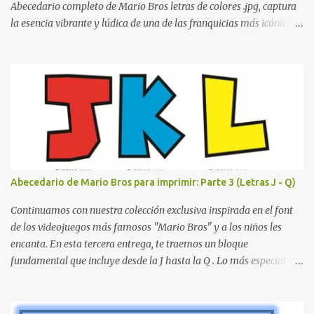
resultar c...
Abecedario completo de Mario Bros letras de colores .jpg, captura
la esencia vibrante y lúdica de una de las franquicias más icónicas
de los videojuegos. Este set de letras está diseñado para
transformar cualquier mensaje en una aventura, utilizando la
tipografía clásica y robusta que los fans han reconocido por
décadas. En esta primera sección, el abecedario nos presenta:
Identidad Visual: Un diseño de bloques con bordes negros gruesos
que resaltan sobre cualquier fondo. Paleta de Colores: Una
secuencia dinámica que alterna entre el rojo de Mario, el verde de
Luigi, y los tonos azul y amarillo clásicos de los elementos del
juego. Contenido Actual: La imagen muestra la organización desde
Abecedario de Mario Bros para imprimir: Parte 3 (Letras J - Q)
la letra A hasta la M, estableciendo el estilo geométrico y divertido
que define a toda la colección. Primera parte del juego de letras
Continuamos con nuestra colección exclusiva inspirada en el font
in...
de los videojuegos más famosos "Mario Bros" y a los niños les
encanta. En esta tercera entrega, te traemos un bloque
fundamental que incluye desde la J hasta la Q . Lo más especial de
este set es que hemos incluido la letra Ñ , esencial para todos
nuestros proyectos en español. Bloque de letras fuente Mario Bros
desde la J hasta la Q ¿Qué incluye este bloque de letras? En esta