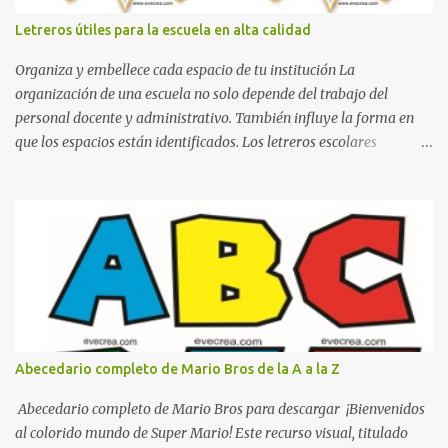
Letreros útiles para la escuela en alta calidad
Organiza y embellece cada espacio de tu institución La
organización de una escuela no solo depende del trabajo del
personal docente y administrativo. También influye la forma en
que los espacios están identificados. Los letreros escolares
cumplen una función práctica al orientar a estudiantes, padres de
familia, docentes y visitantes, pero además aportan un toque
decorativo que hace que la institución luzca más ordenada,
moderna y acogedora. Pensando en esta necesidad, he diseñado
una colección de letreros útiles para la escuela con un estilo
elegante, fácil de leer y listo para imprimir en alta calidad. Su
diseño busca combinar funcionalidad y estética, logrando que
cualquier institución educativa proyecte una imagen más
organizada y profesional. ¿Por qué son importantes los letreros
Abecedario completo de Mario Bros de la A a la Z
escolares? En una escuela conviven diariamente cientos de
personas. Para quienes visitan la institución por primera vez,
Abecedario completo de Mario Bros para descargar ¡Bienvenidos
encontrar la biblioteca, la dirección o un aula específica puede
al colorido mundo de Super Mario! Este recurso visual, titulado