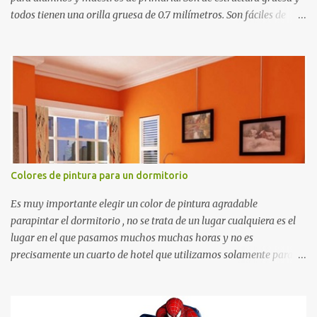
todos tienen una orilla gruesa de 0.7 milímetros. Son fáciles de
recortar y se pueden utilizar en variedad de cosas como ser
recortes para tareas escolares, para hacer juegos infantiles
matemáticos, para decorar los cumpleaños de los niños, entre
otras cosas.
Colores de pintura para un dormitorio
Es muy importante elegir un color de pintura agradable
parapintar el dormitorio , no se trata de un lugar cualquiera es el
lugar en el que pasamos muchos muchas horas y no es
precisamente un cuarto de hotel que utilizamos solamente para
dormir, se trata de un lugar propio que utilizamos todos los días y
por ende debemos tratar de que éste sea un lugar muy agradable y
cómodo y también para nuestra vista. Te mostramos algunas