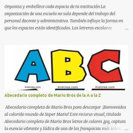
Organiza y embellece cada espacio de tu institución La
organización de una escuela no solo depende del trabajo del
personal docente y administrativo. También influye la forma en
que los espacios están identificados. Los letreros escolares
cumplen una función práctica al orientar a estudiantes, padres de
familia, docentes y visitantes, pero además aportan un toque
decorativo que hace que la institución luzca más ordenada,
moderna y acogedora. Pensando en esta necesidad, he diseñado
una colección de letreros útiles para la escuela con un estilo
elegante, fácil de leer y listo para imprimir en alta calidad. Su
diseño busca combinar funcionalidad y estética, logrando que
cualquier institución educativa proyecte una imagen más
organizada y profesional. ¿Por qué son importantes los letreros
Abecedario completo de Mario Bros de la A a la Z
escolares? En una escuela conviven diariamente cientos de
personas. Para quienes visitan la institución por primera vez,
Abecedario completo de Mario Bros para descargar ¡Bienvenidos
encontrar la biblioteca, la dirección o un aula específica puede
al colorido mundo de Super Mario! Este recurso visual, titulado
resultar c...
Abecedario completo de Mario Bros letras de colores .jpg, captura
la esencia vibrante y lúdica de una de las franquicias más icónicas