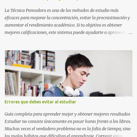
escrito La clase, materia ó asignatura Grupo Nombre del maestro
o catedrático Ciudad y fecha...
La Técnica Pomodoro es uno de los métodos de estudio más
eficaces para mejorar la concentración, evitar la procrastinación y
aumentar el rendimiento académico. Si tu objetivo es obtener
mejores calificaciones, este sistema puede ayudarte a aprovechar
cada minuto de estudio sin sentirte agotado. Técnica Pomodoro:
qué es, cómo funciona y cómo usarla para sacar mejores notas La
Técnica Pomodoro es un método de administración del tiempo
creado para mejorar la concentración y la productividad. Consiste
en dividir el estudio en bloques cortos de trabajo intenso,
separados por pequeños descansos que ayudan al cerebro a
recuperarse. A diferencia de estudiar durante horas seguidas, este
sistema aprovecha la capacidad natural del cerebro para
mantener la atención durante periodos limitados, lo que permite
Errores que debes evitar al estudiar
aprender más en menos tiempo y recordar mejor la información.
Si alguna vez has sentido que pasas muchas horas frente a los
Guía completa para aprender mejor y obtener mejores resultados
libros pero aprendes poco, la Técnica Pomodoro puede marcar u...
Estudiar no consiste únicamente en pasar horas frente a los libros.
Muchas veces el verdadero problema no es la falta de tiempo, sino
los malos hábitos que dificultan el aprendizaje. Corregir estos