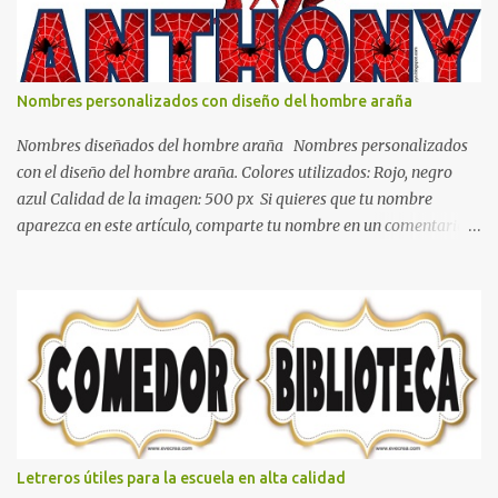
recibir esa luz y felicidad que todo ser humano necesita. El color
blanco es ideal para lograr el relax total, es un color que va con
todo y además es color bastante limpio que te dará esa sensación
de calidez. Los colores terra son excelentes para usar en el
Nombres personalizados con diseño del hombre araña
dormitorio nos brinda esa sensación de tranquilidad y confort. El
color gris es un color muy relajante y por lo tanto entra en la lista
Nombres diseñados del hombre araña Nombres personalizados
de colo...
con el diseño del hombre araña. Colores utilizados: Rojo, negro
azul Calidad de la imagen: 500 px Si quieres que tu nombre
aparezca en este artículo, comparte tu nombre en un comentario y
con gusto lo diseñamos. Nombres con diseños Spiderman Sonic
bella Cartel de feliz cumpleaños de héroes en pijamas Ideas para
decorar el dormitorio con pósters Cama con diseño de ring de
boxeo Ideas para decoraciones de fiestas infantiles Cosas bonitas
que se pueden hacer con gomas de coche
Letreros útiles para la escuela en alta calidad