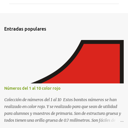
m
e
n
t
Entradas populares
a
r
i
o
s
Números del 1 al 10 color rojo
Colección de números del 1 al 10 Estos bonitos números se han
realizado en color rojo. Y se realizado para que sean de utilidad
para alumnos y maestros de primaria. Son de estructura gruesa y
todos tienen una orilla gruesa de 0.7 milímetros. Son fáciles de
recortar y se pueden utilizar en variedad de cosas como ser