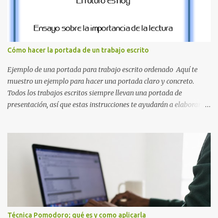
el clásico rojo de la gorra de Mario. Tonos azules : La K y la Ñ , que
destacan por su diseño limpio y audaz. Colores secundarios : La L y
la Q en amarillo brillante, junto con la N y la P en un verde
inspirado en los niveles de los juegos. Formas icónicas : No te
Cómo hacer la portada de un trabajo escrito
pierdas la letra O , diseñada con ese estilo geométrico tan carac...
Ejemplo de una portada para trabajo escrito ordenado Aquí te
muestro un ejemplo para hacer una portada claro y concreto.
Todos los trabajos escritos siempre llevan una portada de
presentación, así que estas instrucciones te ayudarán a elaborar
una portada con todos los datos que se necesitan para presentar
durante todo tu ciclo escolar. Y si tienes amigos también puedes
compartir el enlace de este artículo para que así como a ti también
ellos se puedan guiar con esta explicación. Los datos esenciales
para una portada para presentar un trabajo escrito a mano o
impreso son los siguientes y en este orden: Nombre de la escuela o
del instituto (Es muy importante este dato) Título del trabajo
(Puede ser: Ensayo sobre la lectura, o Informe de computación)
Nombre completo del alumno que va a presentar dicho trabajo
Técnica Pomodoro; qué es y como aplicarla