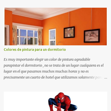
recortes para tareas escolares, para hacer juegos infantiles
matemáticos, para decorar los cumpleaños de los niños, entre
otras cosas.
Colores de pintura para un dormitorio
Es muy importante elegir un color de pintura agradable
parapintar el dormitorio , no se trata de un lugar cualquiera es el
lugar en el que pasamos muchos muchas horas y no es
precisamente un cuarto de hotel que utilizamos solamente para
dormir, se trata de un lugar propio que utilizamos todos los días y
por ende debemos tratar de que éste sea un lugar muy agradable y
cómodo y también para nuestra vista. Te mostramos algunas
sugerencias que pueden brindar la elegancia y estilo que buscas
para tu dormitorio. El color naranja es una buena opción para