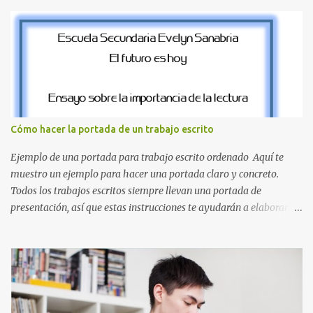
nuestros proyectos en español. Bloque de letras fuente Mario Bros
desde la J hasta la Q ¿Qué incluye este bloque de letras? En esta
sección de evecrea.com , encontrarás imágenes individuales en alta
resolución de las siguientes letras: Letras vibrantes : La J y la M en
el clásico rojo de la gorra de Mario. Tonos azules : La K y la Ñ , que
destacan por su diseño limpio y audaz. Colores secundarios : La L y
la Q en amarillo brillante, junto con la N y la P en un verde
inspirado en los niveles de los juegos. Formas icónicas : No te
Cómo hacer la portada de un trabajo escrito
pierdas la letra O , diseñada con ese estilo geométrico tan carac...
Ejemplo de una portada para trabajo escrito ordenado Aquí te
muestro un ejemplo para hacer una portada claro y concreto.
Todos los trabajos escritos siempre llevan una portada de
presentación, así que estas instrucciones te ayudarán a elaborar
una portada con todos los datos que se necesitan para presentar
durante todo tu ciclo escolar. Y si tienes amigos también puedes
compartir el enlace de este artículo para que así como a ti también
ellos se puedan guiar con esta explicación. Los datos esenciales
para una portada para presentar un trabajo escrito a mano o
impreso son los siguientes y en este orden: Nombre de la escuela o