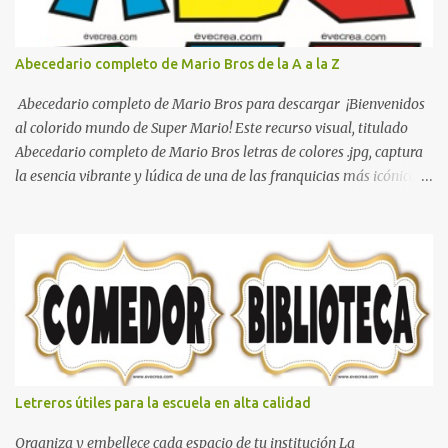
Abecedario completo de Mario Bros de la A a la Z
Abecedario completo de Mario Bros para descargar ¡Bienvenidos
al colorido mundo de Super Mario! Este recurso visual, titulado
Abecedario completo de Mario Bros letras de colores .jpg, captura
la esencia vibrante y lúdica de una de las franquicias más icónicas
de los videojuegos. Este set de letras está diseñado para
transformar cualquier mensaje en una aventura, utilizando la
tipografía clásica y robusta que los fans han reconocido por
décadas. En esta primera sección, el abecedario nos presenta:
Identidad Visual: Un diseño de bloques con bordes negros gruesos
que resaltan sobre cualquier fondo. Paleta de Colores: Una
secuencia dinámica que alterna entre el rojo de Mario, el verde de
Luigi, y los tonos azul y amarillo clásicos de los elementos del
juego. Contenido Actual: La imagen muestra la organización desde
Letreros útiles para la escuela en alta calidad
la letra A hasta la M, estableciendo el estilo geométrico y divertido
que define a toda la colección. Primera parte del juego de letras
Organiza y embellece cada espacio de tu institución La