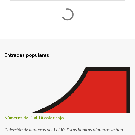
C
o
m
e
n
t
Entradas populares
a
r
i
o
s
Números del 1 al 10 color rojo
Colección de números del 1 al 10 Estos bonitos números se han