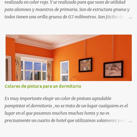
realizado en color rojo. Y se realizado para que sean de utilidad
para alumnos y maestros de primaria. Son de estructura gruesa y
todos tienen una orilla gruesa de 0.7 milímetros. Son fáciles de
recortar y se pueden utilizar en variedad de cosas como ser
recortes para tareas escolares, para hacer juegos infantiles
matemáticos, para decorar los cumpleaños de los niños, entre
otras cosas.
Colores de pintura para un dormitorio
Es muy importante elegir un color de pintura agradable
parapintar el dormitorio , no se trata de un lugar cualquiera es el
lugar en el que pasamos muchos muchas horas y no es
precisamente un cuarto de hotel que utilizamos solamente para
dormir, se trata de un lugar propio que utilizamos todos los días y
por ende debemos tratar de que éste sea un lugar muy agradable y