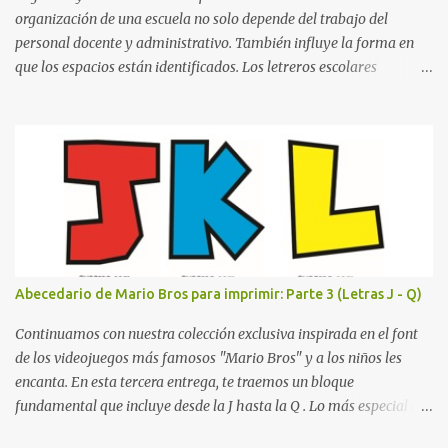
in...
organización de una escuela no solo depende del trabajo del
personal docente y administrativo. También influye la forma en
que los espacios están identificados. Los letreros escolares
cumplen una función práctica al orientar a estudiantes, padres de
familia, docentes y visitantes, pero además aportan un toque
decorativo que hace que la institución luzca más ordenada,
moderna y acogedora. Pensando en esta necesidad, he diseñado
una colección de letreros útiles para la escuela con un estilo
elegante, fácil de leer y listo para imprimir en alta calidad. Su
diseño busca combinar funcionalidad y estética, logrando que
cualquier institución educativa proyecte una imagen más
organizada y profesional. ¿Por qué son importantes los letreros
Abecedario de Mario Bros para imprimir: Parte 3 (Letras J - Q)
escolares? En una escuela conviven diariamente cientos de
personas. Para quienes visitan la institución por primera vez,
Continuamos con nuestra colección exclusiva inspirada en el font
encontrar la biblioteca, la dirección o un aula específica puede
de los videojuegos más famosos "Mario Bros" y a los niños les
resultar c...
encanta. En esta tercera entrega, te traemos un bloque
fundamental que incluye desde la J hasta la Q . Lo más especial de
este set es que hemos incluido la letra Ñ , esencial para todos