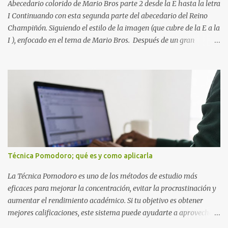
más importante que la cantidad de tiempo invertido. Cuando
Abecedario colorido de Mario Bros parte 2 desde la E hasta la letra
detectas y corrige...
I Continuando con esta segunda parte del abecedario del Reino
Champiñón. Siguiendo el estilo de la imagen (que cubre de la E a la
I ), enfocado en el tema de Mario Bros. Después de un gran
comienzo, es hora de seguir recorriendo los niveles de nuestro
abecedario temático. En esta sección, nos enfocamos en el bloque
de letras que va desde la E hasta la I , las cuales puedes ver
detalladamente en la siguiente imagen, donde hemos unificados
las 5 letras en una sola imagen. Letras individuales para descargar
Letra E color azul Letra F color rojo Letra G color Verde Letra H
Letra I Estas letras no solo destacan por sus colores vibrantes y su
diseño geométrico inspirado en el Reino Champiñón, sino que
también representan elementos clave de la saga: · E de Estrella :
Técnica Pomodoro; qué es y como aplicarla
El ítem que nos da la invencibilidad necesaria para atravesar
cualquier obstáculo. · ...
La Técnica Pomodoro es uno de los métodos de estudio más
eficaces para mejorar la concentración, evitar la procrastinación y
aumentar el rendimiento académico. Si tu objetivo es obtener
mejores calificaciones, este sistema puede ayudarte a aprovechar
cada minuto de estudio sin sentirte agotado. Técnica Pomodoro: